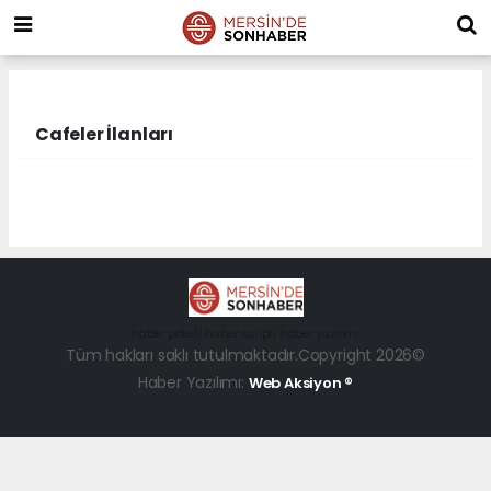
Cafeler İlanları
haber paketi
haber scripti
haber yazılımı
Tüm hakları saklı tutulmaktadır.Copyright 2026©
Haber Yazılımı:
Web Aksiyon ®