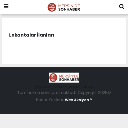
Lokantalar İlanları
haber paketi
haber scripti
haber yazılımı
Tüm hakları saklı tutulmaktadır.Copyright 2026©
Haber Yazılımı:
Web Aksiyon ®