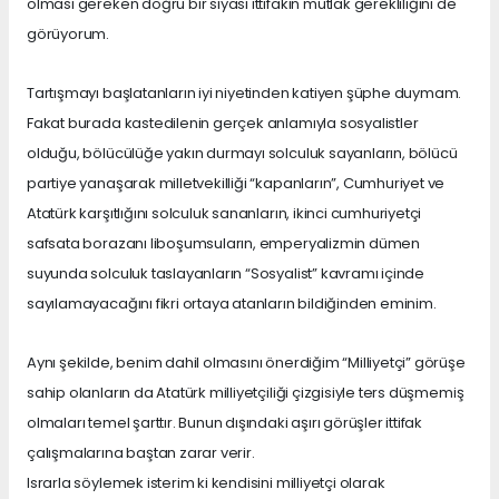
olması gereken doğru bir siyasi ittifakın mutlak gerekliliğini de
görüyorum.
Tartışmayı başlatanların iyi niyetinden katiyen şüphe duymam.
Fakat burada kastedilenin gerçek anlamıyla sosyalistler
olduğu, bölücülüğe yakın durmayı solculuk sayanların, bölücü
partiye yanaşarak milletvekilliği “kapanların”, Cumhuriyet ve
Atatürk karşıtlığını solculuk sananların, ikinci cumhuriyetçi
safsata borazanı liboşumsuların, emperyalizmin dümen
suyunda solculuk taslayanların “Sosyalist” kavramı içinde
sayılamayacağını fikri ortaya atanların bildiğinden eminim.
Aynı şekilde, benim dahil olmasını önerdiğim “Milliyetçi” görüşe
sahip olanların da Atatürk milliyetçiliği çizgisiyle ters düşmemiş
olmaları temel şarttır. Bunun dışındaki aşırı görüşler ittifak
çalışmalarına baştan zarar verir.
Israrla söylemek isterim ki kendisini milliyetçi olarak