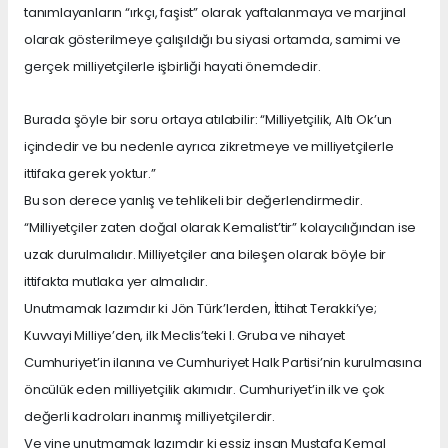
tanımlayanların “ırkçı, faşist” olarak yaftalanmaya ve marjinal
olarak gösterilmeye çalışıldığı bu siyasi ortamda, samimi ve
gerçek milliyetçilerle işbirliği hayati önemdedir.
Burada şöyle bir soru ortaya atılabilir: “Milliyetçilik, Altı Ok’un
içindedir ve bu nedenle ayrıca zikretmeye ve milliyetçilerle
ittifaka gerek yoktur.”
Bu son derece yanlış ve tehlikeli bir değerlendirmedir.
“Milliyetçiler zaten doğal olarak Kemalist’tir” kolaycılığından ise
uzak durulmalıdır. Milliyetçiler ana bileşen olarak böyle bir
ittifakta mutlaka yer almalıdır.
Unutmamak lazımdır ki Jön Türk’lerden, İttihat Terakki’ye;
Kuvvayi Milliye’den, ilk Meclis’teki I. Gruba ve nihayet
Cumhuriyet’in ilanına ve Cumhuriyet Halk Partisi’nin kurulmasına
öncülük eden milliyetçilik akımıdır. Cumhuriyet’in ilk ve çok
değerli kadroları inanmış milliyetçilerdir.
Ve yine unutmamak lazımdır ki eşsiz insan Mustafa Kemal