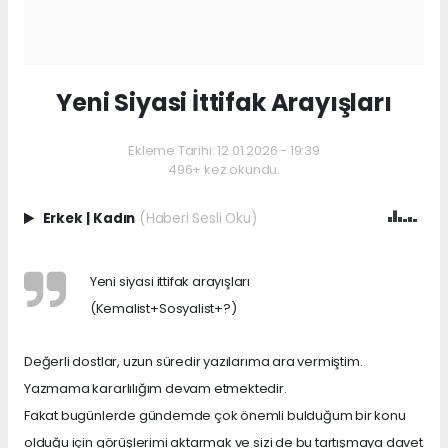
Yeni Siyasi İttifak Arayışları
Ekleme Tarihi: 12.01.2026 - 19:39
496+ kez okundu.
Erkek
|
Kadın
(Haberi Sesli Oku)
Yeni siyasi ittifak arayışları
(Kemalist+Sosyalist+?)
Değerli dostlar, uzun süredir yazılarıma ara vermiştim.
Yazmama kararlılığım devam etmektedir.
Fakat bugünlerde gündemde çok önemli bulduğum bir konu
olduğu için görüşlerimi aktarmak ve sizi de bu tartışmaya davet