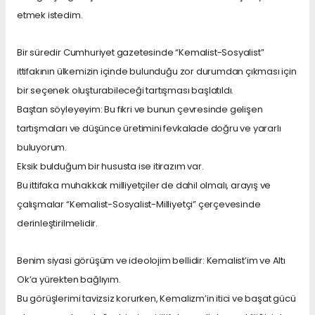
etmek istedim.
Bir süredir Cumhuriyet gazetesinde “Kemalist-Sosyalist”
ittifakının ülkemizin içinde bulunduğu zor durumdan çıkması için
bir seçenek oluşturabileceği tartışması başlatıldı.
Baştan söyleyeyim: Bu fikri ve bunun çevresinde gelişen
tartışmaları ve düşünce üretimini fevkalade doğru ve yararlı
buluyorum.
Eksik bulduğum bir hususta ise itirazım var.
Bu ittifaka muhakkak milliyetçiler de dahil olmalı, arayış ve
çalışmalar “Kemalist-Sosyalist-Milliyetçi” çerçevesinde
derinleştirilmelidir.
Benim siyasi görüşüm ve ideolojim bellidir: Kemalist’im ve Altı
Ok’a yürekten bağlıyım.
Bu görüşlerimi tavizsiz korurken, Kemalizm’in itici ve başat gücü