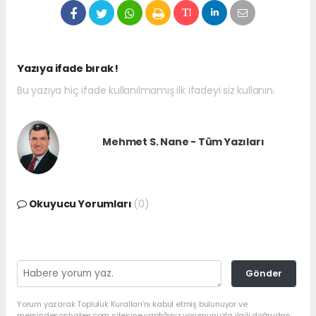
Yazıya ifade bırak !
Bu yazıya hiç ifade kullanılmamış ilk ifadeyi siz kullanın.
Mehmet S. Nane - Tüm Yazıları
Okuyucu Yorumları
(0)
Gönder
Yorum yazarak Topluluk Kuralları’nı kabul etmiş bulunuyor ve
mersindesonhaber.com sitesine yaptığınız yorumunuzla ilgili doğrudan