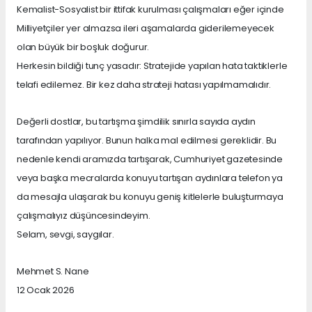
Kemalist-Sosyalist bir ittifak kurulması çalışmaları eğer içinde
Milliyetçiler yer almazsa ileri aşamalarda giderilemeyecek
olan büyük bir boşluk doğurur.
Herkesin bildiği tunç yasadır: Stratejide yapılan hata taktiklerle
telafi edilemez. Bir kez daha strateji hatası yapılmamalıdır.
Değerli dostlar, bu tartışma şimdilik sınırla sayıda aydın
tarafından yapılıyor. Bunun halka mal edilmesi gereklidir. Bu
nedenle kendi aramızda tartışarak, Cumhuriyet gazetesinde
veya başka mecralarda konuyu tartışan aydınlara telefon ya
da mesajla ulaşarak bu konuyu geniş kitlelerle buluşturmaya
çalışmalıyız düşüncesindeyim.
Selam, sevgi, saygılar.
Mehmet S. Nane
12 Ocak 2026