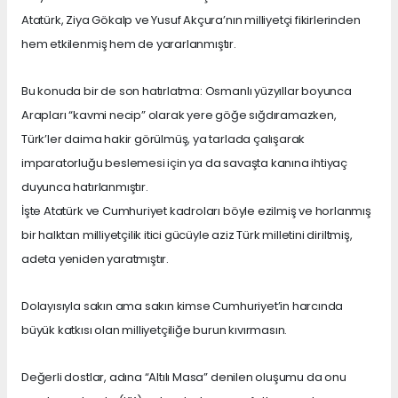
Atatürk, Ziya Gökalp ve Yusuf Akçura’nın milliyetçi fikirlerinden
hem etkilenmiş hem de yararlanmıştır.
Bu konuda bir de son hatırlatma: Osmanlı yüzyıllar boyunca
Arapları “kavmi necip” olarak yere göğe sığdıramazken,
Türk’ler daima hakir görülmüş, ya tarlada çalışarak
imparatorluğu beslemesi için ya da savaşta kanına ihtiyaç
duyunca hatırlanmıştır.
İşte Atatürk ve Cumhuriyet kadroları böyle ezilmiş ve horlanmış
bir halktan milliyetçilik itici gücüyle aziz Türk milletini diriltmiş,
adeta yeniden yaratmıştır.
Dolayısıyla sakın ama sakın kimse Cumhuriyet’in harcında
büyük katkısı olan milliyetçiliğe burun kıvırmasın.
Değerli dostlar, adına “Altılı Masa” denilen oluşumu da onu