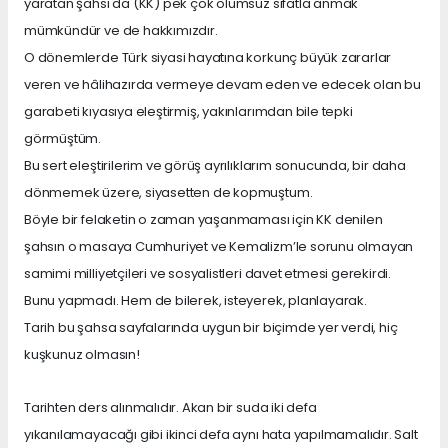
yaratan şahsı da (KK) pek çok olumsuz sıfatla anmak
mümkündür ve de hakkımızdır.
O dönemlerde Türk siyasi hayatına korkunç büyük zararlar
veren ve hâlihazırda vermeye devam eden ve edecek olan bu
garabeti kıyasıya eleştirmiş, yakınlarımdan bile tepki
görmüştüm.
Bu sert eleştirilerim ve görüş ayrılıklarım sonucunda, bir daha
dönmemek üzere, siyasetten de kopmuştum.
Böyle bir felaketin o zaman yaşanmaması için KK denilen
şahsın o masaya Cumhuriyet ve Kemalizm’le sorunu olmayan
samimi milliyetçileri ve sosyalistleri davet etmesi gerekirdi.
Bunu yapmadı. Hem de bilerek, isteyerek, planlayarak.
Tarih bu şahsa sayfalarında uygun bir biçimde yer verdi, hiç
kuşkunuz olmasın!
Tarihten ders alınmalıdır. Akan bir suda iki defa
yıkanılamayacağı gibi ikinci defa aynı hata yapılmamalıdır. Salt