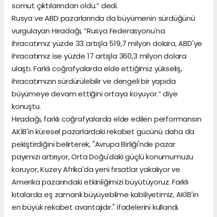
somut çıktılarından oldu.” dedi.
Rusya ve ABD pazarlarında da büyümenin sürdüğünü
vurgulayan Hıradağı, “Rusya Federasyonu'na
ihracatımız yüzde 33 artışla 519,7 milyon dolara, ABD'ye
ihracatımız ise yüzde 17 artışla 360,3 milyon dolara
ulaştı. Farklı coğrafyalarda elde ettiğimiz yükseliş,
ihracatımızın sürdürülebilir ve dengeli bir yapıda
büyümeye devam ettiğini ortaya koyuyor.” diye
konuştu.
Hıradağı, farklı coğrafyalarda elde edilen performansın
AKİB'in küresel pazarlardaki rekabet gücünü daha da
pekiştirdiğini belirterek, "Avrupa Birliği'nde pazar
payımızı artırıyor, Orta Doğu'daki güçlü konumumuzu
koruyor, Kuzey Afrika'da yeni fırsatlar yakalıyor ve
Amerika pazarındaki etkinliğimizi büyütüyoruz. Farklı
kıtalarda eş zamanlı büyüyebilme kabiliyetimiz, AKİB'in
en büyük rekabet avantajıdır." ifadelerini kullandı.