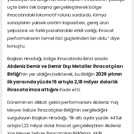
üçte birini tek başına gerçekleştirerek bölge
ihracatındaki lokomotif rolünü sürdürdü. Kimya
sanayisinin yüksek üretim kapasitesi, geniş ürün
yelpazesi ve farklı pazarlardaki etkili varlığı, ihracat
performansının temel itici güçlerinden biri oldu.” diye
konuştu.
Başkan Hıradağı, bölge ihracatında ikinci sırada
Akdeniz Demir ve Demir Dışı Metaller İhracatçıları
Birliği
’
nin yer aldığını belirterek, bu Birliğin
2026 yılının
ilk yarısında yüzde 15 artışla 2,18 milyar dolarlık
ihracata imza attığını
ifade etti.
Dönemin en dikkat çekici performansını Akdeniz Yaş
Meyve Sebze İhracatçıları Birliği’nin sergilediğini
vurgulayan Başkan Hıradağı, “İlk altı ayda yüzde 44'lük
artışla 1,22 milyar dolar ihracat gerçekleştiren Akdeniz
Yaş Meyve Sebze İhracatçıları Birliğimiz, AKİB