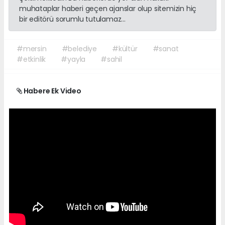
muhataplar haberi geçen ajanslar olup sitemizin hiç
bir editörü sorumlu tutulamaz...
#mersin
#belediye
#kültür
#sanat
#etkinlik
#yayla
#sahil
Habere Ek Video