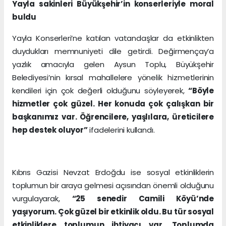
Yayla sakinleri Büyükşehir’in konserleriyle moral
buldu
Yayla Konserleri’ne katılan vatandaşlar da etkinlikten
duydukları memnuniyeti dile getirdi. Değirmençay’a
yazlık amacıyla gelen Aysun Toplu, Büyükşehir
Belediyesi’nin kırsal mahallelere yönelik hizmetlerinin
kendileri için çok değerli olduğunu söyleyerek,
“Böyle
hizmetler çok güzel. Her konuda çok çalışkan bir
başkanımız var. Öğrencilere, yaşlılara, üreticilere
hep destek oluyor”
ifadelerini kullandı.
Kıbrıs Gazisi Nevzat Erdoğdu ise sosyal etkinliklerin
toplumun bir araya gelmesi açısından önemli olduğunu
vurgulayarak,
“25 senedir Camili Köyü’nde
yaşıyorum. Çok güzel bir etkinlik oldu. Bu tür sosyal
etkinliklere toplumun ihtiyacı var. Toplumda