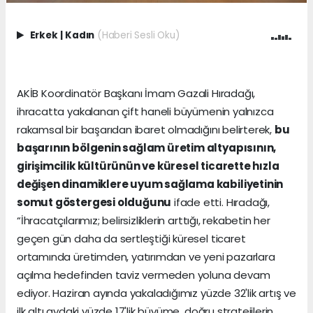
Erkek
|
Kadın
(Haberi Sesli Oku)
AKİB Koordinatör Başkanı İmam Gazali Hıradağı,
ihracatta yakalanan çift haneli büyümenin yalnızca
rakamsal bir başarıdan ibaret olmadığını belirterek,
bu
başarının bölgenin sağlam üretim altyapısının,
girişimcilik kültürünün ve küresel ticarette hızla
değişen dinamiklere uyum sağlama kabiliyetinin
somut göstergesi olduğunu
ifade etti. Hıradağı,
“İhracatçılarımız; belirsizliklerin arttığı, rekabetin her
geçen gün daha da sertleştiği küresel ticaret
ortamında üretimden, yatırımdan ve yeni pazarlara
açılma hedefinden taviz vermeden yoluna devam
ediyor. Haziran ayında yakaladığımız yüzde 32'lik artış ve
ilk altı aydaki yüzde 17'lik büyüme, doğru stratejilerin,