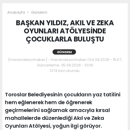
Anasayfa
Gündem
BAŞKAN YILDIZ, AKIL VE ZEKA
OYUNLARI ATÖLYESİNDE
ÇOCUKLARLA BULUŞTU
GÜNDEM
(mersindesonhaber) - mersindesonhaber | 04.08.2026 - 15:07,
Güncelleme: 05.08.2026 - 10:06
1374 kez okundu.
Toroslar Belediyesinin çocukların yaz tatilini
hem eğlenerek hem de öğrenerek
geçirmelerini sağlamak amacıyla kırsal
mahallelerde düzenlediği Akıl ve Zeka
Oyunları Atölyesi, yoğun ilgi görüyor.