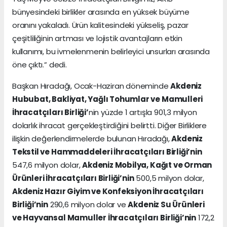
bünyesindeki birlikler arasında en yüksek büyüme
oranını yakaladı. Ürün kalitesindeki yükseliş, pazar
çeşitliliğinin artması ve lojistik avantajların etkin
kullanımı, bu ivmelenmenin belirleyici unsurları arasında
öne çıktı.” dedi.
Başkan Hıradağı, Ocak-Haziran döneminde
Akdeniz
Hububat, Bakliyat, Yağlı Tohumlar ve Mamulleri
İhracatçıları Birliği’
nin yüzde 1 artışla 901,3 milyon
dolarlık ihracat gerçekleştirdiğini belirtti. Diğer Birliklere
ilişkin değerlendirmelerde bulunan Hıradağı,
Akdeniz
Tekstil ve Hammaddeleri İhracatçıları Birliği’nin
547,6 milyon dolar,
Akdeniz Mobilya, Kağıt ve Orman
Ürünleri İhracatçıları Birliği’nin
500,5 milyon dolar,
Akdeniz Hazır Giyim ve Konfeksiyon İhracatçıları
Birliği’nin
290,6 milyon dolar ve
Akdeniz Su Ürünleri
ve Hayvansal Mamuller İhracatçıları Birliği’nin
172,2