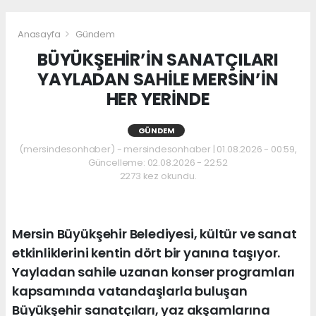
Anasayfa
Gündem
BÜYÜKŞEHİR’İN SANATÇILARI
YAYLADAN SAHİLE MERSİN’İN
HER YERİNDE
GÜNDEM
(mersindesonhaber) - mersindesonhaber | 01.08.2026 - 00:59,
Güncelleme: 02.08.2026 - 22:52
2273 kez okundu.
Mersin Büyükşehir Belediyesi, kültür ve sanat
etkinliklerini kentin dört bir yanına taşıyor.
Yayladan sahile uzanan konser programları
kapsamında vatandaşlarla buluşan
Büyükşehir sanatçıları, yaz akşamlarına