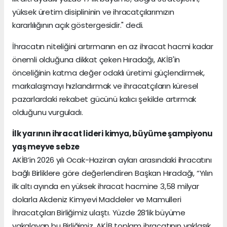
yüksek üretim disiplininin ve ihracatçılarımızın
kararlılığının açık göstergesidir." dedi.
İhracatın niteliğini artırmanın en az ihracat hacmi kadar
önemli olduğuna dikkat çeken Hıradağı, AKİB'in
önceliğinin katma değer odaklı üretimi güçlendirmek,
markalaşmayı hızlandırmak ve ihracatçıların küresel
pazarlardaki rekabet gücünü kalıcı şekilde artırmak
olduğunu vurguladı.
İlk yarının ihracat lideri kimya, büyüme şampiyonu
yaş meyve sebze
AKİB’in 2026 yılı Ocak-Haziran ayları arasındaki ihracatını
bağlı Birliklere göre değerlendiren Başkan Hıradağı, “Yılın
ilk altı ayında en yüksek ihracat hacmine 3,58 milyar
dolarla Akdeniz Kimyevi Maddeler ve Mamulleri
İhracatçıları Birliğimiz ulaştı. Yüzde 28’lik büyüme
yakalayan bu Birliğimiz, AKİB toplam ihracatının yaklaşık