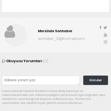
Mersinde Sonhaber
sonhaber_33@hotmail.com
Okuyucu Yorumları
(0)
Gönder
Yorum yazarak Topluluk Kuralları’nı kabul etmiş bulunuyor ve
mersindesonhaber.com sitesine yaptığınız yorumunuzla ilgili doğrudan veya
dolaylı tüm sorumluluğu tek başınıza üstleniyorsunuz. Yazılan tüm
yorumlardan site yönetimi hiçbir şekilde sorumlu tutulamaz.