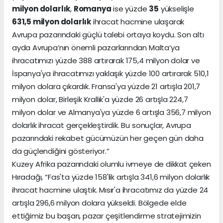
milyon dolarlık
,
Romanya
ise yüzde
35
yükselişle
631,5 milyon dolarlık
ihracat hacmine ulaşarak
Avrupa pazarındaki güçlü talebi ortaya koydu. Son altı
ayda Avrupa’nın önemli pazarlarından Malta’ya
ihracatımızı yüzde 388 artırarak 175,4 milyon dolar ve
İspanya'ya ihracatımızı yaklaşık yüzde 100 artırarak 510,1
milyon dolara çıkardık. Fransa'ya yüzde 21 artışla 201,7
milyon dolar, Birleşik Krallık'a yüzde 26 artışla 224,7
milyon dolar ve Almanya'ya yüzde 6 artışla 356,7 milyon
dolarlık ihracat gerçekleştirdik. Bu sonuçlar, Avrupa
pazarındaki rekabet gücümüzün her geçen gün daha
da güçlendiğini gösteriyor.”
Kuzey Afrika pazarındaki olumlu ivmeye de dikkat çeken
Hıradağı, “Fas'ta yüzde 158'lik artışla 341,6 milyon dolarlık
ihracat hacmine ulaştık. Mısır'a ihracatımız da yüzde 24
artışla 296,6 milyon dolara yükseldi. Bölgede elde
ettiğimiz bu başarı, pazar çeşitlendirme stratejimizin