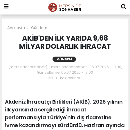
Anasayfa
Gündem
AKİB'DEN İLK YARIDA 9,68
MİLYAR DOLARLIK İHRACAT
GÜNDEM
(mersindesonhaber) - mersindesonhaber | 05.07.2026 - 19:00,
Güncelleme: 05.07.2026 - 19:00
3283+ kez okundu.
Akdeniz İhracatçı Birlikleri (AKİB), 2026 yılının
ilk yarısında sergilediği ihracat
performansıyla Türkiye'nin dış ticaretine
ivme kazandırmayı sürdürdü. Haziran ayında