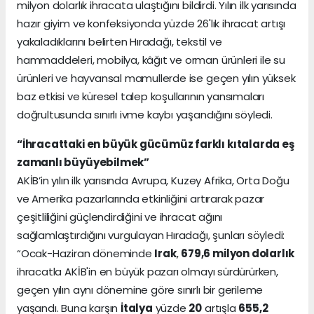
milyon dolarlık ihracata ulaştığını bildirdi. Yılın ilk yarısında
hazır giyim ve konfeksiyonda yüzde 26'lık ihracat artışı
yakaladıklarını belirten Hıradağı, tekstil ve
hammaddeleri, mobilya, kâğıt ve orman ürünleri ile su
ürünleri ve hayvansal mamullerde ise geçen yılın yüksek
baz etkisi ve küresel talep koşullarının yansımaları
doğrultusunda sınırlı ivme kaybı yaşandığını söyledi.
“İhracattaki en büyük gücümüz farklı kıtalarda eş
zamanlı büyüyebilmek”
AKİB’in yılın ilk yarısında Avrupa, Kuzey Afrika, Orta Doğu
ve Amerika pazarlarında etkinliğini artırarak pazar
çeşitliliğini güçlendirdiğini ve ihracat ağını
sağlamlaştırdığını vurgulayan Hıradağı, şunları söyledi:
“Ocak-Haziran döneminde
Irak
,
679,6 milyon dolarlık
ihracatla AKİB'in en büyük pazarı olmayı sürdürürken,
geçen yılın aynı dönemine göre sınırlı bir gerileme
yaşandı. Buna karşın
İtalya
yüzde
20
artışla
655,2