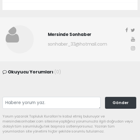
Mersinde Sonhaber
sonhaber_33@hotmail.com
Okuyucu Yorumları
(0)
Gönder
Yorum yazarak Topluluk Kuralları’nı kabul etmiş bulunuyor ve
mersindesonhaber.com sitesine yaptığınız yorumunuzla ilgili doğrudan veya
dolaylı tüm sorumluluğu tek başınıza üstleniyorsunuz. Yazılan tüm
yorumlardan site yönetimi hiçbir şekilde sorumlu tutulamaz.