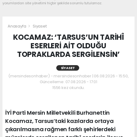
yorumlardan site yönetimi hiçbir şekilde sorumlu tutulamaz.
Anasayfa
Siyaset
KOCAMAZ: ‘TARSUS’UN TARİHÎ
ESERLERİ AİT OLDUĞU
TOPRAKLARDA SERGİLENSİN’
SIYASET
(mersindesonhaber) - mersindesonhaber | 06.08.2026 - 15:50,
Güncelleme: 07.08.2026 - 17:01
1556 kez okundu.
İYİ Parti Mersin Milletvekili Burhanettin
Kocamaz, Tarsus’taki kazılarda ortaya
çıkarılmasına rağmen farklı şehirlerdeki