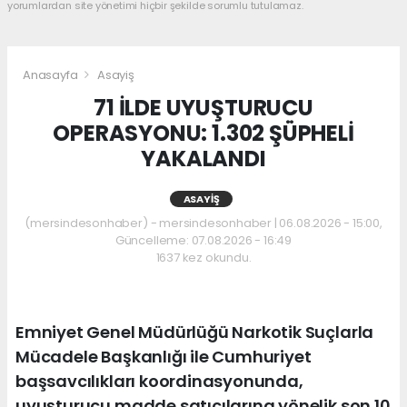
yorumlardan site yönetimi hiçbir şekilde sorumlu tutulamaz.
Anasayfa
Asayiş
71 İLDE UYUŞTURUCU
OPERASYONU: 1.302 ŞÜPHELİ
YAKALANDI
ASAYIŞ
(mersindesonhaber) - mersindesonhaber | 06.08.2026 - 15:00,
Güncelleme: 07.08.2026 - 16:49
1637 kez okundu.
Emniyet Genel Müdürlüğü Narkotik Suçlarla
Mücadele Başkanlığı ile Cumhuriyet
başsavcılıkları koordinasyonunda,
uyuşturucu madde satıcılarına yönelik son 10