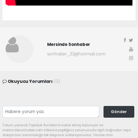
Mersinde Sonhaber
sonhaber_33@hotmail.com
Okuyucu Yorumları
(0)
Gönder
Yorum yazarak Topluluk Kuralları’nı kabul etmiş bulunuyor ve
mersindesonhaber.com sitesine yaptığınız yorumunuzla ilgili doğrudan veya
dolaylı tüm sorumluluğu tek başınıza üstleniyorsunuz. Yazılan tüm