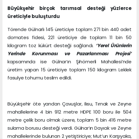
Büyükşehir birçok tarımsal desteği yüzlerce
üreticiyle buluşturdu
Törende Gülnarlı 145 üreticiye toplam 271 bin 440 adet
domates fidesi, 221 üreticiye de toplam 11 bin 50
kilogram toz kükürt desteği sağlandı.
‘Yerel Ürünlerin
Yerinde Korunması ve Pazarlanması Projesi’
kapsamında ise Gülnar’ın Şıhömerli Mahallesi’nde
üretim yapan 15 üreticiye toplam 150 kilogram Leklek
fasulye tohumu teslim edildi.
Büyükşehir öte yandan Çavuşlar, Ilısu, Tırnak ve Zeyne
mahallelerine 4 bin 912 metre HDPE 100 boru ile 504
metre çelik boru olmak üzere, toplam 5 bin 416 metre
sulama borusu desteği verdi. Gülnar’ın Dayıcık ve Zeyne
mahallelerinde bulunan 2 yetiştiriciye; Mut’un Karşıyaka,