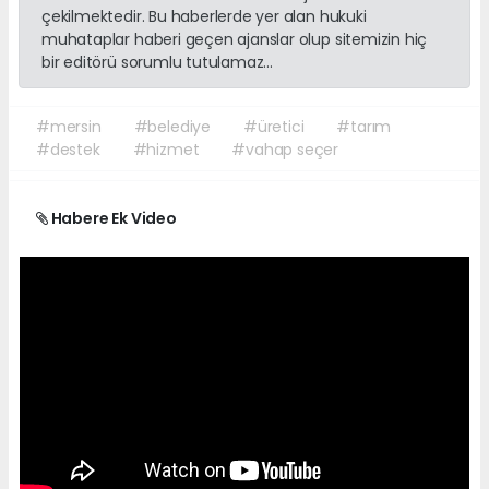
çekilmektedir. Bu haberlerde yer alan hukuki
muhataplar haberi geçen ajanslar olup sitemizin hiç
bir editörü sorumlu tutulamaz...
#mersin
#belediye
#üretici
#tarım
#destek
#hizmet
#vahap seçer
Habere Ek Video