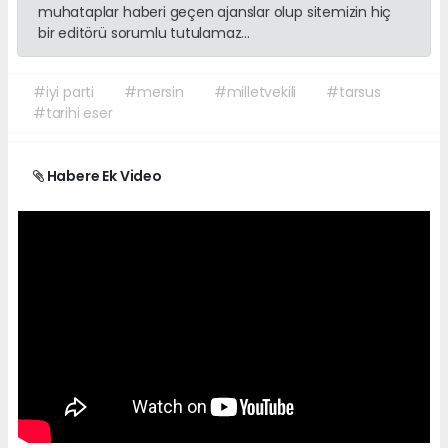
muhataplar haberi geçen ajanslar olup sitemizin hiç
bir editörü sorumlu tutulamaz...
#iyi parti
#mersin
#milletvekili
#tarsus
#tarihi eser
Habere Ek Video