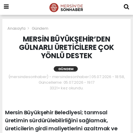
Anasayfa
Gündem
MERSİN BÜYÜKŞEHİR’DEN
GÜLNARLI ÜRETİCİLERE ÇOK
YÖNLÜ DESTEK
GÜNDEM
(mersindesonhaber) - mersindesonhaber | 05.07.2026 - 18:58,
Güncelleme: 05.07.2026 - 19:17
3321+ kez okundu.
Mersin Büyükşehir Belediyesi; tarımsal
üretimin sürdürülebilirliğini sağlamak,
üreticilerin girdi maliyetlerini azaltmak ve