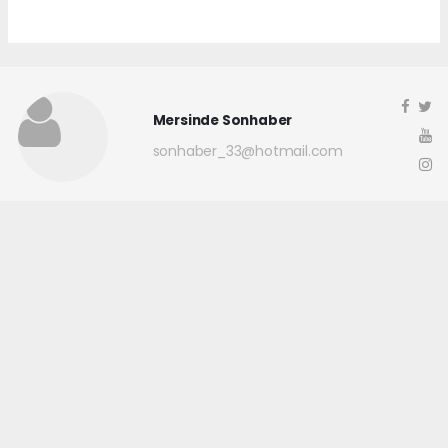
Mersinde Sonhaber
sonhaber_33@hotmail.com
Okuyucu Yorumları
(0)
Gönder
Yorum yazarak Topluluk Kuralları’nı kabul etmiş bulunuyor ve
mersindesonhaber.com sitesine yaptığınız yorumunuzla ilgili doğrudan veya
dolaylı tüm sorumluluğu tek başınıza üstleniyorsunuz. Yazılan tüm
yorumlardan site yönetimi hiçbir şekilde sorumlu tutulamaz.