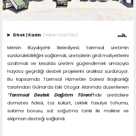
Erkek
|
Kadın
(Haberi Sesli Oku)
Mersin Büyükşehir Belediyesi; tarımsal üretimin
sürdürülebilirliğini sağlamak, üreticilerin girdi maliyetlerini
azaltmak ve kırsalda üretimi güçlendirmek amacıyla
hayata geçirdiği destek projelerini aralıksız sürdürüyor.
Bu kapsamda Tarımsal Hizmetler Dairesi Başkanlığı
tarafından Gülnar’da Eski Otogar Alanı’nda düzenlenen
‘Tarımsal Destek Dağıtım Töreni’
nde üreticilere
domates fidesi, toz kükürt, Leklek fasulye tohumu,
sulama borusu, süt soğutma tankı ile makine ve
ekipman desteği sağlandı.