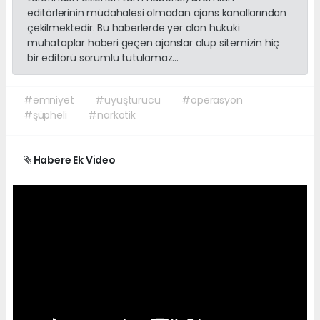
editörlerinin müdahalesi olmadan ajans kanallarından
çekilmektedir. Bu haberlerde yer alan hukuki
muhataplar haberi geçen ajanslar olup sitemizin hiç
bir editörü sorumlu tutulamaz...
#emniyet
#uyuşturucu
#operasyon
#şüpheli
#narkotik
Habere Ek Video