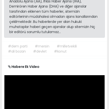
Anadolu Ajansı (AA), İhlas Haber Ajansı (İHA),
Demirören Haber Ajansı (DHA) ve diğer ajanslar
tarafından eklenen tüm haberler, sitemizin
editörlerinin müdahalesi olmadan ajans kanallarından
çekilmektedir. Bu haberlerde yer alan hukuki
muhataplar haberi geçen ajanslar olup sitemizin hiç
bir editörü sorumlu tutulamaz...
#dem parti
#mersin
#milletvekili
#ali bozan
#devlet
#konut
Habere Ek Video