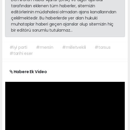
tarafından eklenen tüm haberler, sitemizin
editörlerinin müdahalesi olmadan ajans kanallarından
çekilmektedir. Bu haberlerde yer alan hukuki
muhataplar haberi geçen ajanslar olup sitemizin hiç
bir editörü sorumlu tutulamaz...
#iyi parti
#mersin
#milletvekili
#tarsus
#tarihi eser
Habere Ek Video