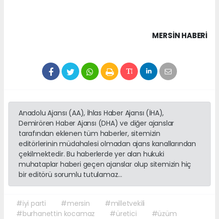
MERSIN HABERİ
Anadolu Ajansı (AA), İhlas Haber Ajansı (İHA),
Demirören Haber Ajansı (DHA) ve diğer ajanslar
tarafından eklenen tüm haberler, sitemizin
editörlerinin müdahalesi olmadan ajans kanallarından
çekilmektedir. Bu haberlerde yer alan hukuki
muhataplar haberi geçen ajanslar olup sitemizin hiç
bir editörü sorumlu tutulamaz...
#iyi parti
#mersin
#milletvekili
#burhanettin kocamaz
#üretici
#üzüm