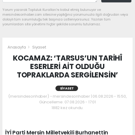
Yorum yazarak Topluluk Kuralları’nı kabul etmiş bulunuyor ve
mersindesonhaber.com sitesine yaptığınız yorumunuzla ilgili doğrudan veya
dolaylı tüm sorumluluğu tek başınıza üstleniyorsunuz. Yazılan tüm
yorumlardan site yönetimi hiçbir şekilde sorumlu tutulamaz.
Anasayfa
Siyaset
KOCAMAZ: ‘TARSUS’UN TARİHÎ
ESERLERİ AİT OLDUĞU
TOPRAKLARDA SERGİLENSİN’
SIYASET
(mersindesonhaber) - mersindesonhaber | 06.08.2026 - 15:50,
Güncelleme: 07.08.2026 - 17:01
1882 kez okundu.
İYİ Parti Mersin Milletvekili Burhanettin