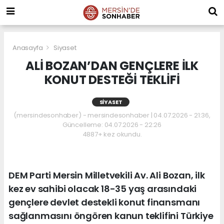
Anasayfa
Siyaset
ALİ BOZAN’DAN GENÇLERE İLK
KONUT DESTEĞİ TEKLİFİ
SIYASET
(mersindesonhaber) - mersindesonhaber | 04.07.2026 - 21:36,
Güncelleme: 04.07.2026 - 22:26
4887+ kez okundu.
DEM Parti Mersin Milletvekili Av. Ali Bozan, ilk
kez ev sahibi olacak 18-35 yaş arasındaki
gençlere devlet destekli konut finansmanı
sağlanmasını öngören kanun teklifini Türkiye