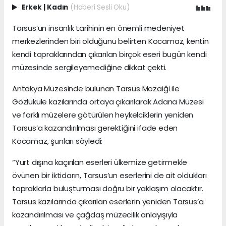
Erkek
|
Kadın
(Haberi Sesli Oku)
Tarsus’un insanlık tarihinin en önemli medeniyet
merkezlerinden biri olduğunu belirten Kocamaz, kentin
kendi topraklarından çıkarılan birçok eseri bugün kendi
müzesinde sergileyemediğine dikkat çekti.
Antakya Müzesinde bulunan Tarsus Mozaiği ile
Gözlükule kazılarında ortaya çıkarılarak Adana Müzesi
ve farklı müzelere götürülen heykelciklerin yeniden
Tarsus’a kazandırılması gerektiğini ifade eden
Kocamaz, şunları söyledi:
“Yurt dışına kaçırılan eserleri ülkemize getirmekle
övünen bir iktidarın, Tarsus’un eserlerini de ait oldukları
topraklarla buluşturması doğru bir yaklaşım olacaktır.
Tarsus kazılarında çıkarılan eserlerin yeniden Tarsus’a
kazandırılması ve çağdaş müzecilik anlayışıyla