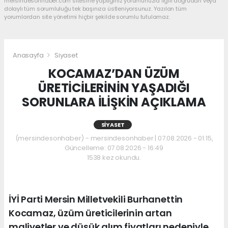
mersindesonhaber.com sitesine yaptığınız yorumunuzla ilgili doğrudan veya
dolaylı tüm sorumluluğu tek başınıza üstleniyorsunuz. Yazılan tüm
yorumlardan site yönetimi hiçbir şekilde sorumlu tutulamaz.
Anasayfa
Siyaset
KOCAMAZ’DAN ÜZÜM
ÜRETİCİLERİNİN YAŞADIĞI
SORUNLARA İLİŞKİN AÇIKLAMA
SIYASET
(mersindesonhaber) - mersindesonhaber | 07.08.2026 - 01:15,
Güncelleme: 07.08.2026 - 16:49
1538 kez okundu.
İYİ Parti Mersin Milletvekili Burhanettin
Kocamaz, üzüm üreticilerinin artan
maliyetler ve düşük alım fiyatları nedeniyle