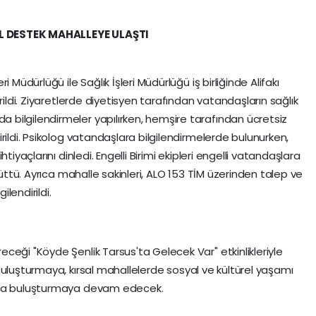
L DESTEK MAHALLEYE ULAŞTI
 Müdürlüğü ile Sağlık İşleri Müdürlüğü iş birliğinde Alifakı
rildi. Ziyaretlerde diyetisyen tarafından vatandaşların sağlık
bilgilendirmeler yapılırken, hemşire tarafından ücretsiz
rildi. Psikolog vatandaşlara bilgilendirmelerde bulunurken,
tiyaçlarını dinledi. Engelli Birimi ekipleri engelli vatandaşlara
rüttü. Ayrıca mahalle sakinleri, ALO 153 TİM üzerinden talep ve
ilendirildi.
ceği "Köyde Şenlik Tarsus'ta Gelecek Var" etkinlikleriyle
uluşturmaya, kırsal mahallelerde sosyal ve kültürel yaşamı
arla buluşturmaya devam edecek.