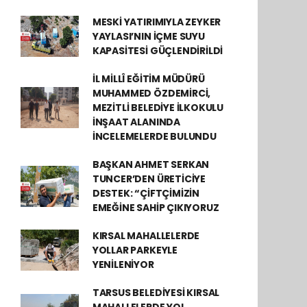
MESKİ YATIRIMIYLA ZEYKER
YAYLASI’NIN İÇME SUYU
KAPASİTESİ GÜÇLENDİRİLDİ
İL MİLLÎ EĞİTİM MÜDÜRÜ
MUHAMMED ÖZDEMİRCİ,
MEZİTLİ BELEDİYE İLKOKULU
İNŞAAT ALANINDA
İNCELEMELERDE BULUNDU
BAŞKAN AHMET SERKAN
TUNCER’DEN ÜRETİCİYE
DESTEK: “ÇİFTÇİMİZİN
EMEĞİNE SAHİP ÇIKIYORUZ
KIRSAL MAHALLELERDE
YOLLAR PARKEYLE
YENİLENİYOR
TARSUS BELEDİYESİ KIRSAL
MAHALLELERDE YOL