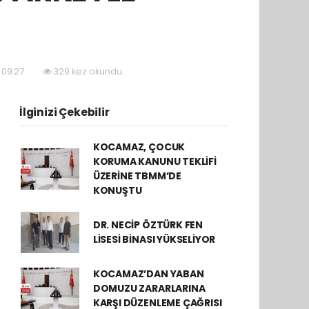
 09:27
329 kez okundu.
İlginizi Çekebilir
KOCAMAZ, ÇOCUK
KORUMA KANUNU TEKLİFİ
ÜZERİNE TBMM’DE
KONUŞTU
DR. NECİP ÖZTÜRK FEN
LİSESİ BİNASI YÜKSELİYOR
KOCAMAZ’DAN YABAN
DOMUZU ZARARLARINA
KARŞI DÜZENLEME ÇAĞRISI