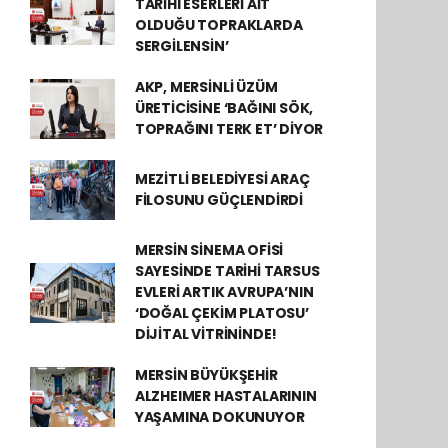
TARİHÎ ESERLERİ AİT
OLDUĞU TOPRAKLARDA
SERGİLENSİN’
AKP, MERSİNLİ ÜZÜM
ÜRETİCİSİNE ‘BAĞINI SÖK,
TOPRAĞINI TERK ET’ DİYOR
MEZİTLİ BELEDİYESİ ARAÇ
FİLOSUNU GÜÇLENDİRDİ
MERSİN SİNEMA OFİSİ
SAYESİNDE TARİHİ TARSUS
EVLERİ ARTIK AVRUPA’NIN
‘DOĞAL ÇEKİM PLATOSU’
DİJİTAL VİTRİNİNDE!
MERSİN BÜYÜKŞEHİR
ALZHEIMER HASTALARININ
YAŞAMINA DOKUNUYOR