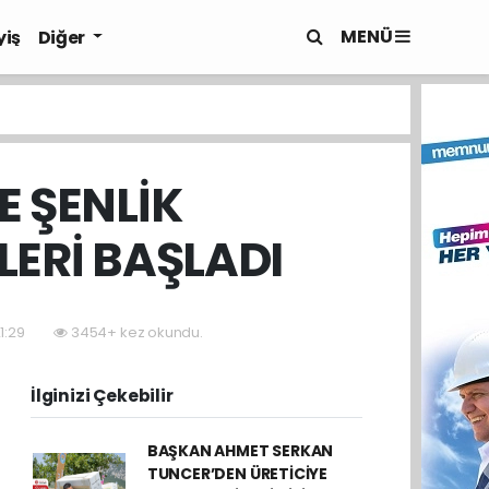
MENÜ
yiş
Diğer
E ŞENLİK
LERİ BAŞLADI
1:29
3454+ kez okundu.
İlginizi Çekebilir
BAŞKAN AHMET SERKAN
TUNCER’DEN ÜRETİCİYE