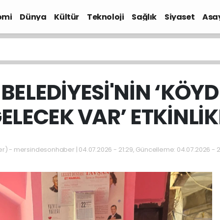
omi
Dünya
Kültür
Teknoloji
Sağlık
Siyaset
Asa
BELEDİYESİ'NİN ‘KÖYD
ELECEK VAR’ ETKİNLİK
 - mersindesonhaber | 04.07.2026 - 21:29, Güncelleme: 04.07.2026 - 2