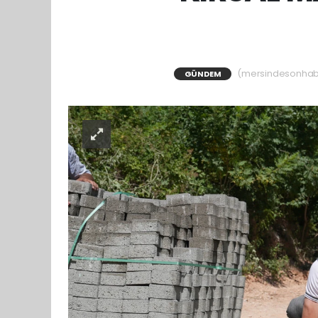
(mersindesonhaber
GÜNDEM