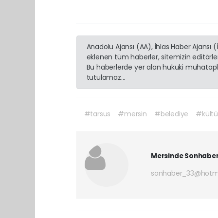
Anadolu Ajansı (AA), İhlas Haber Ajansı 
eklenen tüm haberler, sitemizin editörl
Bu haberlerde yer alan hukuki muhatapla
tutulamaz...
#tarsus
#mersin
#belediye
#kültü
Mersinde Sonhabe
sonhaber_33@hotm