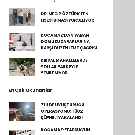
DR. NECİP ÖZTÜRK FEN
LİSESİ BİNASI YÜKSELİYOR
KOCAMAZ’DAN YABAN
DOMUZU ZARARLARINA
KARŞI DÜZENLEME ÇAĞRISI
KIRSAL MAHALLELERDE
YOLLAR PARKEYLE
YENİLENİYOR
En Çok Okunanlar
71 İLDE UYUŞTURUCU
OPERASYONU: 1.302
ŞÜPHELİ YAKALANDI
KOCAMAZ: ‘TARSUS’UN