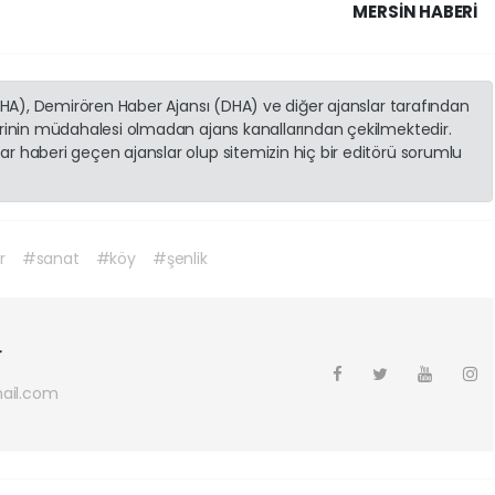
MERSIN HABERİ
(İHA), Demirören Haber Ajansı (DHA) ve diğer ajanslar tarafından
erinin müdahalesi olmadan ajans kanallarından çekilmektedir.
r haberi geçen ajanslar olup sitemizin hiç bir editörü sorumlu
r
#sanat
#köy
#şenlik
r
ail.com