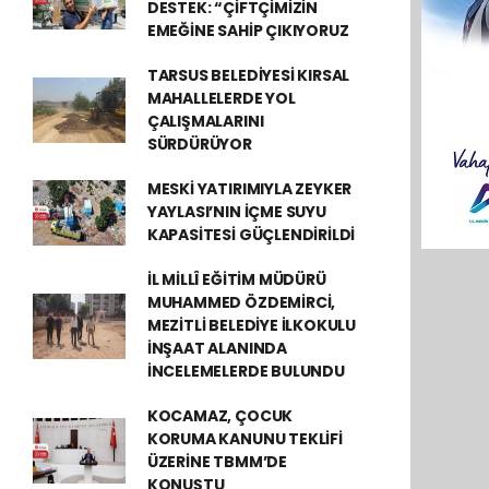
DESTEK: “ÇİFTÇİMİZİN
EMEĞİNE SAHİP ÇIKIYORUZ
TARSUS BELEDİYESİ KIRSAL
MAHALLELERDE YOL
ÇALIŞMALARINI
SÜRDÜRÜYOR
MESKİ YATIRIMIYLA ZEYKER
YAYLASI’NIN İÇME SUYU
KAPASİTESİ GÜÇLENDİRİLDİ
İL MİLLÎ EĞİTİM MÜDÜRÜ
MUHAMMED ÖZDEMİRCİ,
MEZİTLİ BELEDİYE İLKOKULU
İNŞAAT ALANINDA
İNCELEMELERDE BULUNDU
KOCAMAZ, ÇOCUK
KORUMA KANUNU TEKLİFİ
ÜZERİNE TBMM’DE
KONUŞTU