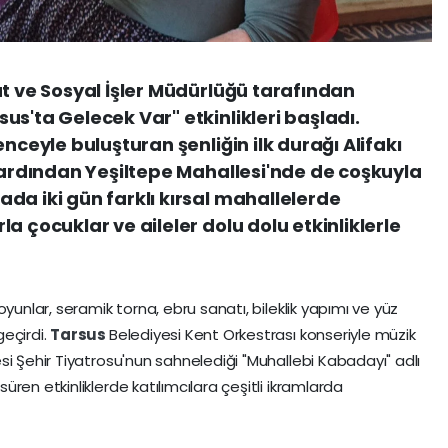
at ve Sosyal İşler Müdürlüğü tarafından
s'ta Gelecek Var" etkinlikleri başladı.
nceyle buluşturan şenliğin ilk durağı Alifakı
r ardından Yeşiltepe Mahallesi'nde de coşkuyla
da iki gün farklı kırsal mahallelerde
a çocuklar ve aileler dolu dolu etkinliklerle
yunlar, seramik torna, ebru sanatı, bileklik yapımı ve yüz
eçirdi.
Tarsus
Belediyesi Kent Orkestrası konseriyle müzik
si Şehir Tiyatrosu'nun sahnelediği "Muhallebi Kabadayı" adlı
ren etkinliklerde katılımcılara çeşitli ikramlarda