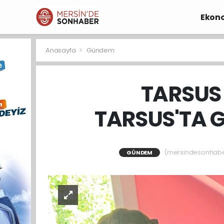
Ekon
Anasayfa
Gündem
TARSUS 
TARSUS'TA G
(mersindesonhaber)
GÜNDEM