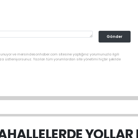
Gönder
ulunuyor ve mersindesonhaber.com sitesine yaptığınız yorumunuzla ilgili
a üstleniyorsunuz. Yazılan tüm yorumlardan site yönetimi hiçbir şekilde
AHALLELERDE YOLLAR