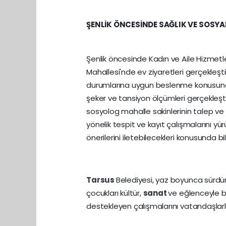
ŞENLİK ÖNCESİNDE SAĞLIK VE SOSYA
Şenlik öncesinde Kadın ve Aile Hizmetleri
Mahallesi'nde ev ziyaretleri gerçekleşti
durumlarına uygun beslenme konusunda 
şeker ve tansiyon ölçümleri gerçekleşti
sosyolog mahalle sakinlerinin talep ve ih
yönelik tespit ve kayıt çalışmalarını yü
önerilerini iletebilecekleri konusunda bilg
Tarsus
Belediyesi, yaz boyunca sürdüre
çocukları kültür,
sanat
ve eğlenceyle b
destekleyen çalışmalarını vatandaşl