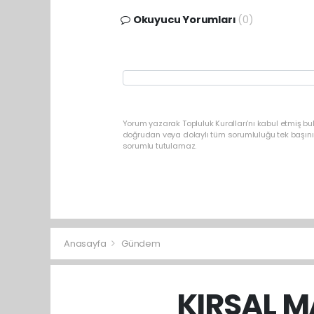
Okuyucu Yorumları
(0)
Yorum yazarak Topluluk Kuralları’nı kabul etmiş b
doğrudan veya dolaylı tüm sorumluluğu tek başınız
sorumlu tutulamaz.
Anasayfa
Gündem
KIRSAL M