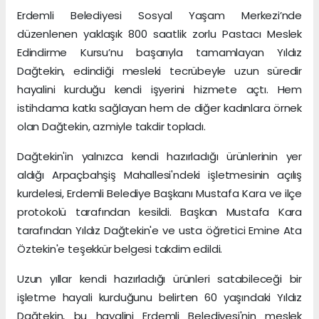
Erdemli Belediyesi Sosyal Yaşam Merkezi’nde
düzenlenen yaklaşık 800 saatlik zorlu Pastacı Meslek
Edindirme Kursu’nu başarıyla tamamlayan Yıldız
Dağtekin, edindiği mesleki tecrübeyle uzun süredir
hayalini kurduğu kendi işyerini hizmete açtı. Hem
istihdama katkı sağlayan hem de diğer kadınlara örnek
olan Dağtekin, azmiyle takdir topladı.
Dağtekin'in yalnızca kendi hazırladığı ürünlerinin yer
aldığı Arpaçbahşiş Mahallesi'ndeki işletmesinin açılış
kurdelesi, Erdemli Belediye Başkanı Mustafa Kara ve ilçe
protokolü tarafından kesildi. Başkan Mustafa Kara
tarafından Yıldız Dağtekin'e ve usta öğretici Emine Ata
Öztekin'e teşekkür belgesi takdim edildi.
Uzun yıllar kendi hazırladığı ürünleri satabileceği bir
işletme hayali kurduğunu belirten 60 yaşındaki Yıldız
Dağtekin, bu hayalini Erdemli Belediyesi'nin meslek