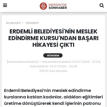
Anasayfa
Gündem
ERDEMLİ BELEDİYESİ'NİN MESLEK
EDİNDİRME KURSU'NDAN BAŞARI
HİKAYESİ ÇIKTI
GÜNDEM
(mersindesonhaber) - mersindesonhaber | 04.07.2026 - 21:04,
Güncelleme: 04.07.2026 - 22:29
3304+ kez okundu.
Erdemli Belediyesi’nin meslek edindirme
kurslarına katılan kadınlar, aldıkları eğitimleri
üretime dönüştürerek kendi işlerinin patronu