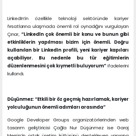
LinkedIn’in özellikle teknoloji sektöründe kariyer
fırsatlarına ulaşmada önemli rol oynadığını vurgulayan
Çınar,
“Linkedln çok önemli bir konu ve bunun gibi
etkinliklerin yapılması bizim için önemli. Doğru
kullanılan bir LinkedIn profili, yeni kariyer kapıları
açabiliyor. Bu nedenle bu tür eğitimlerin
düzenlenmesini çok kıymetli buluyorum”
ifadelerini
kullandı.
Düşünmez: “Etkili bir öz geçmiş hazırlamak, kariyer
yolculuğunun önemli adımları arasında”
Google Developer Groups organizatörlerinden web
tasarım geliştiricisi Çağla Nur Düşünmez ise Garaj
Mersin’in ortak üretim kültürünü destekleyen yapısına