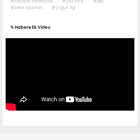
#toroslar belediyesi
#yaz tatili
#akıl
#zeka oyunları
#yoğun ilgi
Habere Ek Video