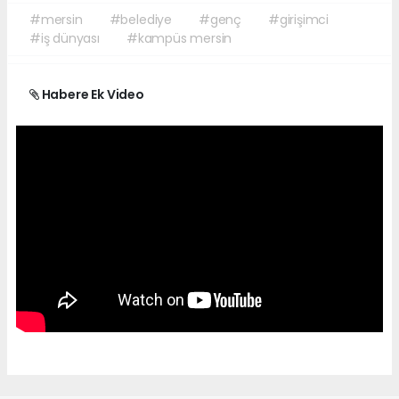
#mersin
#belediye
#genç
#girişimci
#iş dünyası
#kampüs mersin
Habere Ek Video