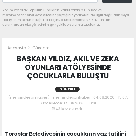
Yorum yazarak Topluluk Kuralları’nı kabul etmiş bulunuyor ve
mersindesonhaber.com sitesine yaptığınız yorumunuzla ilgili doğrudan veya
dolaylı tüm sorumluluğu tek başınıza üstleniyorsunuz. Yazılan tüm
yorumlardan site yönetimi hiçbir şekilde sorumlu tutulamaz.
Anasayfa
Gündem
BAŞKAN YILDIZ, AKIL VE ZEKA
OYUNLARI ATÖLYESİNDE
ÇOCUKLARLA BULUŞTU
GÜNDEM
(mersindesonhaber) - mersindesonhaber | 04.08.2026 - 15:07,
Güncelleme: 05.08.2026 - 10:06
1643 kez okundu.
Toroslar Belediyesinin çocukların yaz tatilini