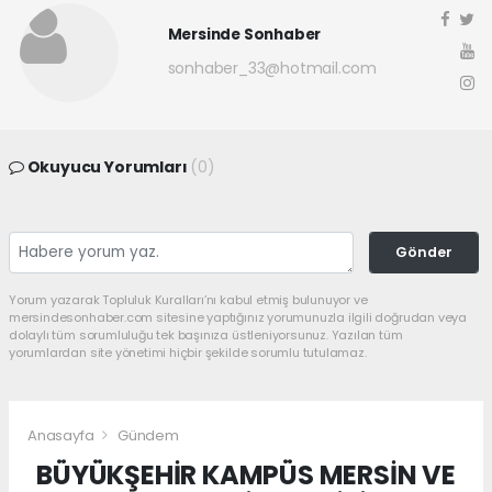
Mersinde Sonhaber
sonhaber_33@hotmail.com
Okuyucu Yorumları
(0)
Gönder
Yorum yazarak Topluluk Kuralları’nı kabul etmiş bulunuyor ve
mersindesonhaber.com sitesine yaptığınız yorumunuzla ilgili doğrudan veya
dolaylı tüm sorumluluğu tek başınıza üstleniyorsunuz. Yazılan tüm
yorumlardan site yönetimi hiçbir şekilde sorumlu tutulamaz.
Anasayfa
Gündem
BÜYÜKŞEHİR KAMPÜS MERSİN VE