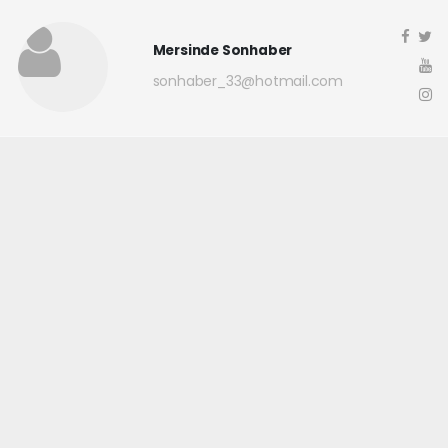
Mersinde Sonhaber
sonhaber_33@hotmail.com
Okuyucu Yorumları
(0)
Gönder
Yorum yazarak Topluluk Kuralları’nı kabul etmiş bulunuyor ve
mersindesonhaber.com sitesine yaptığınız yorumunuzla ilgili doğrudan veya
dolaylı tüm sorumluluğu tek başınıza üstleniyorsunuz. Yazılan tüm
yorumlardan site yönetimi hiçbir şekilde sorumlu tutulamaz.