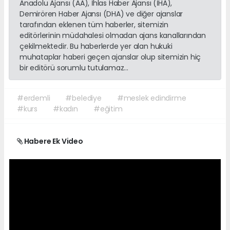
Anadolu Ajansı (AA), İhlas Haber Ajansı (İHA),
Demirören Haber Ajansı (DHA) ve diğer ajanslar
tarafından eklenen tüm haberler, sitemizin
editörlerinin müdahalesi olmadan ajans kanallarından
çekilmektedir. Bu haberlerde yer alan hukuki
muhataplar haberi geçen ajanslar olup sitemizin hiç
bir editörü sorumlu tutulamaz...
#erdemli
#belediye
#meslek edindirme
#kurs
#kadın
#eğitim
Habere Ek Video