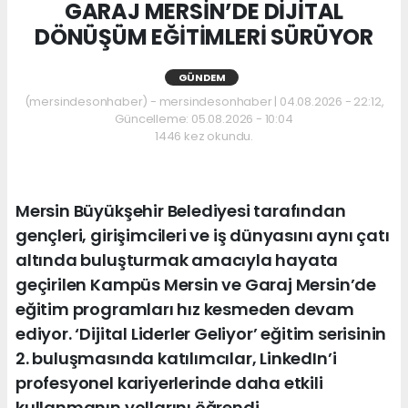
GARAJ MERSİN’DE DİJİTAL
DÖNÜŞÜM EĞİTİMLERİ SÜRÜYOR
GÜNDEM
(mersindesonhaber) - mersindesonhaber | 04.08.2026 - 22:12,
Güncelleme: 05.08.2026 - 10:04
1446 kez okundu.
Mersin Büyükşehir Belediyesi tarafından
gençleri, girişimcileri ve iş dünyasını aynı çatı
altında buluşturmak amacıyla hayata
geçirilen Kampüs Mersin ve Garaj Mersin’de
eğitim programları hız kesmeden devam
ediyor. ‘Dijital Liderler Geliyor’ eğitim serisinin
2. buluşmasında katılımcılar, LinkedIn’i
profesyonel kariyerlerinde daha etkili
kullanmanın yollarını öğrendi.