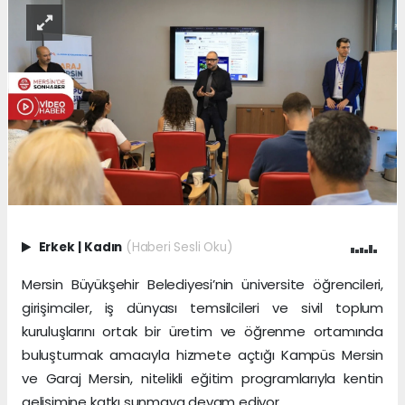
Erkek
|
Kadın
(Haberi Sesli Oku)
Mersin Büyükşehir Belediyesi’nin üniversite öğrencileri,
girişimciler, iş dünyası temsilcileri ve sivil toplum
kuruluşlarını ortak bir üretim ve öğrenme ortamında
buluşturmak amacıyla hizmete açtığı Kampüs Mersin
ve Garaj Mersin, nitelikli eğitim programlarıyla kentin
gelişimine katkı sunmaya devam ediyor.