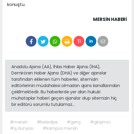
konuştu.
MERSIN HABERİ
Anadolu Ajansı (AA), İhlas Haber Ajansı (İHA),
Demirören Haber Ajansı (DHA) ve diğer ajanslar
tarafından eklenen tüm haberler, sitemizin
editörlerinin müdahalesi olmadan ajans kanallarından
çekilmektedir. Bu haberlerde yer alan hukuki
muhataplar haberi geçen ajanslar olup sitemizin hiç
bir editörü sorumlu tutulamaz...
#mersin
#belediye
#genç
#girişimci
#iş dünyası
#kampüs mersin