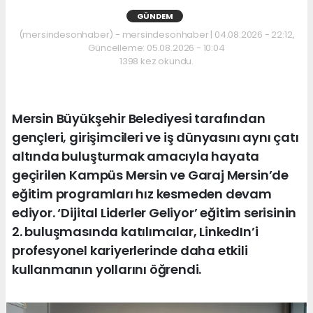
GÜNDEM
(mersindesonhaber) - mersindesonhaber | 04.08.2026 - 22:12,
Güncelleme: 05.08.2026 - 10:04
1398 kez okundu.
Mersin Büyükşehir Belediyesi tarafından
gençleri, girişimcileri ve iş dünyasını aynı çatı
altında buluşturmak amacıyla hayata
geçirilen Kampüs Mersin ve Garaj Mersin’de
eğitim programları hız kesmeden devam
ediyor. ‘Dijital Liderler Geliyor’ eğitim serisinin
2. buluşmasında katılımcılar, LinkedIn’i
profesyonel kariyerlerinde daha etkili
kullanmanın yollarını öğrendi.