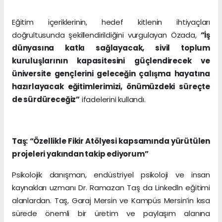
Eğitim içeriklerinin, hedef kitlenin ihtiyaçları
doğrultusunda şekillendirildiğini vurgulayan Özada,
“İş
dünyasına katkı sağlayacak, sivil toplum
kuruluşlarının kapasitesini güçlendirecek ve
üniversite gençlerini geleceğin çalışma hayatına
hazırlayacak eğitimlerimizi, önümüzdeki süreçte
de sürdüreceğiz”
ifadelerini kullandı.
Taş: “Özellikle Fikir Atölyesi kapsamında yürütülen
projeleri yakından takip ediyorum”
Psikolojik danışman, endüstriyel psikoloji ve insan
kaynakları uzmanı Dr. Ramazan Taş da Linkedln eğitimi
alanlardan. Taş, Garaj Mersin ve Kampüs Mersin’in kısa
sürede önemli bir üretim ve paylaşım alanına