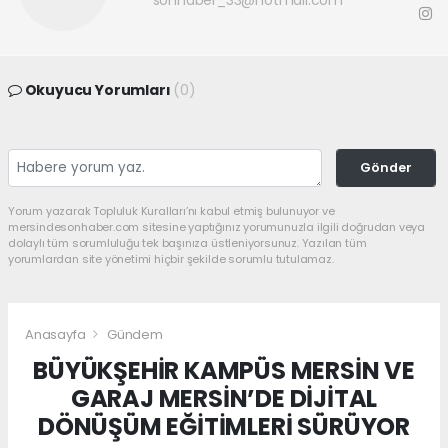
sonhaber_33@hotmail.com
Okuyucu Yorumları
(0)
Gönder
Yorum yazarak Topluluk Kuralları’nı kabul etmiş bulunuyor ve
mersindesonhaber.com sitesine yaptığınız yorumunuzla ilgili doğrudan veya
dolaylı tüm sorumluluğu tek başınıza üstleniyorsunuz. Yazılan tüm
yorumlardan site yönetimi hiçbir şekilde sorumlu tutulamaz.
Anasayfa
Gündem
BÜYÜKŞEHİR KAMPÜS MERSİN VE
GARAJ MERSİN’DE DİJİTAL
DÖNÜŞÜM EĞİTİMLERİ SÜRÜYOR