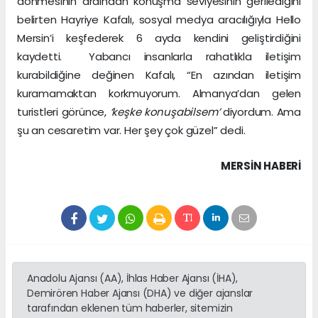
dönmesinin ardından konuşma seviyesinin gerilediğini
belirten Hayriye Kafalı, sosyal medya aracılığıyla Hello
Mersin’i keşfederek 6 ayda kendini geliştirdiğini
kaydetti. Yabancı insanlarla rahatlıkla iletişim
kurabildiğine değinen Kafalı, “En azından iletişim
kuramamaktan korkmuyorum. Almanya’dan gelen
turistleri görünce,
‘keşke konuşabilsem’
diyordum. Ama
şu an cesaretim var. Her şey çok güzel” dedi.
MERSIN HABERİ
Anadolu Ajansı (AA), İhlas Haber Ajansı (İHA),
Demirören Haber Ajansı (DHA) ve diğer ajanslar
tarafından eklenen tüm haberler, sitemizin