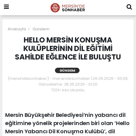
Anasayfa
Gündem
HELLO MERSİN KONUŞMA
KULÜPLERİNİN DİL EĞİTİMİ
SAHİLDE EĞLENCE İLE BULUŞTU
GÜNDEM
(mersindesonhaber) - mersindesonhaber | 26.05.2026 - 00:09,
Güncelleme: 28.05.2026 - 01:20
7201+ kez okundu.
Mersin Büyükşehir Belediyesi’nin yabancı dil
eğitimine yönelik projelerinden biri olan ‘Hello
Mersin Yabancı Dil Konuşma Kulübü’, dil