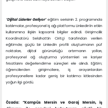
‘Dijital Liderler Geliyor’
eğitim serisinin 2. programında
katılımcılar, profesyonel iş ağı platformu LinkedIn’in etkin
kullanımına ilişkin kapsamlı bilgiler edindi. Girişimcilik
Koordinatörü Selahattin Ciritçi tarafından verilen
eğitimde; güçlü bir LinkedIn profili oluşturmanın püf
noktaları, dijital görünürlüğü artırmanın yolları,
profesyonel ağ oluşturma yöntemleri ve kariyer
fırsatlarını değerlendirme süreçleri ele alındı. Eğitim;
öğrencilerden girişimcilere, iş arayanlardan
profesyonellere kadar geniş bir katılımcı kitlesinden
yoğun ilgi gördü.
Özada: “Kampüs Mersin ve Garaj Mersin, iş