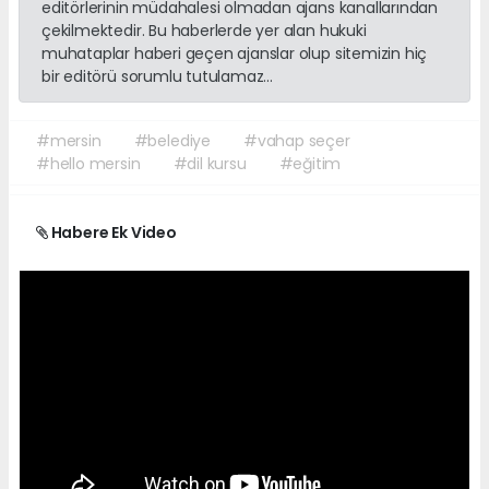
editörlerinin müdahalesi olmadan ajans kanallarından
çekilmektedir. Bu haberlerde yer alan hukuki
muhataplar haberi geçen ajanslar olup sitemizin hiç
bir editörü sorumlu tutulamaz...
#mersin
#belediye
#vahap seçer
#hello mersin
#dil kursu
#eğitim
Habere Ek Video