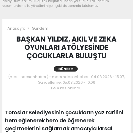
dolaylı tüm sorumluluğu tek başınıza üstleniyorsunuz. Yazılan tüm
yorumlardan site yönetimi hiçbir şekilde sorumlu tutulamaz.
Anasayfa
Gündem
BAŞKAN YILDIZ, AKIL VE ZEKA
OYUNLARI ATÖLYESİNDE
ÇOCUKLARLA BULUŞTU
GÜNDEM
(mersindesonhaber) - mersindesonhaber | 04.08.2026 - 15:07,
Güncelleme: 05.08.2026 - 10:06
1594 kez okundu.
Toroslar Belediyesinin çocukların yaz tatilini
hem eğlenerek hem de öğrenerek
geçirmelerini sağlamak amacıyla kırsal