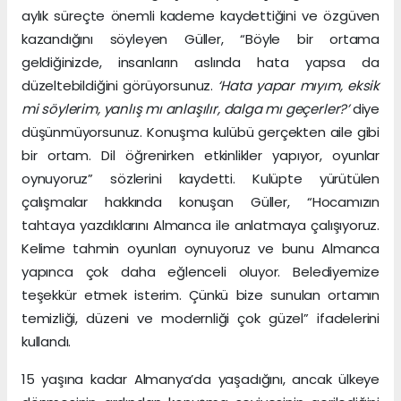
aylık süreçte önemli kademe kaydettiğini ve özgüven
kazandığını söyleyen Güller, “Böyle bir ortama
geldiğinizde, insanların aslında hata yapsa da
düzeltebildiğini görüyorsunuz.
‘Hata yapar mıyım, eksik
mi söylerim, yanlış mı anlaşılır, dalga mı geçerler?’
diye
düşünmüyorsunuz. Konuşma kulübü gerçekten aile gibi
bir ortam. Dil öğrenirken etkinlikler yapıyor, oyunlar
oynuyoruz” sözlerini kaydetti. Kulüpte yürütülen
çalışmalar hakkında konuşan Güller, “Hocamızın
tahtaya yazdıklarını Almanca ile anlatmaya çalışıyoruz.
Kelime tahmin oyunları oynuyoruz ve bunu Almanca
yapınca çok daha eğlenceli oluyor. Belediyemize
teşekkür etmek isterim. Çünkü bize sunulan ortamın
temizliği, düzeni ve modernliği çok güzel” ifadelerini
kullandı.
15 yaşına kadar Almanya’da yaşadığını, ancak ülkeye