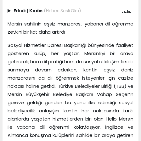
Erkek
|
Kadın
(Haberi Sesli Oku)
Mersin sahilinin eşsiz manzarası, yabancı dil öğrenme
zevkini bir kat daha artırdı
Sosyal Hizmetler Dairesi Başkanlığı bünyesinde faaliyet
gösteren kulüp, her yaştan Mersinli’yi bir araya
getirerek; hem dil pratiği hem de sosyal etkileşim fırsatı
sunmaya devam ederken, kentin eşsiz deniz
manzarasını da dil öğrenmek isteyenler için cazibe
noktası haline getirdi. Türkiye Belediyeler Birliği (TBB) ve
Mersin Büyükşehir Belediye Başkanı Vahap Seçer’in
göreve geldiği günden bu yana ilke edindiği sosyal
belediyecilik anlayışını kentin her noktasında farklı
alanlarda yaşatan hizmetlerden biri olan Hello Mersin
ile yabancı dil öğrenimi kolaylaşıyor. İngilizce ve
Almanca konuşma kulüplerini sahilde bir araya getiren