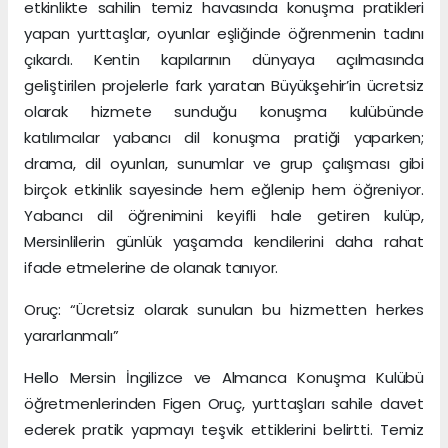
etkinlikte sahilin temiz havasında konuşma pratikleri
yapan yurttaşlar, oyunlar eşliğinde öğrenmenin tadını
çıkardı. Kentin kapılarının dünyaya açılmasında
geliştirilen projelerle fark yaratan Büyükşehir’in ücretsiz
olarak hizmete sunduğu konuşma kulübünde
katılımcılar yabancı dil konuşma pratiği yaparken;
drama, dil oyunları, sunumlar ve grup çalışması gibi
birçok etkinlik sayesinde hem eğlenip hem öğreniyor.
Yabancı dil öğrenimini keyifli hale getiren kulüp,
Mersinlilerin günlük yaşamda kendilerini daha rahat
ifade etmelerine de olanak tanıyor.
Oruç: “Ücretsiz olarak sunulan bu hizmetten herkes
yararlanmalı”
Hello Mersin İngilizce ve Almanca Konuşma Kulübü
öğretmenlerinden Figen Oruç, yurttaşları sahile davet
ederek pratik yapmayı teşvik ettiklerini belirtti. Temiz