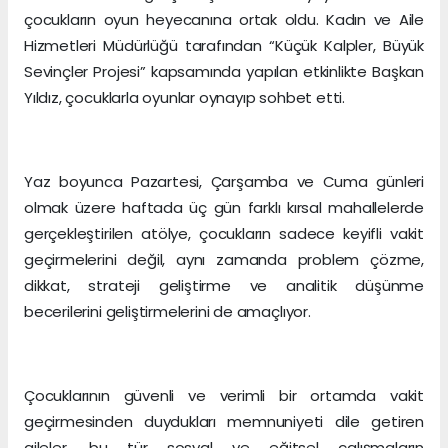
çocukların oyun heyecanına ortak oldu. Kadın ve Aile
Hizmetleri Müdürlüğü tarafından “Küçük Kalpler, Büyük
Sevinçler Projesi” kapsamında yapılan etkinlikte Başkan
Yıldız, çocuklarla oyunlar oynayıp sohbet etti.
Yaz boyunca Pazartesi, Çarşamba ve Cuma günleri
olmak üzere haftada üç gün farklı kırsal mahallelerde
gerçekleştirilen atölye, çocukların sadece keyifli vakit
geçirmelerini değil, aynı zamanda problem çözme,
dikkat, strateji geliştirme ve analitik düşünme
becerilerini geliştirmelerini de amaçlıyor.
Çocuklarının güvenli ve verimli bir ortamda vakit
geçirmesinden duydukları memnuniyeti dile getiren
aileler, bu tür sosyal ve eğitsel çalışmaların