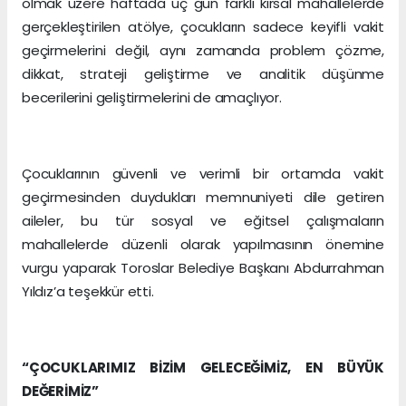
olmak üzere haftada üç gün farklı kırsal mahallelerde
gerçekleştirilen atölye, çocukların sadece keyifli vakit
geçirmelerini değil, aynı zamanda problem çözme,
dikkat, strateji geliştirme ve analitik düşünme
becerilerini geliştirmelerini de amaçlıyor.
Çocuklarının güvenli ve verimli bir ortamda vakit
geçirmesinden duydukları memnuniyeti dile getiren
aileler, bu tür sosyal ve eğitsel çalışmaların
mahallelerde düzenli olarak yapılmasının önemine
vurgu yaparak Toroslar Belediye Başkanı Abdurrahman
Yıldız’a teşekkür etti.
“ÇOCUKLARIMIZ BİZİM GELECEĞİMİZ, EN BÜYÜK
DEĞERİMİZ”