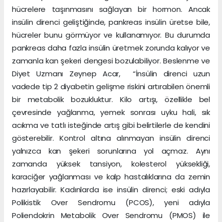
hücrelere taşınmasını sağlayan bir hormon. Ancak
insülin direnci geliştiğinde, pankreas insülin üretse bile,
hücreler bunu görmüyor ve kullanamıyor. Bu durumda
pankreas daha fazla insülin üretmek zorunda kalıyor ve
zamanla kan şekeri dengesi bozulabiliyor. Beslenme ve
Diyet Uzmanı Zeynep Acar, “İnsülin direnci uzun
vadede tip 2 diyabetin gelişme riskini artırabilen önemli
bir metabolik bozukluktur. Kilo artışı, özellikle bel
çevresinde yağlanma, yemek sonrası uyku hali, sık
acıkma ve tatlı isteğinde artış gibi belirtilerle de kendini
gösterebilir. Kontrol altına alınmayan insülin direnci
yalnızca kan şekeri sorunlarına yol açmaz. Aynı
zamanda yüksek tansiyon, kolesterol yüksekliği,
karaciğer yağlanması ve kalp hastalıklarına da zemin
hazırlayabilir. Kadınlarda ise insülin direnci; eski adıyla
Polikistik Over Sendromu (PCOS), yeni adıyla
Poliendokrin Metabolik Over Sendromu (PMOS) ile