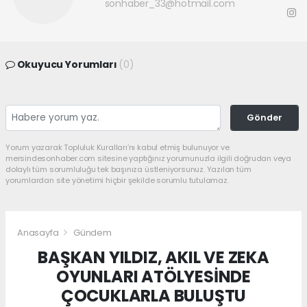
sonhaber_33@hotmail.com
Okuyucu Yorumları
(0)
Gönder
Yorum yazarak Topluluk Kuralları’nı kabul etmiş bulunuyor ve
mersindesonhaber.com sitesine yaptığınız yorumunuzla ilgili doğrudan veya
dolaylı tüm sorumluluğu tek başınıza üstleniyorsunuz. Yazılan tüm
yorumlardan site yönetimi hiçbir şekilde sorumlu tutulamaz.
Anasayfa
Gündem
BAŞKAN YILDIZ, AKIL VE ZEKA
OYUNLARI ATÖLYESİNDE
ÇOCUKLARLA BULUŞTU