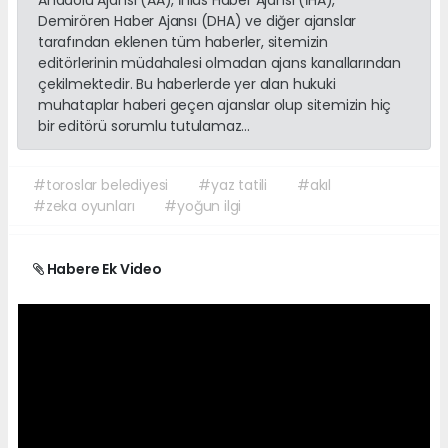
Demirören Haber Ajansı (DHA) ve diğer ajanslar
tarafından eklenen tüm haberler, sitemizin
editörlerinin müdahalesi olmadan ajans kanallarından
çekilmektedir. Bu haberlerde yer alan hukuki
muhataplar haberi geçen ajanslar olup sitemizin hiç
bir editörü sorumlu tutulamaz...
#toroslar belediyesi
#yaz tatili
#akıl
#zeka oyunları
#yoğun ilgi
Habere Ek Video