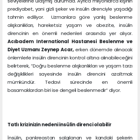
seviyelerine ulaşmış durumda. Ayrıca milyonlarca kişinin
prediyabet, yani gizli şeker ve insülin direnciyle yaşadığı
tahmin ediliyor. Uzmanlara göre yanlış beslenme
alışkanlıkları, hareketsiz yaşam ve obezite, insülin
direncinin en önemli nedenleri arasında yer alıyor.
Acıbadem International Hastanesi Beslenme ve
Diyet Uzmanı Zeynep Acar,
erken dönemde alınacak
önlemlerle insülin direncinin kontrol altına alınabileceğini
belirterek, “Doğru beslenme alışkanlıkları ve yaşam tarzı
değişiklikleri sayesinde insülin direncini azaltmak
mümkündür. Tedavi sürecinde en önemli
basamaklardan biri ise dengeli beslenmedir” diyor.
Tatlı krizinizin nedeni insülin direnci olabilir
İnsülin, pankreastan salgılanan ve kandaki şekerin