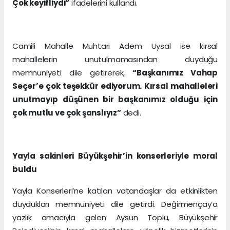
Çok keyifliydi”
ifadelerini kullandı.
Camili Mahalle Muhtarı Adem Uysal ise kırsal
mahallelerin unutulmamasından duyduğu
memnuniyeti dile getirerek,
“Başkanımız Vahap
Seçer’e çok teşekkür ediyorum. Kırsal mahalleleri
unutmayıp düşünen bir başkanımız olduğu için
çok mutlu ve çok şanslıyız”
dedi.
Yayla sakinleri Büyükşehir’in konserleriyle moral
buldu
Yayla Konserleri’ne katılan vatandaşlar da etkinlikten
duydukları memnuniyeti dile getirdi. Değirmençay’a
yazlık amacıyla gelen Aysun Toplu, Büyükşehir