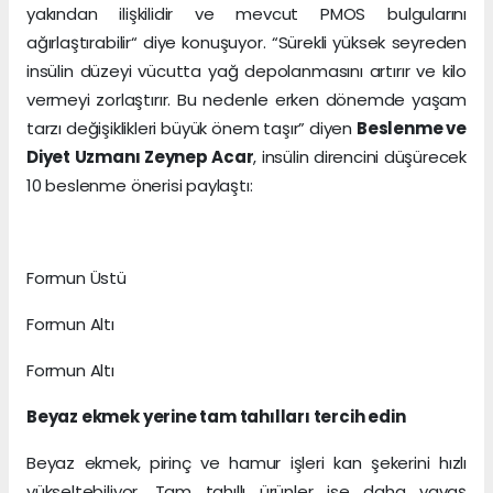
yakından ilişkilidir ve mevcut PMOS bulgularını
ağırlaştırabilir“ diye konuşuyor. “Sürekli yüksek seyreden
insülin düzeyi vücutta yağ depolanmasını artırır ve kilo
vermeyi zorlaştırır. Bu nedenle erken dönemde yaşam
tarzı değişiklikleri büyük önem taşır” diyen
Beslenme ve
Diyet Uzmanı Zeynep Acar
, insülin direncini düşürecek
10 beslenme önerisi paylaştı:
Formun Üstü
Formun Altı
Formun Altı
Beyaz ekmek yerine tam tahılları tercih edin
Beyaz ekmek, pirinç ve hamur işleri kan şekerini hızlı
yükseltebiliyor. Tam tahıllı ürünler ise daha yavaş