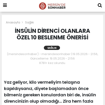
Anasayfa
Sağlık
İNSÜLİN DİRENCİ OLANLARA
ÖZEL 10 BESLENME ÖNERİSİ
SAĞLIK
(mersindesonhaber) - mersindesonhaber | 19.05.2026 - 21:56,
Güncelleme: 19.05.2026 - 21:56
8781+ kez okundu.
Yaz geliyor, kilo vermeliyim telaşına
kapıldıysanız, diyete başlamadan önce
bilmeniz gereken konulardan biri de, insülin
direncinizin olup olmadığı… Zira hem fazla