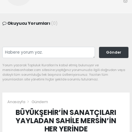
Okuyucu Yorumları
(0)
Gönder
Yorum yazarak Topluluk Kuralları’nı kabul etmiş bulunuyor ve
mersindesonhaber.com sitesine yaptığınız yorumunuzla ilgili doğrudan veya
dolaylı tüm sorumluluğu tek başınıza üstleniyorsunuz. Yazılan tüm
yorumlardan site yönetimi hiçbir şekilde sorumlu tutulamaz.
Anasayfa
Gündem
BÜYÜKŞEHİR’İN SANATÇILARI
YAYLADAN SAHİLE MERSİN’İN
HER YERİNDE