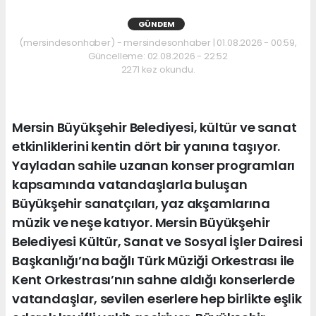
GÜNDEM
(mersindesonhaber) - mersindesonhaber | 01.08.2026 - 00:59,
Güncelleme: 02.08.2026 - 22:52
2271 kez okundu.
Mersin Büyükşehir Belediyesi, kültür ve sanat
etkinliklerini kentin dört bir yanına taşıyor.
Yayladan sahile uzanan konser programları
kapsamında vatandaşlarla buluşan
Büyükşehir sanatçıları, yaz akşamlarına
müzik ve neşe katıyor. Mersin Büyükşehir
Belediyesi Kültür, Sanat ve Sosyal İşler Dairesi
Başkanlığı’na bağlı Türk Müziği Orkestrası ile
Kent Orkestrası’nın sahne aldığı konserlerde
vatandaşlar, sevilen eserlere hep birlikte eşlik