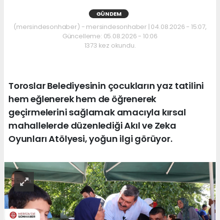
GÜNDEM
(mersindesonhaber) - mersindesonhaber | 04.08.2026 - 15:07,
Güncelleme: 05.08.2026 - 10:06
1373 kez okundu.
Toroslar Belediyesinin çocukların yaz tatilini
hem eğlenerek hem de öğrenerek
geçirmelerini sağlamak amacıyla kırsal
mahallelerde düzenlediği Akıl ve Zeka
Oyunları Atölyesi, yoğun ilgi görüyor.