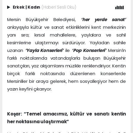
Erkek
|
Kadın
(Haberi Sesli Oku)
Mersin Büyükşehir Belediyesi,
‘her yerde sanat’
anlayışıyla kültür ve sanat etkinliklerini kent merkezinin
yanı sıra; kırsal mahallelere, yaylalara ve sahil
kesimlerine ulaştırmayı sürdürüyor. Yayladan sahile
uzanan
‘Yayla Konserleri’
ile
‘Pop Konserleri’
Mersin’in
farklı noktalarında vatandaşlarla buluşan Büyükşehir
sanatçıları, yaz akşamlarını müzikle renklendiriyor. Kentin
birçok farklı noktasında düzenlenen konserlerde
Mersinliler bir araya gelerek, hem sosyalleşiyor hem de
yazın keyfini çıkarıyor.
Koşar: “Temel amacımız, kültür ve sanatı kentin
her noktasına ulaştırmak”