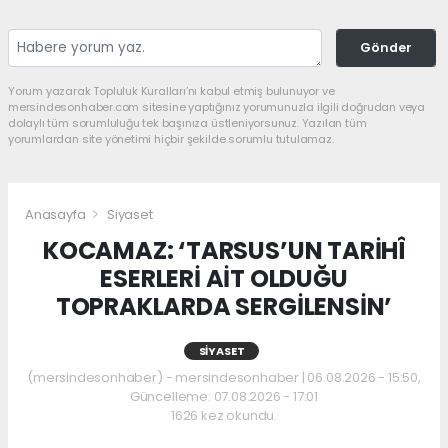
Gönder
Yorum yazarak Topluluk Kuralları’nı kabul etmiş bulunuyor ve
mersindesonhaber.com sitesine yaptığınız yorumunuzla ilgili doğrudan veya
dolaylı tüm sorumluluğu tek başınıza üstleniyorsunuz. Yazılan tüm
yorumlardan site yönetimi hiçbir şekilde sorumlu tutulamaz.
Anasayfa
Siyaset
KOCAMAZ: ‘TARSUS’UN TARİHÎ
ESERLERİ AİT OLDUĞU
TOPRAKLARDA SERGİLENSİN’
SIYASET
(mersindesonhaber) - mersindesonhaber | 06.08.2026 - 15:50,
Güncelleme: 07.08.2026 - 17:01
1626 kez okundu.