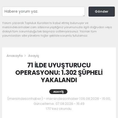
Gönder
Yorum yazarak Topluluk Kuralları’nı kabul etmiş bulunuyor ve
mersindesonhaber.com sitesine yaptığınız yorumunuzla ilgili doğrudan veya
dolaylı tüm sorumluluğu tek başınıza üstleniyorsunuz. Yazılan tüm
yorumlardan site yönetimi hiçbir şekilde sorumlu tutulamaz.
Anasayfa
Asayiş
71 İLDE UYUŞTURUCU
OPERASYONU: 1.302 ŞÜPHELİ
YAKALANDI
ASAYIŞ
(mersindesonhaber) - mersindesonhaber | 06.08.2026 - 15:00,
Güncelleme: 07.08.2026 - 16:49
1717 kez okundu.