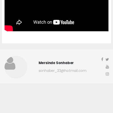
Mersinde Sonhaber
sonhaber_33@hotmail.com
Okuyucu Yorumları
(0)
Gönder