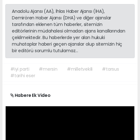
Anadolu Ajansı (AA), İhlas Haber Ajansı (İHA),
Demirören Haber Ajansı (DHA) ve diğer ajanslar
tarafından eklenen tüm haberler, sitemizin
editörlerinin müdahalesi olmadan ajans kanallarından
çekilmektedir. Bu haberlerde yer alan hukuki
muhataplar haberi geçen ajanslar olup sitemizin hiç
bir editörü sorumlu tutulamaz...
#iyi parti
#mersin
#milletvekili
#tarsus
#tarihi eser
Habere Ek Video