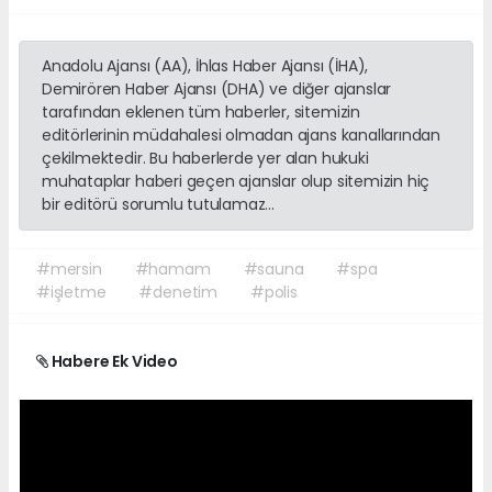
Anadolu Ajansı (AA), İhlas Haber Ajansı (İHA),
Demirören Haber Ajansı (DHA) ve diğer ajanslar
tarafından eklenen tüm haberler, sitemizin
editörlerinin müdahalesi olmadan ajans kanallarından
çekilmektedir. Bu haberlerde yer alan hukuki
muhataplar haberi geçen ajanslar olup sitemizin hiç
bir editörü sorumlu tutulamaz...
#mersin
#hamam
#sauna
#spa
#işletme
#denetim
#polis
Habere Ek Video