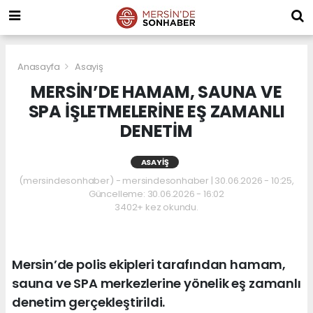
Anasayfa
Asayiş
MERSİN’DE HAMAM, SAUNA VE
SPA İŞLETMELERİNE EŞ ZAMANLI
DENETİM
ASAYIŞ
(mersindesonhaber) - mersindesonhaber | 30.06.2026 - 10:25,
Güncelleme: 30.06.2026 - 16:02
3402+ kez okundu.
Mersin’de polis ekipleri tarafından hamam,
sauna ve SPA merkezlerine yönelik eş zamanlı
denetim gerçekleştirildi.