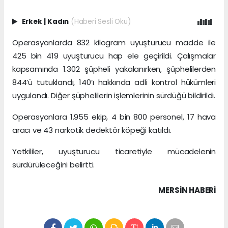
Erkek
|
Kadın
(Haberi Sesli Oku)
Operasyonlarda 832 kilogram uyuşturucu madde ile
425 bin 419 uyuşturucu hap ele geçirildi. Çalışmalar
kapsamında 1.302 şüpheli yakalanırken, şüphelilerden
844’ü tutuklandı, 140’ı hakkında adli kontrol hükümleri
uygulandı. Diğer şüphelilerin işlemlerinin sürdüğü bildirildi.
Operasyonlara 1.955 ekip, 4 bin 800 personel, 17 hava
aracı ve 43 narkotik dedektör köpeği katıldı.
Yetkililer, uyuşturucu ticaretiyle mücadelenin
sürdürüleceğini belirtti.
MERSIN HABERİ