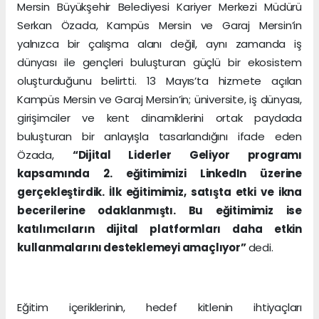
Mersin Büyükşehir Belediyesi Kariyer Merkezi Müdürü
Serkan Özada, Kampüs Mersin ve Garaj Mersin’in
yalnızca bir çalışma alanı değil, aynı zamanda iş
dünyası ile gençleri buluşturan güçlü bir ekosistem
oluşturduğunu belirtti. 13 Mayıs’ta hizmete açılan
Kampüs Mersin ve Garaj Mersin’in; üniversite, iş dünyası,
girişimciler ve kent dinamiklerini ortak paydada
buluşturan bir anlayışla tasarlandığını ifade eden
Özada,
“Dijital Liderler Geliyor programı
kapsamında 2. eğitimimizi LinkedIn üzerine
gerçekleştirdik. İlk eğitimimiz, satışta etki ve ikna
becerilerine odaklanmıştı. Bu eğitimimiz ise
katılımcıların dijital platformları daha etkin
kullanmalarını desteklemeyi amaçlıyor”
dedi.
Eğitim içeriklerinin, hedef kitlenin ihtiyaçları