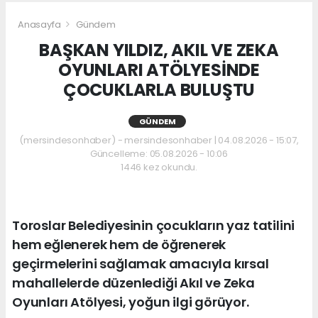
Anasayfa
Gündem
BAŞKAN YILDIZ, AKIL VE ZEKA
OYUNLARI ATÖLYESİNDE
ÇOCUKLARLA BULUŞTU
GÜNDEM
(mersindesonhaber) - mersindesonhaber | 04.08.2026 - 15:07,
Güncelleme: 05.08.2026 - 10:06
1446 kez okundu.
Toroslar Belediyesinin çocukların yaz tatilini
hem eğlenerek hem de öğrenerek
geçirmelerini sağlamak amacıyla kırsal
mahallelerde düzenlediği Akıl ve Zeka
Oyunları Atölyesi, yoğun ilgi görüyor.