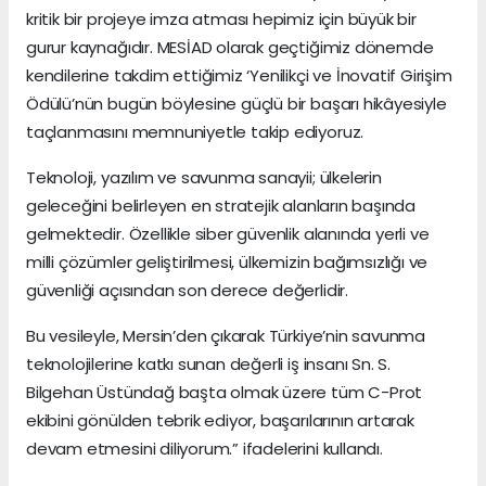
kritik bir projeye imza atması hepimiz için büyük bir
gurur kaynağıdır. MESİAD olarak geçtiğimiz dönemde
kendilerine takdim ettiğimiz ‘Yenilikçi ve İnovatif Girişim
Ödülü’nün bugün böylesine güçlü bir başarı hikâyesiyle
taçlanmasını memnuniyetle takip ediyoruz.
Teknoloji, yazılım ve savunma sanayii; ülkelerin
geleceğini belirleyen en stratejik alanların başında
gelmektedir. Özellikle siber güvenlik alanında yerli ve
milli çözümler geliştirilmesi, ülkemizin bağımsızlığı ve
güvenliği açısından son derece değerlidir.
Bu vesileyle, Mersin’den çıkarak Türkiye’nin savunma
teknolojilerine katkı sunan değerli iş insanı Sn. S.
Bilgehan Üstündağ başta olmak üzere tüm C-Prot
ekibini gönülden tebrik ediyor, başarılarının artarak
devam etmesini diliyorum.” ifadelerini kullandı.