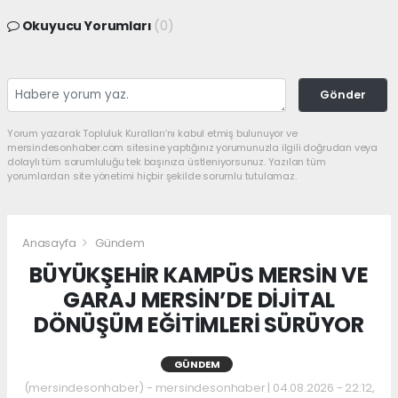
Okuyucu Yorumları
(0)
Gönder
Yorum yazarak Topluluk Kuralları’nı kabul etmiş bulunuyor ve
mersindesonhaber.com sitesine yaptığınız yorumunuzla ilgili doğrudan veya
dolaylı tüm sorumluluğu tek başınıza üstleniyorsunuz. Yazılan tüm
yorumlardan site yönetimi hiçbir şekilde sorumlu tutulamaz.
Anasayfa
Gündem
BÜYÜKŞEHİR KAMPÜS MERSİN VE
GARAJ MERSİN’DE DİJİTAL
DÖNÜŞÜM EĞİTİMLERİ SÜRÜYOR
GÜNDEM
(mersindesonhaber) - mersindesonhaber | 04.08.2026 - 22:12,