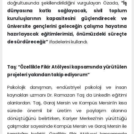
doğrultusunda şekillendirildiğini vurgulayan Özada,
“İş
dünyasına katkı sağlayacak, sivil toplum
kuruluşlarının kapasitesini güçlendirecek ve
üniversite gençlerini geleceğin çalışma hayatına
hazırlayacak eğitimlerimizi, önümüzdeki süreçte
de sürdüreceğiz”
ifadelerini kullandı.
Taş: “Özellikle Fikir Atölyesi kapsamında yürütülen
projeleri yakından takip ediyorum”
Psikolojik danışman, endüstriyel psikoloji ve insan
kaynakları uzmanı Dr. Ramazan Taş da Linkedln eğitimi
alanlardan. Taş, Garaj Mersin ve Kampüs Mersin’in kısa
sürede önemli bir üretim ve paylaşım alanına
dönüştüğünü belirtirken, Kariyer Merkezi’nin yürüttüğü
çalışmalar sayesinde Kampüs Mersin ve Garaj Mersin ile
tanıştığını belirtti. Özellikle Fikir Atölyesi kapsamında