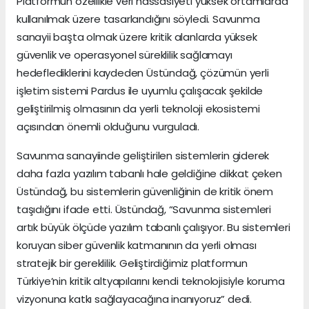
Platformun özellikle veri hassasiyeti yüksek ortamlarda
kullanılmak üzere tasarlandığını söyledi. Savunma
sanayii başta olmak üzere kritik alanlarda yüksek
güvenlik ve operasyonel süreklilik sağlamayı
hedeflediklerini kaydeden Üstündağ, çözümün yerli
işletim sistemi Pardus ile uyumlu çalışacak şekilde
geliştirilmiş olmasının da yerli teknoloji ekosistemi
açısından önemli olduğunu vurguladı.
Savunma sanayiinde geliştirilen sistemlerin giderek
daha fazla yazılım tabanlı hale geldiğine dikkat çeken
Üstündağ, bu sistemlerin güvenliğinin de kritik önem
taşıdığını ifade etti. Üstündağ, “Savunma sistemleri
artık büyük ölçüde yazılım tabanlı çalışıyor. Bu sistemleri
koruyan siber güvenlik katmanının da yerli olması
stratejik bir gereklilik. Geliştirdiğimiz platformun
Türkiye’nin kritik altyapılarını kendi teknolojisiyle koruma
vizyonuna katkı sağlayacağına inanıyoruz” dedi.