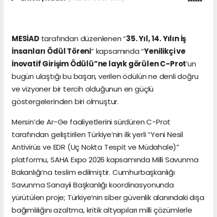
MESİAD
tarafından düzenlenen “
35. Yıl, 14. Yılın İş
İnsanları Ödül Töreni
” kapsamında “
Yenilikçi ve
İnovatif Girişim Ödülü”ne layık görülen C-Prot
’un
bugün ulaştığı bu başarı, verilen ödülün ne denli doğru
ve vizyoner bir tercih olduğunun en güçlü
göstergelerinden biri olmuştur.
Mersin’de Ar-Ge faaliyetlerini sürdüren C-Prot
tarafından geliştirilen Türkiye’nin ilk yerli “Yeni Nesil
Antivirüs ve EDR (Uç Nokta Tespit ve Müdahale)”
platformu, SAHA Expo 2026 kapsamında Milli Savunma
Bakanlığı’na teslim edilmiştir. Cumhurbaşkanlığı
Savunma Sanayii Başkanlığı koordinasyonunda
yürütülen proje; Türkiye’nin siber güvenlik alanındaki dışa
bağımlılığını azaltma, kritik altyapıları milli çözümlerle