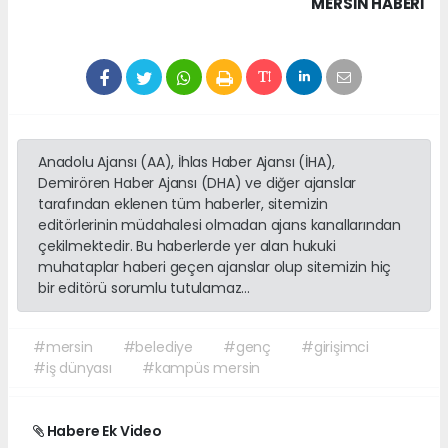
MERSIN HABERİ
Anadolu Ajansı (AA), İhlas Haber Ajansı (İHA),
Demirören Haber Ajansı (DHA) ve diğer ajanslar
tarafından eklenen tüm haberler, sitemizin
editörlerinin müdahalesi olmadan ajans kanallarından
çekilmektedir. Bu haberlerde yer alan hukuki
muhataplar haberi geçen ajanslar olup sitemizin hiç
bir editörü sorumlu tutulamaz...
#mersin
#belediye
#genç
#girişimci
#iş dünyası
#kampüs mersin
Habere Ek Video