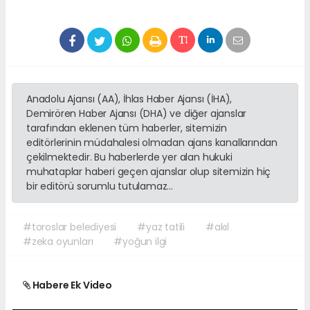
Anadolu Ajansı (AA), İhlas Haber Ajansı (İHA),
Demirören Haber Ajansı (DHA) ve diğer ajanslar
tarafından eklenen tüm haberler, sitemizin
editörlerinin müdahalesi olmadan ajans kanallarından
çekilmektedir. Bu haberlerde yer alan hukuki
muhataplar haberi geçen ajanslar olup sitemizin hiç
bir editörü sorumlu tutulamaz...
#toroslar belediyesi
#yaz tatili
#akıl
#zeka oyunları
#yoğun ilgi
Habere Ek Video