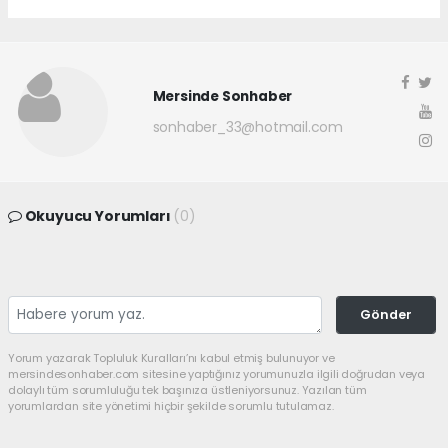
Mersinde Sonhaber
sonhaber_33@hotmail.com
Okuyucu Yorumları
(0)
Gönder
Yorum yazarak Topluluk Kuralları’nı kabul etmiş bulunuyor ve
mersindesonhaber.com sitesine yaptığınız yorumunuzla ilgili doğrudan veya
dolaylı tüm sorumluluğu tek başınıza üstleniyorsunuz. Yazılan tüm
yorumlardan site yönetimi hiçbir şekilde sorumlu tutulamaz.