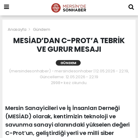
Anasayfa
Gündem
MESİAD’DAN C-PROT’A TEBRİK
VE GURUR MESAJI
GÜNDEM
(mersindesonhaber) - mersindesonhaber | 12.05.2026 - 22:19,
Güncelleme: 12.05.2026 - 22:19
2998+ kez okundu.
Mersin Sanayicileri ve İş İnsanları Derneği
(MESİAD) olarak, kentimizin teknoloji ve
savunma sanayi alanındaki yükselen değeri
C-Prot’un, geliştirdiği yerli ve milli siber