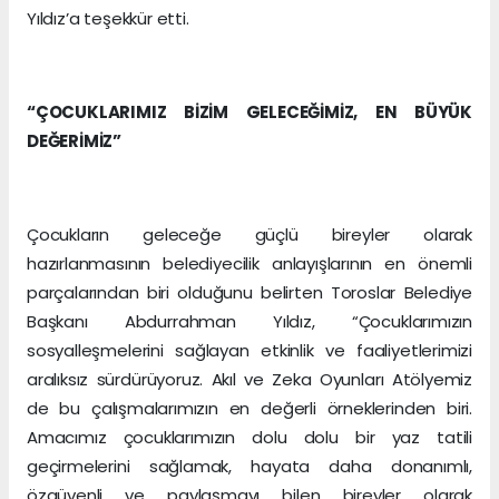
Yıldız’a teşekkür etti.
“ÇOCUKLARIMIZ BİZİM GELECEĞİMİZ, EN BÜYÜK
DEĞERİMİZ”
Çocukların geleceğe güçlü bireyler olarak
hazırlanmasının belediyecilik anlayışlarının en önemli
parçalarından biri olduğunu belirten Toroslar Belediye
Başkanı Abdurrahman Yıldız, “Çocuklarımızın
sosyalleşmelerini sağlayan etkinlik ve faaliyetlerimizi
aralıksız sürdürüyoruz. Akıl ve Zeka Oyunları Atölyemiz
de bu çalışmalarımızın en değerli örneklerinden biri.
Amacımız çocuklarımızın dolu dolu bir yaz tatili
geçirmelerini sağlamak, hayata daha donanımlı,
özgüvenli ve paylaşmayı bilen bireyler olarak