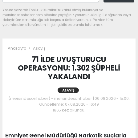
Yorum yazarak Topluluk Kuralları’nı kabul etmiş bulunuyor ve
mersindesonhaber.com sitesine yaptığınız yorumunuzla ilgili doğrudan veya
dolaylı tüm sorumluluğu tek başınıza üstleniyorsunuz. Yazılan tüm
yorumlardan site yönetimi hiçbir şekilde sorumlu tutulamaz.
Anasayfa
Asayiş
71 İLDE UYUŞTURUCU
OPERASYONU: 1.302 ŞÜPHELİ
YAKALANDI
ASAYIŞ
(mersindesonhaber) - mersindesonhaber | 06.08.2026 - 15:00,
Güncelleme: 07.08.2026 - 16:49
1865 kez okundu.
Emniyet Genel Müdürlüğü Narkotik Suçlarla