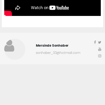
Mersinde Sonhaber
sonhaber_33@hotmail.com
Okuyucu Yorumları
(0)
Gönder
Yorum yazarak Topluluk Kuralları’nı kabul etmiş bulunuyor ve