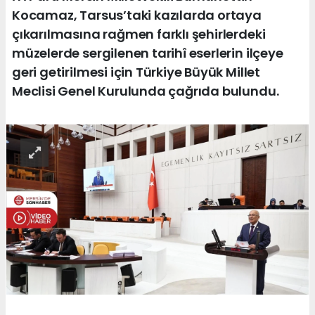
Kocamaz, Tarsus’taki kazılarda ortaya
çıkarılmasına rağmen farklı şehirlerdeki
müzelerde sergilenen tarihî eserlerin ilçeye
geri getirilmesi için Türkiye Büyük Millet
Meclisi Genel Kurulunda çağrıda bulundu.