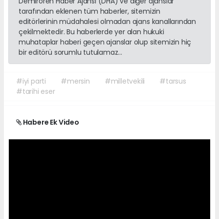
Demirören Haber Ajansı (DHA) ve diğer ajanslar
tarafından eklenen tüm haberler, sitemizin
editörlerinin müdahalesi olmadan ajans kanallarından
çekilmektedir. Bu haberlerde yer alan hukuki
muhataplar haberi geçen ajanslar olup sitemizin hiç
bir editörü sorumlu tutulamaz...
#iyi parti
#mersin
#milletvekili
#tarsus
#tarihi eser
Habere Ek Video