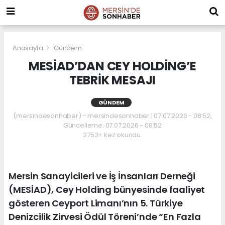
Anasayfa
Gündem
MESİAD’DAN CEY HOLDİNG’E
TEBRİK MESAJI
GÜNDEM
(mersindesonhaber) - mersindesonhaber | 07.07.2026 - 08:52,
Güncelleme: 07.07.2026 - 08:52
2753+ kez okundu.
Mersin Sanayicileri ve İş İnsanları Derneği
(MESİAD), Cey Holding bünyesinde faaliyet
gösteren Ceyport Limanı’nın 5. Türkiye
Denizcilik Zirvesi Ödül Töreni’nde “En Fazla