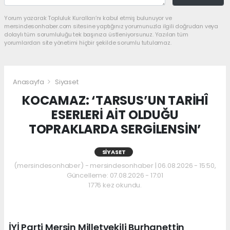
Yorum yazarak Topluluk Kuralları’nı kabul etmiş bulunuyor ve
mersindesonhaber.com sitesine yaptığınız yorumunuzla ilgili doğrudan veya
dolaylı tüm sorumluluğu tek başınıza üstleniyorsunuz. Yazılan tüm
yorumlardan site yönetimi hiçbir şekilde sorumlu tutulamaz.
Anasayfa
Siyaset
KOCAMAZ: ‘TARSUS’UN TARİHÎ
ESERLERİ AİT OLDUĞU
TOPRAKLARDA SERGİLENSİN’
SIYASET
(mersindesonhaber) - mersindesonhaber | 06.08.2026 - 15:50,
Güncelleme: 07.08.2026 - 17:01
1776 kez okundu.
İYİ Parti Mersin Milletvekili Burhanettin