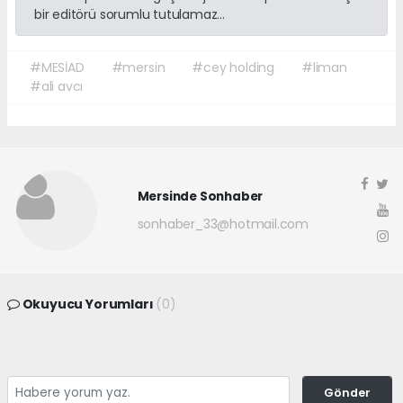
bir editörü sorumlu tutulamaz...
#MESİAD
#mersin
#cey holding
#liman
#ali avcı
Mersinde Sonhaber
sonhaber_33@hotmail.com
Okuyucu Yorumları
(0)
Gönder