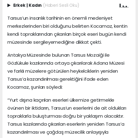
Erkek
|
Kadın
(Haberi Sesli Oku)
Tarsus’un insanlık tarihinin en önemli medeniyet
merkezlerinden biri olduğunu belirten Kocamaz, kentin
kendi topraklarından çıkarılan birçok eseri bugün kendi
müzesinde sergileyemediğine dikkat çekti.
Antakya Müzesinde bulunan Tarsus Mozaiği ile
Gözlükule kazılarında ortaya çıkarılarak Adana Müzesi
ve farklı müzelere götürülen heykelciklerin yeniden
Tarsus’a kazandırılması gerektiğini ifade eden
Kocamaz, şunları söyledi:
“Yurt dışına kaçırılan eserleri ülkemize getirmekle
övünen bir iktidarın, Tarsus’un eserlerini de ait oldukları
topraklarla buluşturması doğru bir yaklaşım olacaktır.
Tarsus kazılarında çıkarılan eserlerin yeniden Tarsus’a
kazandırılması ve çağdaş müzecilik anlayışıyla