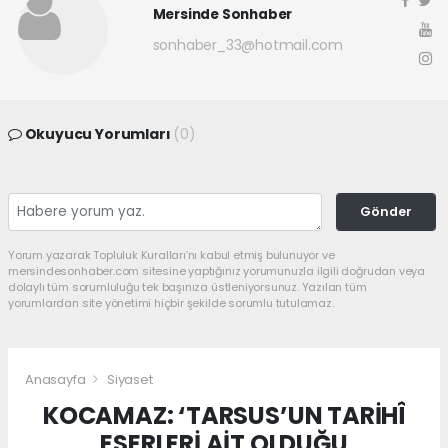
Mersinde Sonhaber
sonhaber_33@hotmail.com
Okuyucu Yorumları
(0)
Gönder
Yorum yazarak Topluluk Kuralları’nı kabul etmiş bulunuyor ve
mersindesonhaber.com sitesine yaptığınız yorumunuzla ilgili doğrudan veya
dolaylı tüm sorumluluğu tek başınıza üstleniyorsunuz. Yazılan tüm
yorumlardan site yönetimi hiçbir şekilde sorumlu tutulamaz.
Anasayfa
Siyaset
KOCAMAZ: ‘TARSUS’UN TARİHÎ
ESERLERİ AİT OLDUĞU