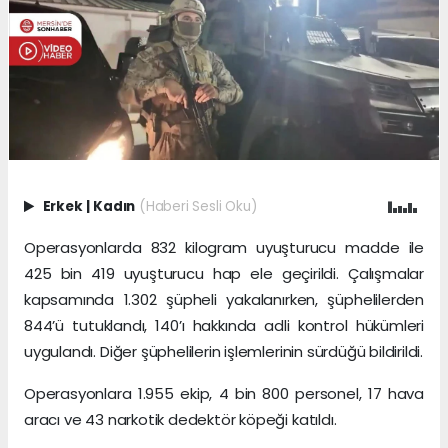
Erkek
|
Kadın
(Haberi Sesli Oku)
Operasyonlarda 832 kilogram uyuşturucu madde ile
425 bin 419 uyuşturucu hap ele geçirildi. Çalışmalar
kapsamında 1.302 şüpheli yakalanırken, şüphelilerden
844’ü tutuklandı, 140’ı hakkında adli kontrol hükümleri
uygulandı. Diğer şüphelilerin işlemlerinin sürdüğü bildirildi.
Operasyonlara 1.955 ekip, 4 bin 800 personel, 17 hava
aracı ve 43 narkotik dedektör köpeği katıldı.