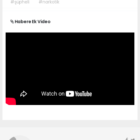
#şüpheli
#narkotik
Habere Ek Video