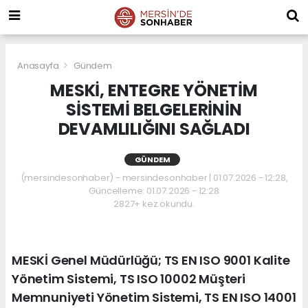
Anasayfa
Gündem
MESKİ, ENTEGRE YÖNETİM
SİSTEMİ BELGELERİNİN
DEVAMLILIĞINI SAĞLADI
GÜNDEM
(mersindesonhaber) - mersindesonhaber | 01.07.2026 - 12:28,
Güncelleme: 01.07.2026 - 12:28
2827+ kez okundu.
MESKİ Genel Müdürlüğü; TS EN ISO 9001 Kalite
Yönetim Sistemi, TS ISO 10002 Müşteri
Memnuniyeti Yönetim Sistemi, TS EN ISO 14001