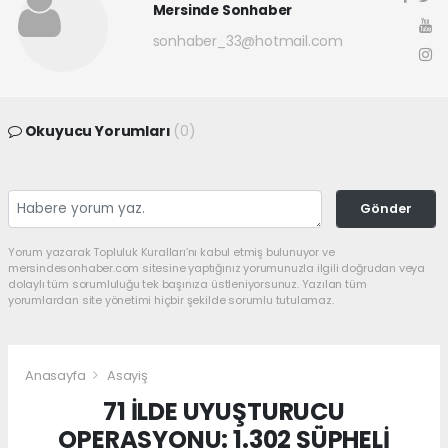
Mersinde Sonhaber
sonhaber_33@hotmail.com
Okuyucu Yorumları
(0)
Gönder
Yorum yazarak Topluluk Kuralları’nı kabul etmiş bulunuyor ve
mersindesonhaber.com sitesine yaptığınız yorumunuzla ilgili doğrudan veya
dolaylı tüm sorumluluğu tek başınıza üstleniyorsunuz. Yazılan tüm
yorumlardan site yönetimi hiçbir şekilde sorumlu tutulamaz.
Anasayfa
Asayiş
71 İLDE UYUŞTURUCU
OPERASYONU: 1.302 ŞÜPHELİ