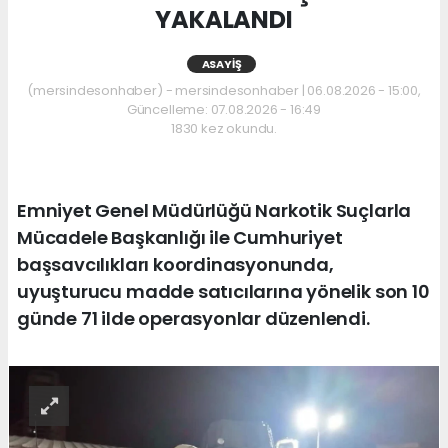
YAKALANDI
ASAYIŞ
(mersindesonhaber) - mersindesonhaber | 06.08.2026 - 15:00,
Güncelleme: 07.08.2026 - 16:49
1830 kez okundu.
Emniyet Genel Müdürlüğü Narkotik Suçlarla
Mücadele Başkanlığı ile Cumhuriyet
başsavcılıkları koordinasyonunda,
uyuşturucu madde satıcılarına yönelik son 10
günde 71 ilde operasyonlar düzenlendi.