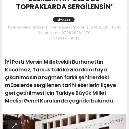
TOPRAKLARDA SERGİLENSİN’
SIYASET
(mersindesonhaber) - mersindesonhaber | 06.08.2026 - 15:50,
Güncelleme: 07.08.2026 - 17:01
1742 kez okundu.
İYİ Parti Mersin Milletvekili Burhanettin
Kocamaz, Tarsus’taki kazılarda ortaya
çıkarılmasına rağmen farklı şehirlerdeki
müzelerde sergilenen tarihî eserlerin ilçeye
geri getirilmesi için Türkiye Büyük Millet
Meclisi Genel Kurulunda çağrıda bulundu.