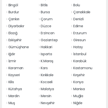
Bingöl
Bitlis
Bolu
Burdur
Bursa
Çanakkale
Çankırı
Çorum
Denizli
Diyarbakır
Düzce
Edirne
Elazığ
Erzincan
Erzurum
Eskişehir
Gaziantep
Giresun
Gümüşhane
Hakkari
Hatay
Iğdır
Isparta
İstanbul
İzmir
K.Maraş
Karabük
Karaman
Kars
Kastamonu
Kayseri
Kırıkkale
Kırşehir
Kilis
Kocaeli
Konya
Kütahya
Malatya
Manisa
Mardin
Mersin
Muğla
Muş
Nevşehir
Niğde