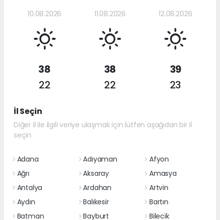
10.08.2026
11.08.2026
12.08.2026
38
38
39
22
22
23
İl Seçin
Diğer il ile ilgili veriye ulaşmak için lütfen aşağıdan bir il
seçin
Adana
Adıyaman
Afyon
Ağrı
Aksaray
Amasya
Antalya
Ardahan
Artvin
Aydın
Balıkesir
Bartın
Batman
Bayburt
Bilecik