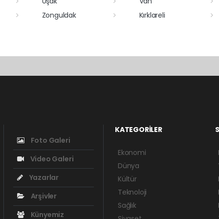
Uşak
Van
Zonguldak
Kırklareli
KATEGORİLER
S
Foto Galeri
Ekonomi
Video Galeri
Dünya
Yazarlar
Kültür
Teknoloji
Arşivler
Sağlık
Künyemiz
Siyaset