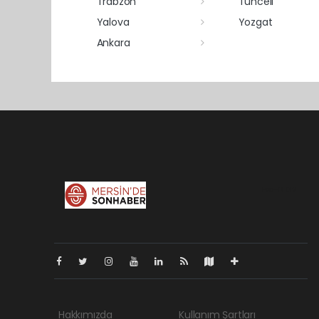
Trabzon
Tunceli
Yalova
Yozgat
Ankara
Pro-0.132
Hakkımızda
Kullanım Şartları