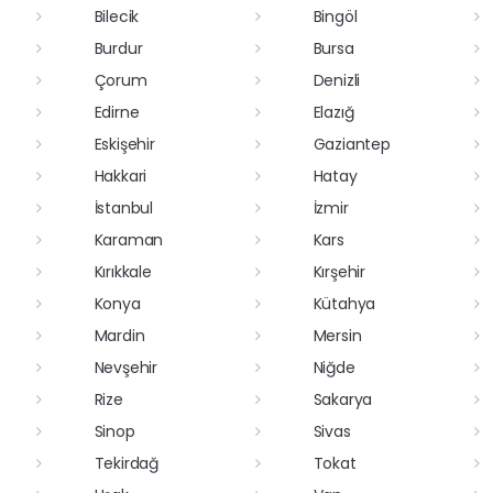
Bilecik
Bingöl
Burdur
Bursa
Çorum
Denizli
Edirne
Elazığ
Eskişehir
Gaziantep
Hakkari
Hatay
İstanbul
İzmir
Karaman
Kars
Kırıkkale
Kırşehir
Konya
Kütahya
Mardin
Mersin
Nevşehir
Niğde
Rize
Sakarya
Sinop
Sivas
Tekirdağ
Tokat