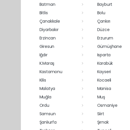
Batman
Bayburt
Bitlis
Bolu
Çanakkale
Çankırı
Diyarbakır
Düzce
Erzincan
Erzurum
Giresun
Gümüşhane
Iğdır
Isparta
K.Maraş
Karabük
Kastamonu
Kayseri
Kilis
Kocaeli
Malatya
Manisa
Muğla
Muş
Ordu
Osmaniye
Samsun
Siirt
Şanlıurfa
Şırnak