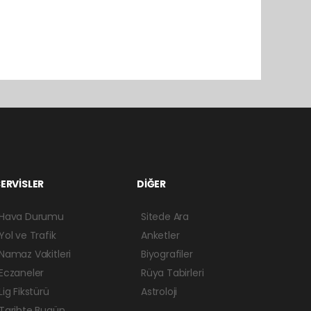
ERVİSLER
DİĞER
Hava Durumu
Sitede Ara
Yol ve Trafik
Anketler
Namaz Vakitleri
Biyografiler
Eczaneler
Rüya Tabirleri
Lig Fikstürü
Astroloji
Tarihte Bugün