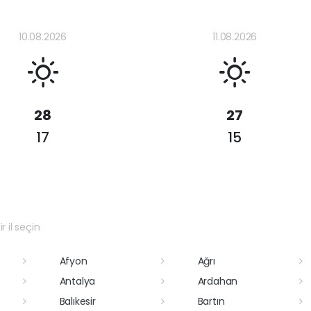
10.08.2026
11.08.2026
28
27
17
15
r il seçin
Afyon
Ağrı
Antalya
Ardahan
Balıkesir
Bartın