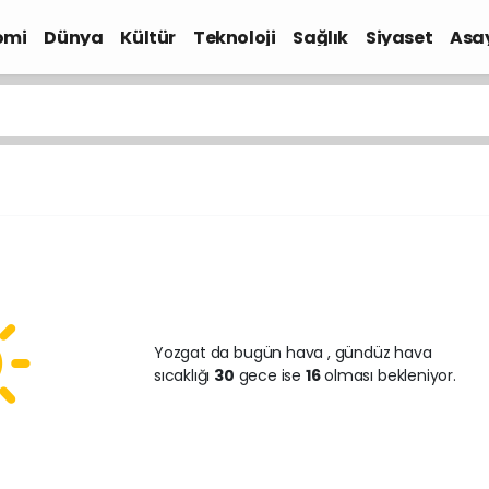
omi
Dünya
Kültür
Teknoloji
Sağlık
Siyaset
Asa
Yozgat da bugün hava
, gündüz hava
sıcaklığı
30
gece ise
16
olması bekleniyor.