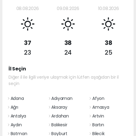
08.08.2026
09.08.2026
10.08.2026
37
38
38
23
24
25
İl Seçin
Diğer il ile ilgili veriye ulaşmak için lütfen aşağıdan bir il
seçin
Adana
Adıyaman
Afyon
Ağrı
Aksaray
Amasya
Antalya
Ardahan
Artvin
Aydın
Balıkesir
Bartın
Batman
Bayburt
Bilecik