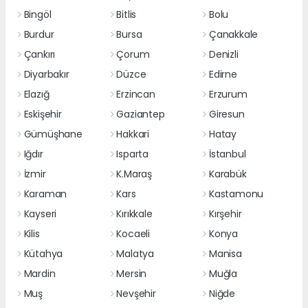
Bingöl
Bitlis
Bolu
Burdur
Bursa
Çanakkale
Çankırı
Çorum
Denizli
Diyarbakır
Düzce
Edirne
Elazığ
Erzincan
Erzurum
Eskişehir
Gaziantep
Giresun
Gümüşhane
Hakkari
Hatay
Iğdır
Isparta
İstanbul
İzmir
K.Maraş
Karabük
Karaman
Kars
Kastamonu
Kayseri
Kırıkkale
Kırşehir
Kilis
Kocaeli
Konya
Kütahya
Malatya
Manisa
Mardin
Mersin
Muğla
Muş
Nevşehir
Niğde