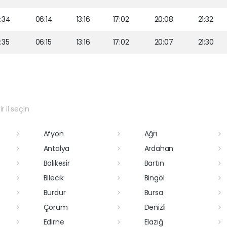
:34
06:14
13:16
17:02
20:08
21:32
:35
06:15
13:16
17:02
20:07
21:30
r il seçin
Afyon
Ağrı
Antalya
Ardahan
Balıkesir
Bartın
Bilecik
Bingöl
Burdur
Bursa
Çorum
Denizli
Edirne
Elazığ