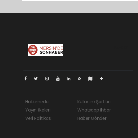
Pro-0.121
Hakkımızda
Kullanım Şartları
Yayın İlkeleri
Whatsapp İhbar
Veri Politikası
Haber Gönder