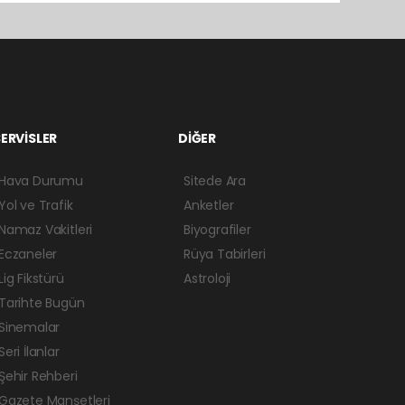
ERVİSLER
DİĞER
Hava Durumu
Sitede Ara
Yol ve Trafik
Anketler
Namaz Vakitleri
Biyografiler
Eczaneler
Rüya Tabirleri
Lig Fikstürü
Astroloji
Tarihte Bugün
Sinemalar
Seri İlanlar
Şehir Rehberi
Gazete Manşetleri