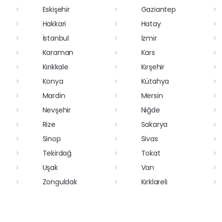
Eskişehir
Gaziantep
Hakkari
Hatay
İstanbul
İzmir
Karaman
Kars
Kırıkkale
Kırşehir
Konya
Kütahya
Mardin
Mersin
Nevşehir
Niğde
Rize
Sakarya
Sinop
Sivas
Tekirdağ
Tokat
Uşak
Van
Zonguldak
Kırklareli