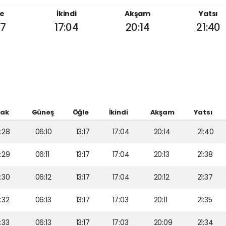
e
İkindi
Akşam
Yatsı
17
17:04
20:14
21:40
sak
Güneş
Öğle
İkindi
Akşam
Yatsı
:28
06:10
13:17
17:04
20:14
21:40
:29
06:11
13:17
17:04
20:13
21:38
:30
06:12
13:17
17:04
20:12
21:37
:32
06:13
13:17
17:03
20:11
21:35
:33
06:13
13:17
17:03
20:09
21:34