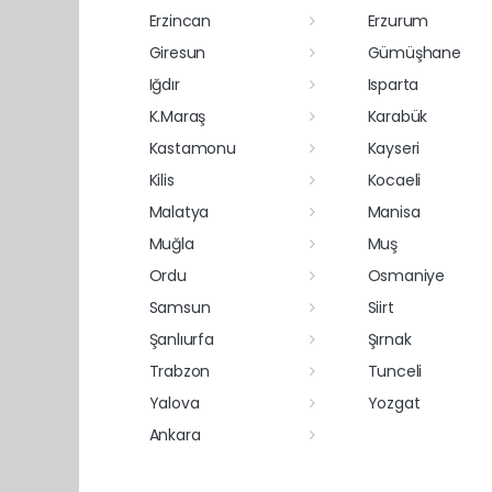
Erzincan
Erzurum
Giresun
Gümüşhane
Iğdır
Isparta
K.Maraş
Karabük
Kastamonu
Kayseri
Kilis
Kocaeli
Malatya
Manisa
Muğla
Muş
Ordu
Osmaniye
Samsun
Siirt
Şanlıurfa
Şırnak
Trabzon
Tunceli
Yalova
Yozgat
Ankara