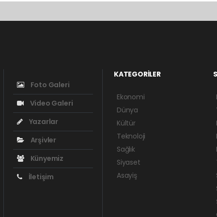
KATEGORİLER
S
Foto Galeri
Ekonomi
Video Galeri
Dünya
Yazarlar
Kültür
Teknoloji
Arşivler
Sağlık
Künyemiz
Siyaset
Asayiş
İletişim