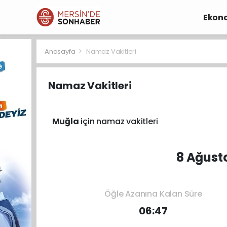
Ekon
Anasayfa
Namaz Vakitleri
Namaz Vakitleri
Muğla
için namaz vakitleri
8 Ağust
Öğle Azanına Kalan Süre
06:47