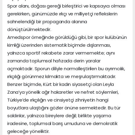
Spor alanı, doğası gereği birleştirici ve kapsayıcı olması
gerekirken, günümüzde ırkçı ve milliyetçi reflekslerin
sahnelendiği bir propaganda alanına
dönüştürülmektedir.
Amedspor örneğinde görüldüğü gibi, bir spor kulübünün
kimliği üzerinden sistematik biçimde dışlanması,
yalnızca sportif rekabete zarar vermemekte; aynı
zamanda toplumsal hafızada derin yaralar
açmaktadır. Sporun diliyle normalleştirilen bu ayrımcılık,
ırkçılığı görünmez kılmakta ve meşrulaştırmaktadır.
Benzer biçimde, Kürt bir kadın siyasetçi olan Leyla
Zana’ya yönelik ağır hakaretler ve nefret söylemleri,
Türkiye’de ırkçılığın ve cinsiyetçi zihniyetin hangi
boyutlara ulaştığını gözler önüne sermektedir. Bu tür
saldırılar, yalnızca bireylere değil; birlikte yaşama
iradesine, toplumsal barış umuduna ve demokratik
geleceğe yöneliktir.