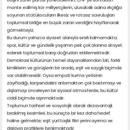
monte edilmiş kör milliyetçilerin, ulusalcılık adına ırkçılığa
soyunan statükocuların ilkesiz ve rotasız savruluşları
toplumsal birliğe en büyük zararı verdiğini hayıflanarak
görmekteyiz.
Bu durum yalnızca siyaset alanıyla sınırlı kalmamakta;
spor, kültür ve gündelik yaşamın pek çok alanına sirayet
ederek toplumsal barışı doğrudan etkilemektedir.
Demokrasi kültürünün temel dayanaklarından biri, farklı
kimliklerin ve görüşlerin bir arada, eşit ve saygılı biçimde
var olabilmesidir. Oysa empati kurma yetisinin
zayıfladığı, karşısındakini anlamaktan çok bastırmayı ve
dışlamayı önceleyen bir siyasal atmosferde, bu kültür
ciddi biçimde aşınmaktadır.
Toplumun tarihsel ve sosyolojik olarak dezavantajlı
bırakılmış kesimleri, bu süreçte bir kez daha hedef
haline gelmekte; eşit yurttaşlık fikri yerini ayrımcı ve
dışlayıcı pratiklere bırakmaktadır.