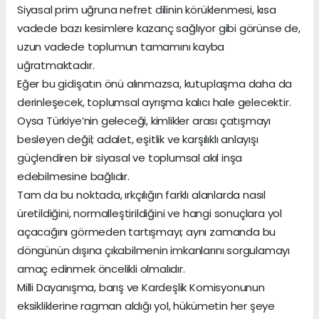
Siyasal prim uğruna nefret dilinin körüklenmesi, kısa
vadede bazı kesimlere kazanç sağlıyor gibi görünse de,
uzun vadede toplumun tamamını kayba
uğratmaktadır.
Eğer bu gidişatın önü alınmazsa, kutuplaşma daha da
derinleşecek, toplumsal ayrışma kalıcı hale gelecektir.
Oysa Türkiye’nin geleceği, kimlikler arası çatışmayı
besleyen değil; adalet, eşitlik ve karşılıklı anlayışı
güçlendiren bir siyasal ve toplumsal akıl inşa
edebilmesine bağlıdır.
Tam da bu noktada, ırkçılığın farklı alanlarda nasıl
üretildiğini, normalleştirildiğini ve hangi sonuçlara yol
açacağını görmeden tartışmayı; aynı zamanda bu
döngünün dışına çıkabilmenin imkanlarını sorgulamayı
amaç edinmek öncelikli olmalıdır.
Milli Dayanışma, barış ve Kardeşlik Komisyonunun
eksikliklerine ragman aldığı yol, hükümetin her şeye