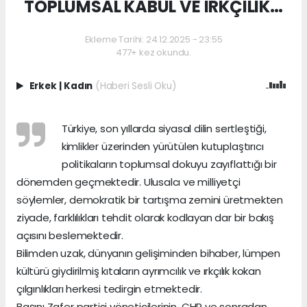
TOPLUMSAL KABUL VE IRKÇILIK…
Ekleme Tarihi: 24.12.2025 - 23:55
477+ kez okundu.
Erkek
|
Kadın
(Haberi Sesli Oku)
Türkiye, son yıllarda siyasal dilin sertleştiği,
kimlikler üzerinden yürütülen kutuplaştırıcı
politikaların toplumsal dokuyu zayıflattığı bir
dönemden geçmektedir. Ulusalcı ve milliyetçi
söylemler, demokratik bir tartışma zemini üretmekten
ziyade, farklılıkları tehdit olarak kodlayan dar bir bakış
açısını beslemektedir.
Bilimden uzak, dünyanın gelişiminden bihaber, lümpen
kültürü giydirilmiş kıtaların ayrımcılık ve ırkçılık kokan
çılgınlıkları herkesi tedirgin etmektedir.
Başını Zafer partisi yöneticilerinin, CHP ye sonradan