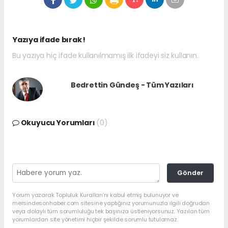
Yazıya ifade bırak !
Bu yazıya hiç ifade kullanılmamış ilk ifadeyi siz kullanın.
Bedrettin Gündeş - Tüm Yazıları
Okuyucu Yorumları
(0)
Gönder
Yorum yazarak Topluluk Kuralları’nı kabul etmiş bulunuyor ve
mersindesonhaber.com sitesine yaptığınız yorumunuzla ilgili doğrudan
veya dolaylı tüm sorumluluğu tek başınıza üstleniyorsunuz. Yazılan tüm
yorumlardan site yönetimi hiçbir şekilde sorumlu tutulamaz.