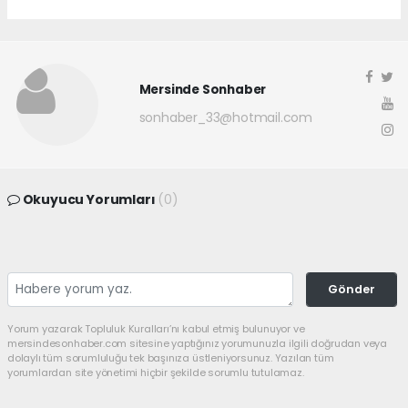
Mersinde Sonhaber
sonhaber_33@hotmail.com
Okuyucu Yorumları
(0)
Gönder
Yorum yazarak Topluluk Kuralları’nı kabul etmiş bulunuyor ve
mersindesonhaber.com sitesine yaptığınız yorumunuzla ilgili doğrudan veya
dolaylı tüm sorumluluğu tek başınıza üstleniyorsunuz. Yazılan tüm
yorumlardan site yönetimi hiçbir şekilde sorumlu tutulamaz.