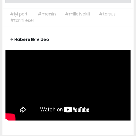
#iyi parti
#mersin
#milletvekili
#tarsus
#tarihi eser
Habere Ek Video