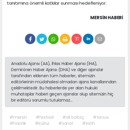
tanıtımına önemli katkılar sunması hedefleniyor.
MERSIN HABERİ
Anadolu Ajansı (AA), İhlas Haber Ajansı (İHA),
Demirören Haber Ajansı (DHA) ve diğer ajanslar
tarafından eklenen tüm haberler, sitemizin
editörlerinin müdahalesi olmadan ajans kanallarından
çekilmektedir. Bu haberlerde yer alan hukuki
muhataplar haberi geçen ajanslar olup sitemizin hiç
bir editörü sorumlu tutulamaz...
#mersin
#festival
#ali boltaç
#tarsus
#hazırlık
#kültür
#sanat
#tarih