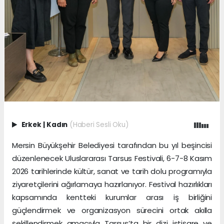
Erkek
|
Kadın
(Haberi Sesli Oku)
Mersin Büyükşehir Belediyesi tarafından bu yıl beşincisi
düzenlenecek Uluslararası Tarsus Festivali, 6-7-8 Kasım
2026 tarihlerinde kültür, sanat ve tarih dolu programıyla
ziyaretçilerini ağırlamaya hazırlanıyor. Festival hazırlıkları
kapsamında kentteki kurumlar arası iş birliğini
güçlendirmek ve organizasyon sürecini ortak akılla
şekillendirmek amacıyla Tarsus’ta bir dizi istişare ve