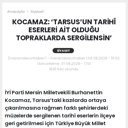
Anasayfa
Siyaset
KOCAMAZ: ‘TARSUS’UN TARİHÎ
ESERLERİ AİT OLDUĞU
TOPRAKLARDA SERGİLENSİN’
SIYASET
(mersindesonhaber) - mersindesonhaber | 06.08.2026 - 15:50,
Güncelleme: 07.08.2026 - 17:01
1825 kez okundu.
İYİ Parti Mersin Milletvekili Burhanettin
Kocamaz, Tarsus’taki kazılarda ortaya
çıkarılmasına rağmen farklı şehirlerdeki
müzelerde sergilenen tarihî eserlerin ilçeye
geri getirilmesi için Türkiye Büyük Millet