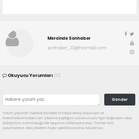
Mersinde Sonhaber
sonhaber_33@hotmail.com
Okuyucu Yorumları
(0)
Gönder
Yorum yazarak Topluluk Kuralları’nı kabul etmiş bulunuyor ve
mersindesonhaber.com sitesine yaptığınız yorumunuzla ilgili doğrudan veya
dolaylı tüm sorumluluğu tek başınıza üstleniyorsunuz. Yazılan tüm
yorumlardan site yönetimi hiçbir şekilde sorumlu tutulamaz.