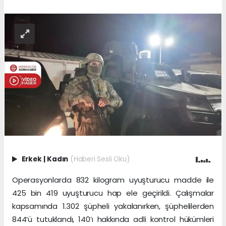
Erkek
|
Kadın
(Haberi Sesli Oku)
Operasyonlarda 832 kilogram uyuşturucu madde ile
425 bin 419 uyuşturucu hap ele geçirildi. Çalışmalar
kapsamında 1.302 şüpheli yakalanırken, şüphelilerden
844’ü tutuklandı, 140’ı hakkında adli kontrol hükümleri