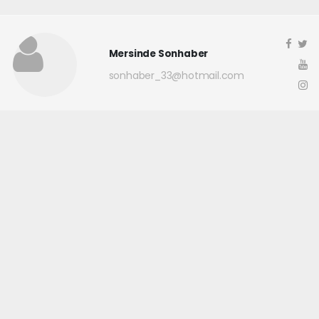
Mersinde Sonhaber
sonhaber_33@hotmail.com
Okuyucu Yorumları
(0)
Gönder
Yorum yazarak Topluluk Kuralları’nı kabul etmiş bulunuyor ve
mersindesonhaber.com sitesine yaptığınız yorumunuzla ilgili doğrudan veya
dolaylı tüm sorumluluğu tek başınıza üstleniyorsunuz. Yazılan tüm
yorumlardan site yönetimi hiçbir şekilde sorumlu tutulamaz.