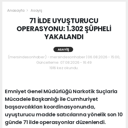
Anasayfa
Asayiş
71 İLDE UYUŞTURUCU
OPERASYONU: 1.302 ŞÜPHELİ
YAKALANDI
ASAYIŞ
(mersindesonhaber) - mersindesonhaber | 06.08.2026 - 15:00,
Güncelleme: 07.08.2026 - 16:49
1916 kez okundu.
Emniyet Genel Müdürlüğü Narkotik Suçlarla
Mücadele Başkanlığı ile Cumhuriyet
başsavcılıkları koordinasyonunda,
uyuşturucu madde satıcılarına yönelik son 10
günde 71 ilde operasyonlar düzenlendi.