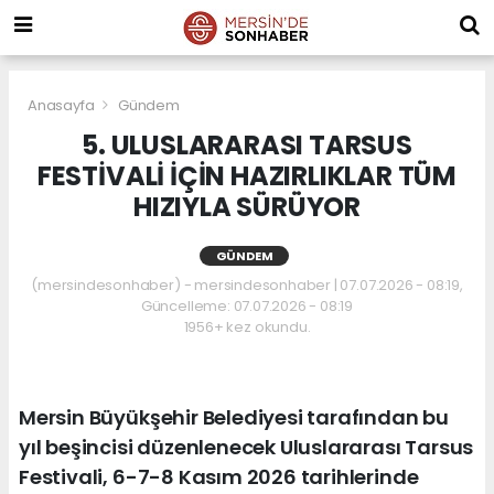
Anasayfa
Gündem
5. ULUSLARARASI TARSUS
FESTİVALİ İÇİN HAZIRLIKLAR TÜM
HIZIYLA SÜRÜYOR
GÜNDEM
(mersindesonhaber) - mersindesonhaber | 07.07.2026 - 08:19,
Güncelleme: 07.07.2026 - 08:19
1956+ kez okundu.
Mersin Büyükşehir Belediyesi tarafından bu
yıl beşincisi düzenlenecek Uluslararası Tarsus
Festivali, 6-7-8 Kasım 2026 tarihlerinde