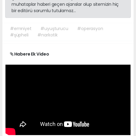
muhataplar haberi geçen ajanslar olup sitemizin hiç
bir editörü sorumlu tutulamaz...
#emniyet
#uyuşturucu
#operasyon
#şüpheli
#narkotik
Habere Ek Video