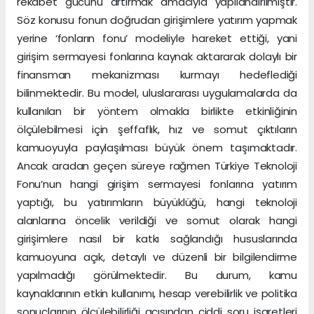
rekabet gücünü artırmak amacıyla yapılandırılmıştır.
Söz konusu fonun doğrudan girişimlere yatırım yapmak
yerine ‘fonların fonu’ modeliyle hareket ettiği, yani
girişim sermayesi fonlarına kaynak aktararak dolaylı bir
finansman mekanizması kurmayı hedeflediği
bilinmektedir. Bu model, uluslararası uygulamalarda da
kullanılan bir yöntem olmakla birlikte etkinliğinin
ölçülebilmesi için şeffaflık, hız ve somut çıktıların
kamuoyuyla paylaşılması büyük önem taşımaktadır.
Ancak aradan geçen süreye rağmen Türkiye Teknoloji
Fonu’nun hangi girişim sermayesi fonlarına yatırım
yaptığı, bu yatırımların büyüklüğü, hangi teknoloji
alanlarına öncelik verildiği ve somut olarak hangi
girişimlere nasıl bir katkı sağlandığı hususlarında
kamuoyuna açık, detaylı ve düzenli bir bilgilendirme
yapılmadığı görülmektedir. Bu durum, kamu
kaynaklarının etkin kullanımı, hesap verebilirlik ve politika
sonuçlarının ölçülebilirliği açısından ciddi soru işaretleri