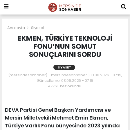
Anasayfa
Siyaset
EKMEN, TÜRKİYE TEKNOLOJİ
FONU’NUN SOMUT
SONUÇLARINI SORDU
SIYASET
(mersindesonhaber) - mersindesonhaber | 03.06.2026 - 07:15,
Güncelleme: 03.06.2026 - 07:15
4776+ kez okundu.
DEVA Partisi Genel Başkan Yardımcısı ve
Mersin Milletvekili Mehmet Emin Ekmen,
Türkiye Varlık Fonu bünyesinde 2023 yılında