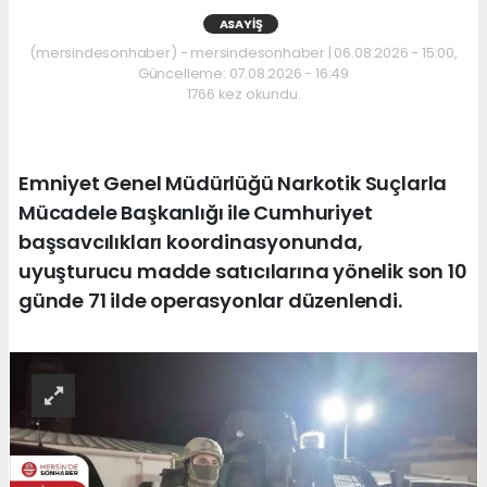
ASAYIŞ
(mersindesonhaber) - mersindesonhaber | 06.08.2026 - 15:00,
Güncelleme: 07.08.2026 - 16:49
1766 kez okundu.
Emniyet Genel Müdürlüğü Narkotik Suçlarla
Mücadele Başkanlığı ile Cumhuriyet
başsavcılıkları koordinasyonunda,
uyuşturucu madde satıcılarına yönelik son 10
günde 71 ilde operasyonlar düzenlendi.