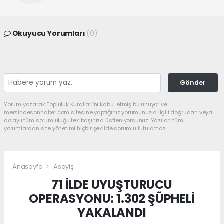
Okuyucu Yorumları
(0)
Gönder
Yorum yazarak Topluluk Kuralları’nı kabul etmiş bulunuyor ve
mersindesonhaber.com sitesine yaptığınız yorumunuzla ilgili doğrudan veya
dolaylı tüm sorumluluğu tek başınıza üstleniyorsunuz. Yazılan tüm
yorumlardan site yönetimi hiçbir şekilde sorumlu tutulamaz.
Anasayfa
Asayiş
71 İLDE UYUŞTURUCU
OPERASYONU: 1.302 ŞÜPHELİ
YAKALANDI