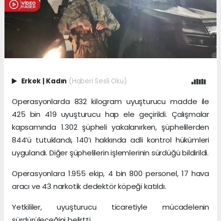
Erkek
|
Kadın
(Haberi Sesli Oku)
Operasyonlarda 832 kilogram uyuşturucu madde ile
425 bin 419 uyuşturucu hap ele geçirildi. Çalışmalar
kapsamında 1.302 şüpheli yakalanırken, şüphelilerden
844’ü tutuklandı, 140’ı hakkında adli kontrol hükümleri
uygulandı. Diğer şüphelilerin işlemlerinin sürdüğü bildirildi.
Operasyonlara 1.955 ekip, 4 bin 800 personel, 17 hava
aracı ve 43 narkotik dedektör köpeği katıldı.
Yetkililer, uyuşturucu ticaretiyle mücadelenin
sürdürüleceğini belirtti.