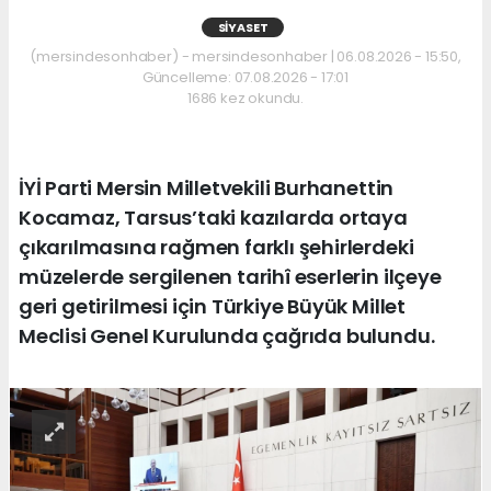
SIYASET
(mersindesonhaber) - mersindesonhaber | 06.08.2026 - 15:50,
Güncelleme: 07.08.2026 - 17:01
1686 kez okundu.
İYİ Parti Mersin Milletvekili Burhanettin
Kocamaz, Tarsus’taki kazılarda ortaya
çıkarılmasına rağmen farklı şehirlerdeki
müzelerde sergilenen tarihî eserlerin ilçeye
geri getirilmesi için Türkiye Büyük Millet
Meclisi Genel Kurulunda çağrıda bulundu.