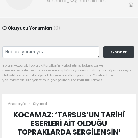
sonhaber_33@hotmail.com
Okuyucu Yorumları
(0)
Gönder
Yorum yazarak Topluluk Kuralları’nı kabul etmiş bulunuyor ve
mersindesonhaber.com sitesine yaptığınız yorumunuzla ilgili doğrudan veya
dolaylı tüm sorumluluğu tek başınıza üstleniyorsunuz. Yazılan tüm
yorumlardan site yönetimi hiçbir şekilde sorumlu tutulamaz.
Anasayfa
Siyaset
KOCAMAZ: ‘TARSUS’UN TARİHÎ
ESERLERİ AİT OLDUĞU
TOPRAKLARDA SERGİLENSİN’