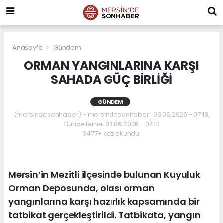
Anasayfa
Gündem
ORMAN YANGINLARINA KARŞI
SAHADA GÜÇ BİRLİĞİ
GÜNDEM
(mersindesonhaber) - mersindesonhaber | 03.06.2026 - 07:13,
Güncelleme: 03.06.2026 - 07:13
3477+ kez okundu.
Mersin’in Mezitli ilçesinde bulunan Kuyuluk
Orman Deposunda, olası orman
yangınlarına karşı hazırlık kapsamında bir
tatbikat gerçekleştirildi. Tatbikata, yangın