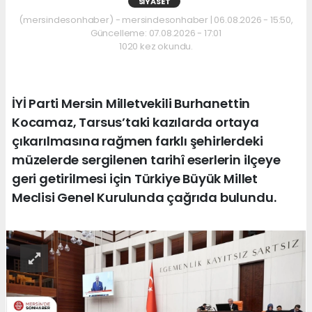
SIYASET
(mersindesonhaber) - mersindesonhaber | 06.08.2026 - 15:50,
Güncelleme: 07.08.2026 - 17:01
1020 kez okundu.
İYİ Parti Mersin Milletvekili Burhanettin
Kocamaz, Tarsus’taki kazılarda ortaya
çıkarılmasına rağmen farklı şehirlerdeki
müzelerde sergilenen tarihî eserlerin ilçeye
geri getirilmesi için Türkiye Büyük Millet
Meclisi Genel Kurulunda çağrıda bulundu.