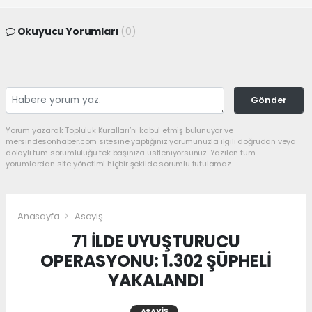
Okuyucu Yorumları
(0)
Gönder
Yorum yazarak Topluluk Kuralları’nı kabul etmiş bulunuyor ve
mersindesonhaber.com sitesine yaptığınız yorumunuzla ilgili doğrudan veya
dolaylı tüm sorumluluğu tek başınıza üstleniyorsunuz. Yazılan tüm
yorumlardan site yönetimi hiçbir şekilde sorumlu tutulamaz.
Anasayfa
Asayiş
71 İLDE UYUŞTURUCU
OPERASYONU: 1.302 ŞÜPHELİ
YAKALANDI
ASAYIŞ