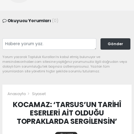
Okuyucu Yorumları
(0)
Gönder
Yorum yazarak Topluluk Kuralları’nı kabul etmiş bulunuyor ve
mersindesonhaber.com sitesine yaptığınız yorumunuzla ilgili doğrudan veya
dolaylı tüm sorumluluğu tek başınıza üstleniyorsunuz. Yazılan tüm
yorumlardan site yönetimi hiçbir şekilde sorumlu tutulamaz.
Anasayfa
Siyaset
KOCAMAZ: ‘TARSUS’UN TARİHÎ
ESERLERİ AİT OLDUĞU
TOPRAKLARDA SERGİLENSİN’