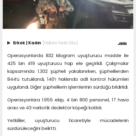
Erkek
|
Kadın
(Haberi Sesli Oku)
Operasyonlarda 832 kilogram uyuşturucu madde ile
425 bin 419 uyuşturucu hap ele geçirildi. Çalışmalar
kapsamında 1.302 şüpheli yakalanırken, şüphelilerden
844’ü tutuklandı, 140’ı hakkında adli kontrol hükümleri
uygulandı. Diğer şüphelilerin işlemlerinin sürdüğü bildirildi.
Operasyonlara 1.955 ekip, 4 bin 800 personel, 17 hava
aracı ve 43 narkotik dedektör köpeği katıldı.
Yetkililer, uyuşturucu ticaretiyle mücadelenin
sürdürüleceğini belirtti.