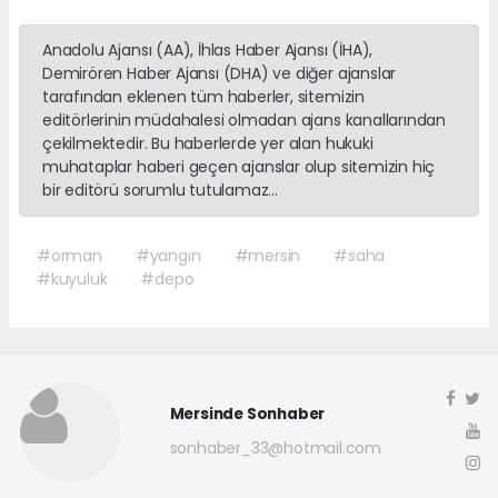
Anadolu Ajansı (AA), İhlas Haber Ajansı (İHA),
Demirören Haber Ajansı (DHA) ve diğer ajanslar
tarafından eklenen tüm haberler, sitemizin
editörlerinin müdahalesi olmadan ajans kanallarından
çekilmektedir. Bu haberlerde yer alan hukuki
muhataplar haberi geçen ajanslar olup sitemizin hiç
bir editörü sorumlu tutulamaz...
#orman
#yangın
#mersin
#saha
#kuyuluk
#depo
Mersinde Sonhaber
sonhaber_33@hotmail.com