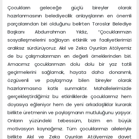
Çocukların geleceğe güçlü bireyler olarak
hazırlanmasının belediyecilik anlayışlarının en önemli
parçalarından biri olduğunu belirten Toroslar Belediye
Başkanı Abdurrahman Yıldız, “Çocuklarımızın
sosyalleşmelerini sağlayan etkinlik ve faaliyetlerimizi
aralıksız sürdürüyoruz. Akıl ve Zeka Oyunları Atölyemiz
de bu çalışmalarımızın en değerli örneklerinden biri.
Amacımız çocuklarımızın dolu dolu bir yaz tatili
geçirmelerini sağlamak, hayata daha donanımlı,
özgüvenli ve paylaşmayı bilen bireyler olarak
hazırlanmasına katkı sunmaktır. Mahallelerimizde
gerçekleştirdiğimiz bu etkinliklerde çocuklarımız hem
doyasıya eğleniyor hem de yeni arkadaşlıklar kurarak
birlikte üretmenin ve paylaşmanın mutluluğunu yaşıyor.
Onların yüzündeki tebessüm, bizim en büyük
motivasyon kaynağımız. Tüm çocuklarımızı aileleriyle
birlikte Akıl ve Zeka Oyunları Atölyemize davet