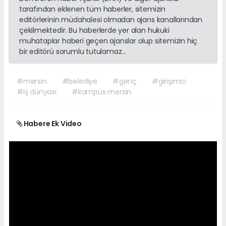
tarafından eklenen tüm haberler, sitemizin
editörlerinin müdahalesi olmadan ajans kanallarından
çekilmektedir. Bu haberlerde yer alan hukuki
muhataplar haberi geçen ajanslar olup sitemizin hiç
bir editörü sorumlu tutulamaz...
#mersin
#belediye
#genç
#girişimci
#iş dünyası
#kampüs mersin
Habere Ek Video