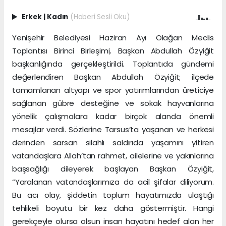
Erkek
|
Kadın
(Haberi Sesli Oku)
Yenişehir Belediyesi Haziran Ayı Olağan Meclis
Toplantısı Birinci Birleşimi, Başkan Abdullah Özyiğit
başkanlığında gerçekleştirildi. Toplantıda gündemi
değerlendiren Başkan Abdullah Özyiğit; ilçede
tamamlanan altyapı ve spor yatırımlarından üreticiye
sağlanan gübre desteğine ve sokak hayvanlarına
yönelik çalışmalara kadar birçok alanda önemli
mesajlar verdi. Sözlerine Tarsus’ta yaşanan ve herkesi
derinden sarsan silahlı saldırıda yaşamını yitiren
vatandaşlara Allah’tan rahmet, ailelerine ve yakınlarına
başsağlığı dileyerek başlayan Başkan Özyiğit,
“Yaralanan vatandaşlarımıza da acil şifalar diliyorum.
Bu acı olay, şiddetin toplum hayatımızda ulaştığı
tehlikeli boyutu bir kez daha göstermiştir. Hangi
gerekçeyle olursa olsun insan hayatını hedef alan her