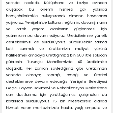
yerinde inceledik. Kütüphane ve taziye evinden
oluşacak bu önemli hizmeti çok yakında
hemşehrilerimizle buluşturacak olmanın heyecanını
yaşıyoruz. Yenişehir’de kültürün, eğitimin, dayanışmanın
ve ortak yaşam alanlarının güçlenmesi için
yatırımlarımıza devam ediyoruz. Üreticilerimize yönelik
desteklerimizi de sürdürüyoruz. Sürdürülebilir tarıma
katkı sunmak ve üreticimizin maliyet yükünü
hafifletmek amacıyla ürettiğimiz 2 bin 500 litre solucan
gübresini Turunçlu Mahallemizde 40 üreticimize
ulaştırdık. Her zaman söylediğimiz gibi, üreticimizin
yanında olmaya; toprağı, emeği ve üretimi
desteklemeye devam edeceğiz. Yenişehir Belediyesi
Geçici Hayvan Bakımevi ve Rehabilitasyon Merkezi’nde
can dostlarımız için yürüttüğümüz çalışmaları da
kararlılıkla sürdürüyoruz. 15 bin metrekarelik alanda
hizmet veren merkezimizde hasta, yaşlı, ampute ve