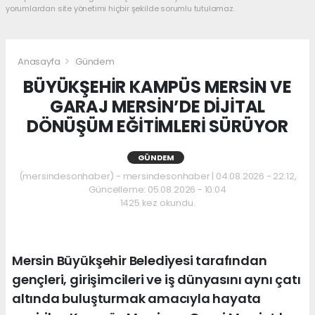
yorumlardan site yönetimi hiçbir şekilde sorumlu tutulamaz.
Anasayfa
Gündem
BÜYÜKŞEHİR KAMPÜS MERSİN VE
GARAJ MERSİN’DE DİJİTAL
DÖNÜŞÜM EĞİTİMLERİ SÜRÜYOR
GÜNDEM
(mersindesonhaber) - mersindesonhaber | 04.08.2026 - 22:12,
Güncelleme: 05.08.2026 - 10:04
1425 kez okundu.
Mersin Büyükşehir Belediyesi tarafından
gençleri, girişimcileri ve iş dünyasını aynı çatı
altında buluşturmak amacıyla hayata