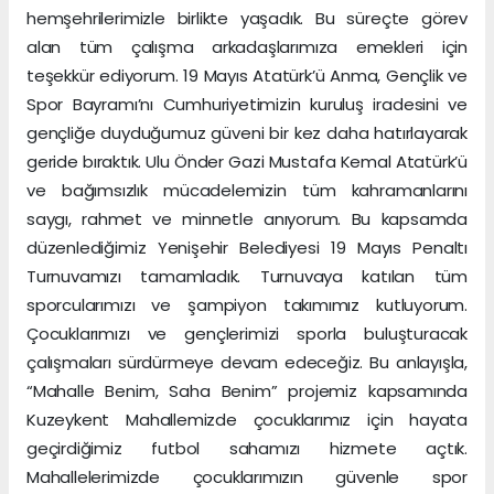
hemşehrilerimizle birlikte yaşadık. Bu süreçte görev
alan tüm çalışma arkadaşlarımıza emekleri için
teşekkür ediyorum. 19 Mayıs Atatürk’ü Anma, Gençlik ve
Spor Bayramı’nı Cumhuriyetimizin kuruluş iradesini ve
gençliğe duyduğumuz güveni bir kez daha hatırlayarak
geride bıraktık. Ulu Önder Gazi Mustafa Kemal Atatürk’ü
ve bağımsızlık mücadelemizin tüm kahramanlarını
saygı, rahmet ve minnetle anıyorum. Bu kapsamda
düzenlediğimiz Yenişehir Belediyesi 19 Mayıs Penaltı
Turnuvamızı tamamladık. Turnuvaya katılan tüm
sporcularımızı ve şampiyon takımımız kutluyorum.
Çocuklarımızı ve gençlerimizi sporla buluşturacak
çalışmaları sürdürmeye devam edeceğiz. Bu anlayışla,
“Mahalle Benim, Saha Benim” projemiz kapsamında
Kuzeykent Mahallemizde çocuklarımız için hayata
geçirdiğimiz futbol sahamızı hizmete açtık.
Mahallelerimizde çocuklarımızın güvenle spor