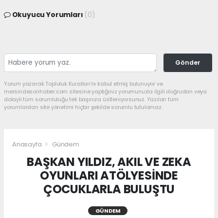
Okuyucu Yorumları
(0)
Gönder
Yorum yazarak Topluluk Kuralları’nı kabul etmiş bulunuyor ve
mersindesonhaber.com sitesine yaptığınız yorumunuzla ilgili doğrudan veya
dolaylı tüm sorumluluğu tek başınıza üstleniyorsunuz. Yazılan tüm
yorumlardan site yönetimi hiçbir şekilde sorumlu tutulamaz.
Anasayfa
Gündem
BAŞKAN YILDIZ, AKIL VE ZEKA
OYUNLARI ATÖLYESİNDE
ÇOCUKLARLA BULUŞTU
GÜNDEM