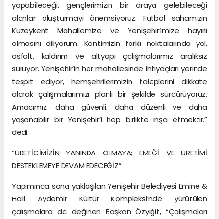
yapabileceği, gençlerimizin bir araya gelebileceği
alanlar oluşturmayı önemsiyoruz. Futbol sahamızın
Kuzeykent Mahallemize ve Yenişehir’imize hayırlı
olmasını diliyorum. Kentimizin farklı noktalarında yol,
asfalt, kaldırım ve altyapı çalışmalarımız aralıksız
sürüyor. Yenişehir’in her mahallesinde ihtiyaçları yerinde
tespit ediyor, hemşehrilerimizin taleplerini dikkate
alarak çalışmalarımızı planlı bir şekilde sürdürüyoruz.
Amacımız; daha güvenli, daha düzenli ve daha
yaşanabilir bir Yenişehir’i hep birlikte inşa etmektir.”
dedi.
“ÜRETİCİMİZİN YANINDA OLMAYA; EMEĞİ VE ÜRETİMİ
DESTEKLEMEYE DEVAM EDECEĞİZ”
Yapımında sona yaklaşılan Yenişehir Belediyesi Emine &
Halil Aydemir Kültür Kompleksi’nde yürütülen
çalışmalara da değinen Başkan Özyiğit, “Çalışmaları