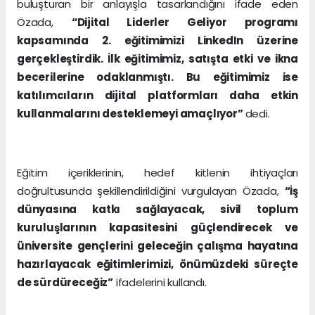
buluşturan bir anlayışla tasarlandığını ifade eden
Özada,
“Dijital Liderler Geliyor programı
kapsamında 2. eğitimimizi LinkedIn üzerine
gerçekleştirdik. İlk eğitimimiz, satışta etki ve ikna
becerilerine odaklanmıştı. Bu eğitimimiz ise
katılımcıların dijital platformları daha etkin
kullanmalarını desteklemeyi amaçlıyor”
dedi.
Eğitim içeriklerinin, hedef kitlenin ihtiyaçları
doğrultusunda şekillendirildiğini vurgulayan Özada,
“İş
dünyasına katkı sağlayacak, sivil toplum
kuruluşlarının kapasitesini güçlendirecek ve
üniversite gençlerini geleceğin çalışma hayatına
hazırlayacak eğitimlerimizi, önümüzdeki süreçte
de sürdüreceğiz”
ifadelerini kullandı.