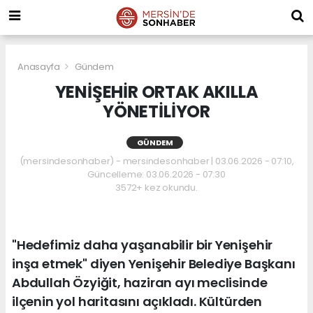
Anasayfa
Gündem
YENİŞEHİR ORTAK AKILLA
YÖNETİLİYOR
GÜNDEM
(mersindesonhaber) - mersindesonhaber | 03.06.2026 - 07:10,
Güncelleme: 03.06.2026 - 07:30
3572+ kez okundu.
"Hedefimiz daha yaşanabilir bir Yenişehir
inşa etmek" diyen Yenişehir Belediye Başkanı
Abdullah Özyiğit, haziran ayı meclisinde
ilçenin yol haritasını açıkladı. Kültürden