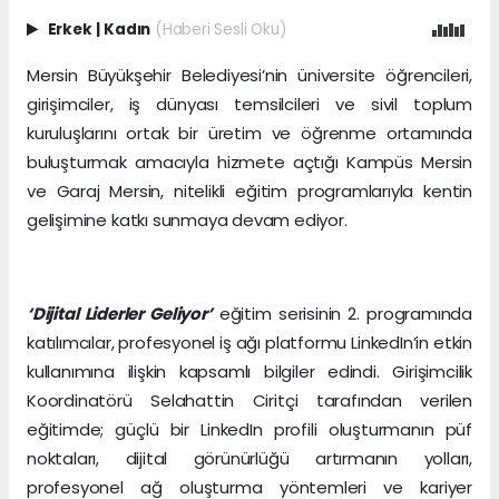
Erkek
|
Kadın
(Haberi Sesli Oku)
Mersin Büyükşehir Belediyesi’nin üniversite öğrencileri,
girişimciler, iş dünyası temsilcileri ve sivil toplum
kuruluşlarını ortak bir üretim ve öğrenme ortamında
buluşturmak amacıyla hizmete açtığı Kampüs Mersin
ve Garaj Mersin, nitelikli eğitim programlarıyla kentin
gelişimine katkı sunmaya devam ediyor.
‘Dijital Liderler Geliyor’
eğitim serisinin 2. programında
katılımcılar, profesyonel iş ağı platformu LinkedIn’in etkin
kullanımına ilişkin kapsamlı bilgiler edindi. Girişimcilik
Koordinatörü Selahattin Ciritçi tarafından verilen
eğitimde; güçlü bir LinkedIn profili oluşturmanın püf
noktaları, dijital görünürlüğü artırmanın yolları,
profesyonel ağ oluşturma yöntemleri ve kariyer