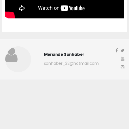
Mersinde Sonhaber
sonhaber_33@hotmail.com
Okuyucu Yorumları
(0)
Gönder
Yorum yazarak Topluluk Kuralları’nı kabul etmiş bulunuyor ve
mersindesonhaber.com sitesine yaptığınız yorumunuzla ilgili doğrudan veya