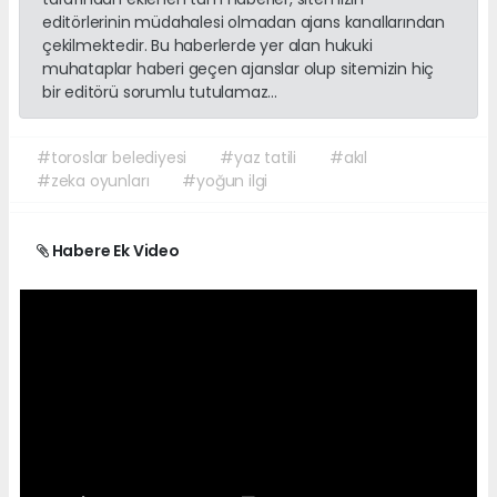
editörlerinin müdahalesi olmadan ajans kanallarından
çekilmektedir. Bu haberlerde yer alan hukuki
muhataplar haberi geçen ajanslar olup sitemizin hiç
bir editörü sorumlu tutulamaz...
#toroslar belediyesi
#yaz tatili
#akıl
#zeka oyunları
#yoğun ilgi
Habere Ek Video