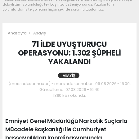
dolaylı tüm sorumluluğu tek başınıza üstleniyorsunuz. Yazılan tüm
yorumlardan site yönetimi hiçbir şekilde sorumlu tutulamaz.
Anasayfa
Asayiş
71 İLDE UYUŞTURUCU
OPERASYONU: 1.302 ŞÜPHELİ
YAKALANDI
ASAYIŞ
(mersindesonhaber) - mersindesonhaber | 06.08.2026 - 15:00,
Güncelleme: 07.08.2026 - 16:49
1390 kez okundu.
Emniyet Genel Müdürlüğü Narkotik Suçlarla
Mücadele Başkanlığı ile Cumhuriyet
başsavcılıkları koordinasyonunda,