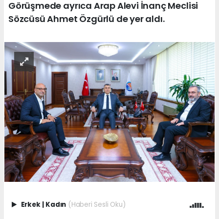
Görüşmede ayrıca Arap Alevi İnanç Meclisi
Sözcüsü Ahmet Özgürlü de yer aldı.
Erkek
|
Kadın
(Haberi Sesli Oku)