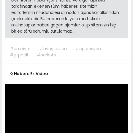
tarafından eklenen tüm haberler, sitemizin
editörlerinin müdahalesi olmadan ajans kanallarından
çekilmektedir. Bu haberlerde yer alan hukuki
muhataplar haberi geçen ajanslar olup sitemizin hiç
bir editörü sorumlu tutulamaz...
#emniyet
#uyuşturucu
#operasyon
#şüpheli
#narkotik
Habere Ek Video