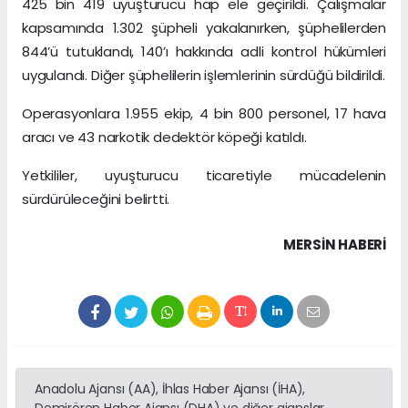
425 bin 419 uyuşturucu hap ele geçirildi. Çalışmalar
kapsamında 1.302 şüpheli yakalanırken, şüphelilerden
844’ü tutuklandı, 140’ı hakkında adli kontrol hükümleri
uygulandı. Diğer şüphelilerin işlemlerinin sürdüğü bildirildi.
Operasyonlara 1.955 ekip, 4 bin 800 personel, 17 hava
aracı ve 43 narkotik dedektör köpeği katıldı.
Yetkililer, uyuşturucu ticaretiyle mücadelenin
sürdürüleceğini belirtti.
MERSIN HABERİ
Anadolu Ajansı (AA), İhlas Haber Ajansı (İHA),
Demirören Haber Ajansı (DHA) ve diğer ajanslar