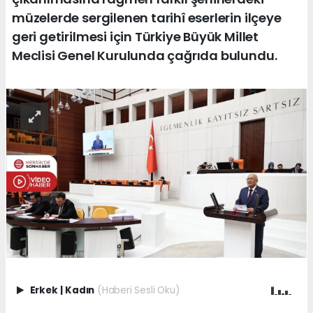
müzelerde sergilenen tarihî eserlerin ilçeye
geri getirilmesi için Türkiye Büyük Millet
Meclisi Genel Kurulunda çağrıda bulundu.
Erkek
|
Kadın
(Haberi Sesli Oku)