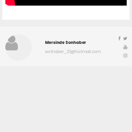
Mersinde Sonhaber
sonhaber_33@hotmail.com
Okuyucu Yorumları
(0)
Gönder
Yorum yazarak Topluluk Kuralları’nı kabul etmiş bulunuyor ve
mersindesonhaber.com sitesine yaptığınız yorumunuzla ilgili doğrudan veya
dolaylı tüm sorumluluğu tek başınıza üstleniyorsunuz. Yazılan tüm
yorumlardan site yönetimi hiçbir şekilde sorumlu tutulamaz.