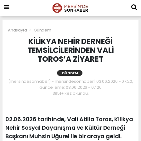
Anasayfa
Gündem
KİLİKYA NEHİR DERNEĞİ
TEMSİLCİLERİNDEN VALİ
TOROS’A ZİYARET
GÜNDEM
(mersindesonhaber) - mersindesonhaber | 03.06.2026 - 07:20,
Güncelleme: 03.06.2026 - 07:20
3951+ kez okundu.
02.06.2026 tarihinde, Vali Atilla Toros, Kilikya
Nehir Sosyal Dayanışma ve Kültür Derneği
Başkanı Muhsin Uğurel ile bir araya geldi.