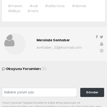
#mersin
#vali
#atilla toros
#dernek
#kilikya
#nehir
Mersinde Sonhaber
sonhaber_33@hotmail.com
Okuyucu Yorumları
(0)
Gönder
Yorum yazarak Topluluk Kuralları’nı kabul etmiş bulunuyor ve
mersindesonhaber.com sitesine yaptığınız yorumunuzla ilgili doğrudan veya