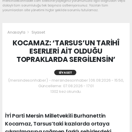
mersindesonhaber.com sitesine yaptığınız yorumunuzla ilgili doğrudan veya
dolaylı tüm sorumluluğu tek başınıza üstleniyorsunuz. Yazılan tüm
yorumlardan site yönetimi hiçbir şekilde sorumlu tutulamaz.
Anasayfa
Siyaset
KOCAMAZ: ‘TARSUS’UN TARİHÎ
ESERLERİ AİT OLDUĞU
TOPRAKLARDA SERGİLENSİN’
SIYASET
(mersindesonhaber) - mersindesonhaber | 06.08.2026 - 15:50,
Güncelleme: 07.08.2026 - 17:01
1302 kez okundu.
İYİ Parti Mersin Milletvekili Burhanettin
Kocamaz, Tarsus’taki kazılarda ortaya
çıkarılmasına rağmen farklı şehirlerdeki