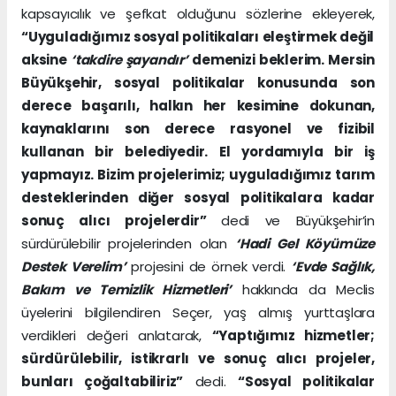
kapsayıcılık ve şefkat olduğunu sözlerine ekleyerek,
“Uyguladığımız sosyal politikaları eleştirmek değil
aksine
‘takdire şayandır’
demenizi beklerim. Mersin
Büyükşehir, sosyal politikalar konusunda son
derece başarılı, halkın her kesimine dokunan,
kaynaklarını son derece rasyonel ve fizibil
kullanan bir belediyedir. El yordamıyla bir iş
yapmayız. Bizim projelerimiz; uyguladığımız tarım
desteklerinden diğer sosyal politikalara kadar
sonuç alıcı projelerdir”
dedi ve Büyükşehir’in
sürdürülebilir projelerinden olan
‘Hadi Gel Köyümüze
Destek Verelim’
projesini de örnek verdi.
‘Evde Sağlık,
Bakım ve Temizlik Hizmetleri’
hakkında da Meclis
üyelerini bilgilendiren Seçer, yaş almış yurttaşlara
verdikleri değeri anlatarak,
“Yaptığımız hizmetler;
sürdürülebilir, istikrarlı ve sonuç alıcı projeler,
bunları çoğaltabiliriz”
dedi.
“Sosyal politikalar