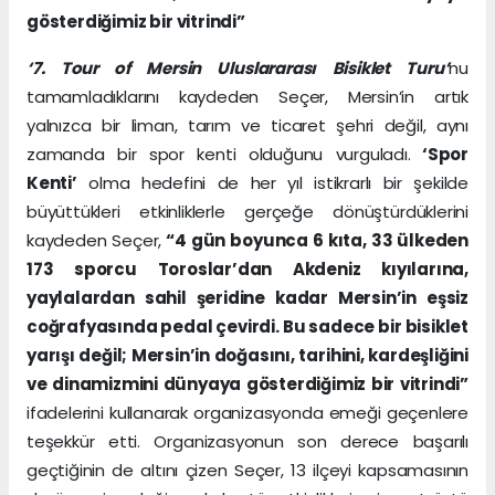
gösterdiğimiz bir vitrindi”
‘7. Tour of Mersin Uluslararası Bisiklet Turu’
nu
tamamladıklarını kaydeden Seçer, Mersin’in artık
yalnızca bir liman, tarım ve ticaret şehri değil, aynı
zamanda bir spor kenti olduğunu vurguladı.
‘Spor
Kenti’
olma hedefini de her yıl istikrarlı bir şekilde
büyüttükleri etkinliklerle gerçeğe dönüştürdüklerini
kaydeden Seçer,
“4 gün boyunca 6 kıta, 33 ülkeden
173 sporcu Toroslar’dan Akdeniz kıyılarına,
yaylalardan sahil şeridine kadar Mersin’in eşsiz
coğrafyasında pedal çevirdi. Bu sadece bir bisiklet
yarışı değil; Mersin’in doğasını, tarihini, kardeşliğini
ve dinamizmini dünyaya gösterdiğimiz bir vitrindi”
ifadelerini kullanarak organizasyonda emeği geçenlere
teşekkür etti. Organizasyonun son derece başarılı
geçtiğinin de altını çizen Seçer, 13 ilçeyi kapsamasının