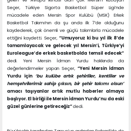
Seçer, Türkiye Sigorta Basketbol Süper Ligi’nde
mücadele eden Mersin Spor Kulübü (MSK) Erkek
Basketbol Takımı’nın da şu anda ilk 7’de olduğunu
kaydederek, çok önemli ve güçlü takımlarla mücadele
ettiğini kaydetti. Seçer,
“Umuyoruz ki bu yıl ilk 8’de
tamamlayacak ve gelecek yıl Mersin’i, Türkiye’yi
Euroleague’de erkek basketbolda temsil edecek”
dedi. Yeni Mersin İdman Yurdu hakkında da
değerlendirmeler yapan Seçer,
“Yeni Mersin İdman
Yurdu için
‘bu kulübe artık şehirliler, kentliler ve
hemşehrilerimiz sahip çıksın, bir şehir takımı olsun’
amacı taşıyanlar artık mutlu haberler almaya
başlıyor. El birliği ile Mersin İdman Yurdu’nu da eski
güzel günlerine getireceğiz”
dedi.
Büyükşehir tarafından Tarsus’un ardından Erdemli’de de