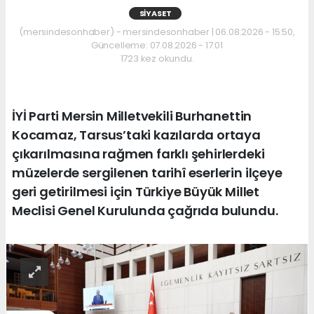
SIYASET
(mersindesonhaber) - mersindesonhaber | 06.08.2026 - 15:50,
Güncelleme: 07.08.2026 - 17:01
1723 kez okundu.
İYİ Parti Mersin Milletvekili Burhanettin
Kocamaz, Tarsus’taki kazılarda ortaya
çıkarılmasına rağmen farklı şehirlerdeki
müzelerde sergilenen tarihî eserlerin ilçeye
geri getirilmesi için Türkiye Büyük Millet
Meclisi Genel Kurulunda çağrıda bulundu.