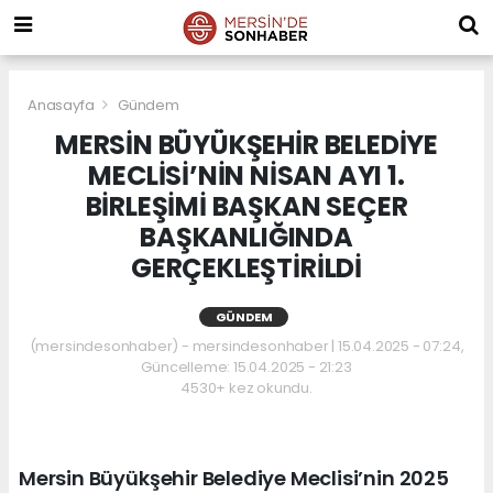
Anasayfa
Gündem
MERSİN BÜYÜKŞEHİR BELEDİYE
MECLİSİ’NİN NİSAN AYI 1.
BİRLEŞİMİ BAŞKAN SEÇER
BAŞKANLIĞINDA
GERÇEKLEŞTİRİLDİ
GÜNDEM
(mersindesonhaber) - mersindesonhaber | 15.04.2025 - 07:24,
Güncelleme: 15.04.2025 - 21:23
4530+ kez okundu.
Mersin Büyükşehir Belediye Meclisi’nin 2025