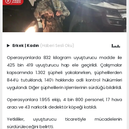
Erkek
|
Kadın
(Haberi Sesli Oku)
Operasyonlarda 832 kilogram uyuşturucu madde ile
425 bin 419 uyuşturucu hap ele geçirildi. Çalışmalar
kapsamında 1.302 şüpheli yakalanırken, şüphelilerden
844’ü tutuklandı, 140’ı hakkında adli kontrol hükümleri
uygulandı. Diğer şüphelilerin işlemlerinin sürdüğü bildirildi.
Operasyonlara 1.955 ekip, 4 bin 800 personel, 17 hava
aracı ve 43 narkotik dedektör köpeği katıldı.
Yetkililer, uyuşturucu ticaretiyle mücadelenin
sürdürüleceğini belirtti.