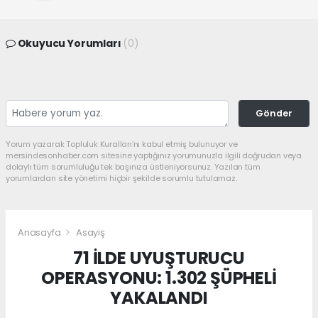
Okuyucu Yorumları
(0)
Gönder
Yorum yazarak Topluluk Kuralları’nı kabul etmiş bulunuyor ve
mersindesonhaber.com sitesine yaptığınız yorumunuzla ilgili doğrudan veya
dolaylı tüm sorumluluğu tek başınıza üstleniyorsunuz. Yazılan tüm
yorumlardan site yönetimi hiçbir şekilde sorumlu tutulamaz.
Anasayfa
Asayiş
71 İLDE UYUŞTURUCU
OPERASYONU: 1.302 ŞÜPHELİ
YAKALANDI