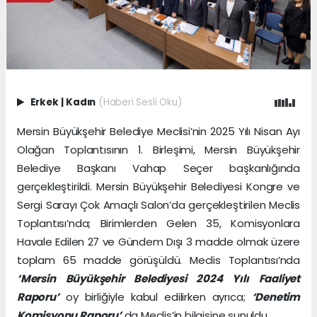
Erkek
|
Kadın
(Haberi Sesli Oku)
Mersin Büyükşehir Belediye Meclisi’nin 2025 Yılı Nisan Ayı
Olağan Toplantısının 1. Birleşimi, Mersin Büyükşehir
Belediye Başkanı Vahap Seçer başkanlığında
gerçekleştirildi. Mersin Büyükşehir Belediyesi Kongre ve
Sergi Sarayı Çok Amaçlı Salon’da gerçekleştirilen Meclis
Toplantısı’nda; Birimlerden Gelen 35, Komisyonlara
Havale Edilen 27 ve Gündem Dışı 3 madde olmak üzere
toplam 65 madde görüşüldü. Meclis Toplantısı’nda
‘Mersin Büyükşehir Belediyesi 2024 Yılı Faaliyet
Raporu’
oy birliğiyle kabul edilirken ayrıca;
‘Denetim
Komisyonu Raporu’
da Meclis’in bilgisine sunuldu.