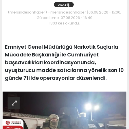
ASAYIŞ
(mersindesonhaber) - mersindesonhaber | 06.08.2026 - 15:00,
Güncelleme: 07.08.2026 - 16:49
1803 kez okundu.
Emniyet Genel Müdürlüğü Narkotik Suçlarla
Mücadele Başkanlığı ile Cumhuriyet
başsavcılıkları koordinasyonunda,
uyuşturucu madde satıcılarına yönelik son 10
günde 71 ilde operasyonlar düzenlendi.