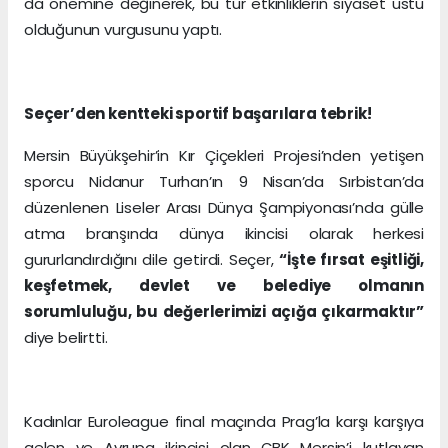
da önemine değinerek, bu tür etkinliklerin siyaset üstü
olduğunun vurgusunu yaptı.
Seçer’den kentteki sportif başarılara tebrik!
Mersin Büyükşehir’in Kır Çiçekleri Projesi’nden yetişen
sporcu Nidanur Turhan’ın 9 Nisan’da Sırbistan’da
düzenlenen Liseler Arası Dünya Şampiyonası’nda gülle
atma branşında dünya ikincisi olarak herkesi
gururlandırdığını dile getirdi. Seçer,
“İşte fırsat eşitliği,
keşfetmek, devlet ve belediye olmanın
sorumluluğu, bu değerlerimizi açığa çıkarmaktır”
diye belirtti.
Kadınlar Euroleague final maçında Prag’la karşı karşıya
gelen ve Avrupa ikincisi olan ÇBK Mersin’i kutlayan