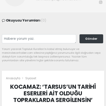
Okuyucu Yorumları
(0)
Gönder
Yorum yazarak Topluluk Kuralları’nı kabul etmiş bulunuyor ve
mersindesonhaber.com sitesine yaptığınız yorumunuzla ilgili doğrudan veya
dolaylı tüm sorumluluğu tek başınıza üstleniyorsunuz. Yazılan tüm
yorumlardan site yönetimi hiçbir şekilde sorumlu tutulamaz.
Anasayfa
Siyaset
KOCAMAZ: ‘TARSUS’UN TARİHÎ
ESERLERİ AİT OLDUĞU
TOPRAKLARDA SERGİLENSİN’