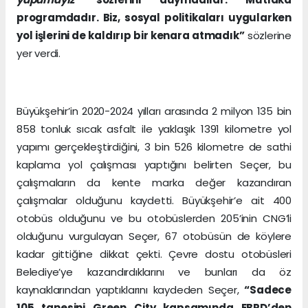
programdadır. Biz, sosyal politikaları uygularken
yol işlerini de kaldırıp bir kenara atmadık”
sözlerine
yer verdi.
Büyükşehir’in 2020-2024 yılları arasında 2 milyon 135 bin
858 tonluk sıcak asfalt ile yaklaşık 1391 kilometre yol
yapımı gerçekleştirdiğini, 3 bin 526 kilometre de sathi
kaplama yol çalışması yaptığını belirten Seçer, bu
çalışmaların da kente marka değer kazandıran
çalışmalar olduğunu kaydetti. Büyükşehir’e ait 400
otobüs olduğunu ve bu otobüslerden 205’inin CNG’li
olduğunu vurgulayan Seçer, 67 otobüsün de köylere
kadar gittiğine dikkat çekti. Çevre dostu otobüsleri
Belediye’ye kazandırdıklarını ve bunları da öz
kaynaklarından yaptıklarını kaydeden Seçer,
“Sadece
105 tanesini Green City kapsamında EBRD’den