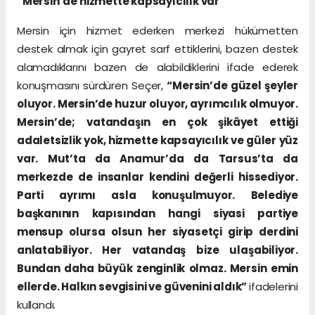
“Mersin’de hizmette kapsayıcılık var”
Mersin için hizmet ederken merkezi hükümetten
destek almak için gayret sarf ettiklerini, bazen destek
alamadıklarını bazen de alabildiklerini ifade ederek
konuşmasını sürdüren Seçer,
“Mersin’de güzel şeyler
oluyor. Mersin’de huzur oluyor, ayrımcılık olmuyor.
Mersin’de; vatandaşın en çok şikâyet ettiği
adaletsizlik yok, hizmette kapsayıcılık ve güler yüz
var. Mut’ta da Anamur’da da Tarsus’ta da
merkezde de insanlar kendini değerli hissediyor.
Parti ayrımı asla konuşulmuyor. Belediye
başkanının kapısından hangi siyasi partiye
mensup olursa olsun her siyasetçi girip derdini
anlatabiliyor. Her vatandaş bize ulaşabiliyor.
Bundan daha büyük zenginlik olmaz. Mersin emin
ellerde. Halkın sevgisini ve güvenini aldık”
ifadelerini
kullandı.