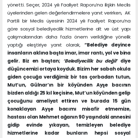
yönetti. Seçer, 2024 yılı Faaliyet Raporu’na ilişkin Meclis
üyelerinden gelen değerlendirmelere yanıt verirken, AK
Partili bir Meclis üyesinin 2024 yılı Faaliyet Raporu’na
göre sosyal belediyecilik hizmetlerine alt ve üst yapı
çalışmalarından daha fazla önem verildiğine yönelik
yaptığı eleştiriye yanıt olarak,
“Belediye deyince
insanların aklına başta imar, imar rantı, yol ve bina
gelir. Biz en baştan;
‘Belediyecilik bu değil’
diye
düşüncemizi ortaya koyduk. Bizim her sabah okula
giden çocuğa verdiğimiz bir tas çorbadan tutun,
Mut’un, Gülnar’ın bir köyünden Ayşe bacının
bizden aldığı 25 kıl keçisine, Mut’un köyünden gelip
çocuğunu ameliyat ettiren ve burada 15 gün
konaklayan Ayşe bacımı misafir etmemize,
hastası olan Mehmet ağanın 90 yaşındaki annesini
gidip evinde yıkayan, temizleyen belediye
hizmetlerine kadar bunların hepsi sosyal