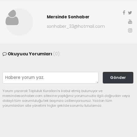
Mersinde Sonhaber
sonhaber_33@hotmail.com
Okuyucu Yorumları
(0)
Gönder
Yorum yazarak Topluluk Kuralları’nı kabul etmiş bulunuyor ve
mersindesonhaber.com sitesine yaptığınız yorumunuzla ilgili doğrudan veya
dolaylı tüm sorumluluğu tek başınıza üstleniyorsunuz. Yazılan tüm
yorumlardan site yönetimi hiçbir şekilde sorumlu tutulamaz.