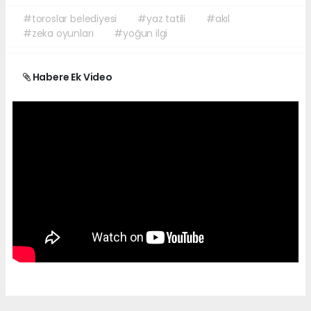
#toroslar belediyesi
#yaz tatili
#akıl
#zeka oyunları
#yoğun ilgi
Habere Ek Video