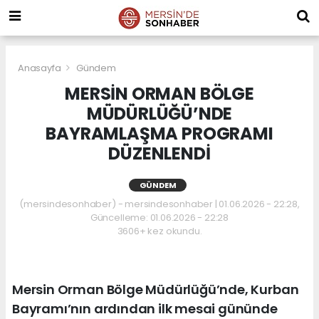
Anasayfa
Gündem
MERSİN ORMAN BÖLGE
MÜDÜRLÜĞÜ’NDE
BAYRAMLAŞMA PROGRAMI
DÜZENLENDİ
GÜNDEM
(mersindesonhaber) - mersindesonhaber | 01.06.2026 - 22:28,
Güncelleme: 01.06.2026 - 22:28
3606+ kez okundu.
Mersin Orman Bölge Müdürlüğü’nde, Kurban
Bayramı’nın ardından ilk mesai gününde