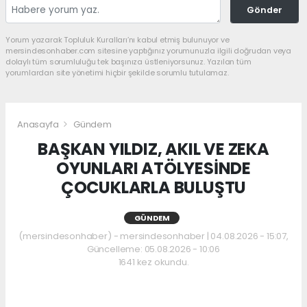
Gönder
Yorum yazarak Topluluk Kuralları’nı kabul etmiş bulunuyor ve
mersindesonhaber.com sitesine yaptığınız yorumunuzla ilgili doğrudan veya
dolaylı tüm sorumluluğu tek başınıza üstleniyorsunuz. Yazılan tüm
yorumlardan site yönetimi hiçbir şekilde sorumlu tutulamaz.
Anasayfa
Gündem
BAŞKAN YILDIZ, AKIL VE ZEKA
OYUNLARI ATÖLYESİNDE
ÇOCUKLARLA BULUŞTU
GÜNDEM
(mersindesonhaber) - mersindesonhaber | 04.08.2026 - 15:07,
Güncelleme: 05.08.2026 - 10:06
1641 kez okundu.