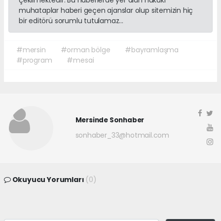
muhataplar haberi geçen ajanslar olup sitemizin hiç
bir editörü sorumlu tutulamaz...
#mersin
#orman bölge
#bayramlaşma
#program
#mesai
Mersinde Sonhaber
sonhaber_33@hotmail.com
Okuyucu Yorumları
(0)