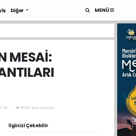
MENÜ
yiş
Diğer
N MESAİ:
ANTILARI
10:28
1839+ kez okundu.
İlginizi Çekebilir