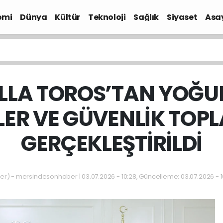
omi
Dünya
Kültür
Teknoloji
Sağlık
Siyaset
Asa
İLLA TOROS’TAN YOĞU
LER VE GÜVENLİK TOPL
GERÇEKLEŞTİRİLDİ
 - mersindesonhaber | 03.07.2026 - 10:28, Güncelleme: 03.07.2026 - 