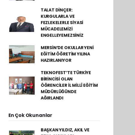
TALAT DİNÇER:
KURGULARLA VE
FEZLEKELERLE SİYASİ
MÜCADELEMİZİ
ENGELLEYEMEZSİNİZ
MERSİN’DE OKULLAR YENİ
EĞİTİM ÖĞRETİM YILINA
HAZIRLANIYOR
TEKNOFEST’TE TÜRKİYE
BİRİNCİSİ OLAN
ÖĞRENCİLER İL MİLLÎ EĞİTİM
MÜDÜRLÜĞÜNDE
AĞIRLANDI
En Çok Okunanlar
BAŞKAN YILDIZ, AKIL VE