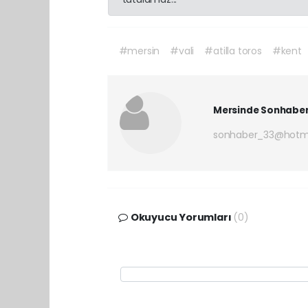
#mersin
#vali
#atilla toros
#kent
Mersinde Sonhabe
sonhaber_33@hotm
Okuyucu Yorumları
(0)