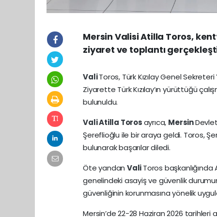
Mersin Valisi Atilla Toros, ke
ziyaret ve toplantı gerçekleşti
Vali
Toros, Türk Kızılay Genel Sekreter
Ziyarette Türk Kızılay’ın yürüttüğü çalış
bulunuldu.
Vali
Atilla Toros
ayrıca,
Mersin
Devlet
Şereflioğlu ile bir araya geldi. Toros, Ş
bulunarak başarılar diledi.
Öte yandan
Vali
Toros başkanlığında As
genelindeki asayiş ve güvenlik durumuna
güvenliğinin korunmasına yönelik uygula
Mersin’de 22-28 Haziran 2026 tarihler