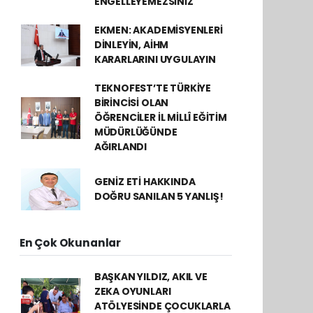
ENGELLEYEMEZSİNİZ
EKMEN: AKADEMİSYENLERİ
DİNLEYİN, AİHM
KARARLARINI UYGULAYIN
TEKNOFEST’TE TÜRKİYE
BİRİNCİSİ OLAN
ÖĞRENCİLER İL MİLLÎ EĞİTİM
MÜDÜRLÜĞÜNDE
AĞIRLANDI
GENİZ ETİ HAKKINDA
DOĞRU SANILAN 5 YANLIŞ!
En Çok Okunanlar
BAŞKAN YILDIZ, AKIL VE
ZEKA OYUNLARI
ATÖLYESİNDE ÇOCUKLARLA