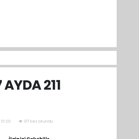
 AYDA 211
 01:20
317 kez okundu.