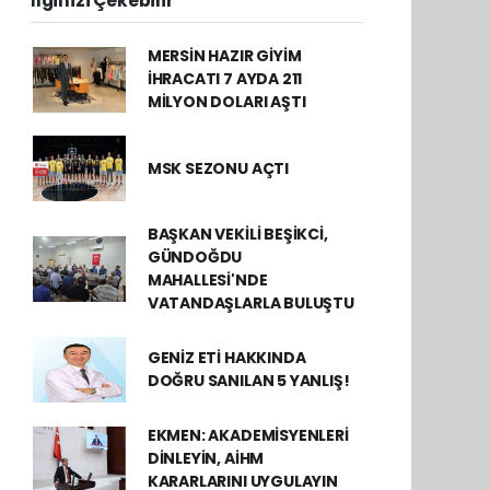
İlginizi Çekebilir
MERSİN HAZIR GİYİM
İHRACATI 7 AYDA 211
MİLYON DOLARI AŞTI
MSK SEZONU AÇTI
BAŞKAN VEKİLİ BEŞİKCİ,
GÜNDOĞDU
MAHALLESİ'NDE
VATANDAŞLARLA BULUŞTU
GENİZ ETİ HAKKINDA
DOĞRU SANILAN 5 YANLIŞ!
EKMEN: AKADEMİSYENLERİ
DİNLEYİN, AİHM
KARARLARINI UYGULAYIN