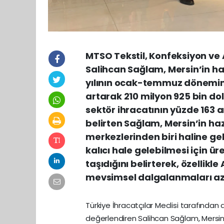
MTSO Tekstil, Konfeksiyon ve
Salihcan Sağlam, Mersin’in ha
yılının ocak-temmuz dönemin
artarak 210 milyon 925 bin do
sektör ihracatının yüzde 163 a
belirten Sağlam, Mersin’in haz
merkezlerinden biri haline gel
kalıcı hale gelebilmesi için 
taşıdığını belirterek, özelli
mevsimsel dalgalanmaları aza
Türkiye İhracatçılar Meclisi tarafından 
değerlendiren Salihcan Sağlam, Mersin