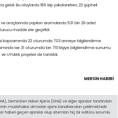
 geldi. Bu olaylarda 185 kişi yakalanırken, 22 şüpheli
de ve araçlarında yapılan aramalarda 531 bin 26 adet
turucu madde ele geçirildi.
rojesi kapsamında 22 oturumda 703 anneye bilgilendirme
psamında ise 31 oturumda bin 710 kişiye bilgilendirme sunumu
ve UYUMA projeleri de tanıtıldı.
MERSIN HABERİ
(İHA), Demirören Haber Ajansı (DHA) ve diğer ajanslar tarafından
erinin müdahalesi olmadan ajans kanallarından çekilmektedir.
r haberi geçen ajanslar olup sitemizin hiç bir editörü sorumlu