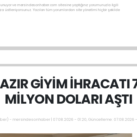
ulunuyor ve mersindesonhaber.com sitesine yaptığınız yorumunuzla ilgili
a üstleniyorsunuz. Yazılan tüm yorumlardan site yönetimi hiçbir şekilde
AZIR GİYİM İHRACATI 7
MİLYON DOLARI AŞTI
r) - mersindesonhaber | 07.08.2026 - 01:20, Güncelleme: 07.08.2026 -