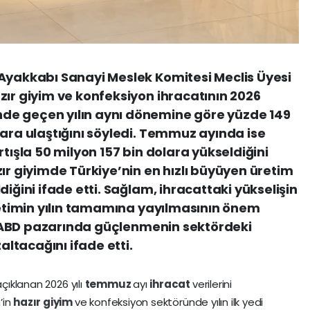
 Ayakkabı Sanayi Meslek Komitesi Meclis Üyesi
zır giyim ve konfeksiyon ihracatının 2026
de geçen yılın aynı dönemine göre yüzde 149
lara ulaştığını söyledi. Temmuz ayında ise
rtışla 50 milyon 157 bin dolara yükseldiğini
ır giyimde Türkiye’nin en hızlı büyüyen üretim
diğini ifade etti. Sağlam, ihracattaki yükselişin
üretimin yılın tamamına yayılmasının önem
kle ABD pazarında güçlenmenin sektördeki
ltacağını ifade etti.
açıklanan 2026 yılı
temmuz
ayı
ihracat
verilerini
’in
hazır giyim
ve konfeksiyon sektöründe yılın ilk yedi