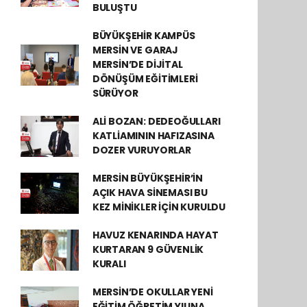
BULUŞTU
BÜYÜKŞEHİR KAMPÜS
MERSİN VE GARAJ
MERSİN’DE DİJİTAL
DÖNÜŞÜM EĞİTİMLERİ
SÜRÜYOR
ALİ BOZAN: DEDEOĞULLARI
KATLİAMININ HAFIZASINA
DOZER VURUYORLAR
MERSİN BÜYÜKŞEHİR’İN
AÇIK HAVA SİNEMASI BU
KEZ MİNİKLER İÇİN KURULDU
HAVUZ KENARINDA HAYAT
KURTARAN 9 GÜVENLİK
KURALI
MERSİN’DE OKULLAR YENİ
EĞİTİM ÖĞRETİM YILINA