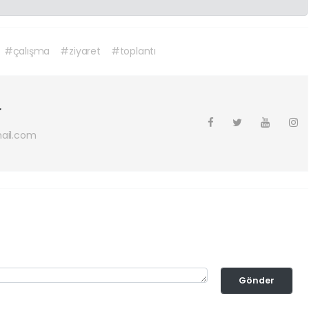
#çalışma
#ziyaret
#toplantı
r
ail.com
Gönder