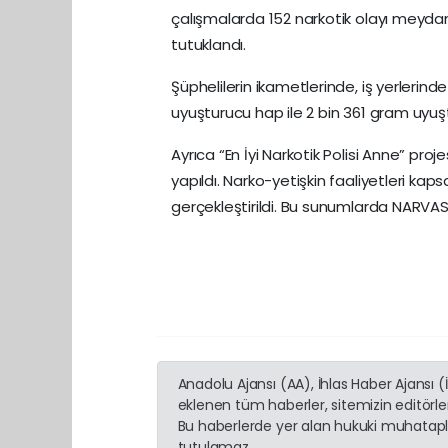
çalışmalarda 152 narkotik olayı meydana
tutuklandı.
Şüphelilerin ikametlerinde, iş yerlerin
uyuşturucu hap ile 2 bin 361 gram uyuş
Ayrıca “En İyi Narkotik Polisi Anne” p
yapıldı. Narko-yetişkin faaliyetleri ka
gerçekleştirildi. Bu sunumlarda NARVAS 
Anadolu Ajansı (AA), İhlas Haber Ajansı 
eklenen tüm haberler, sitemizin editörl
Bu haberlerde yer alan hukuki muhatapla
tutulamaz...