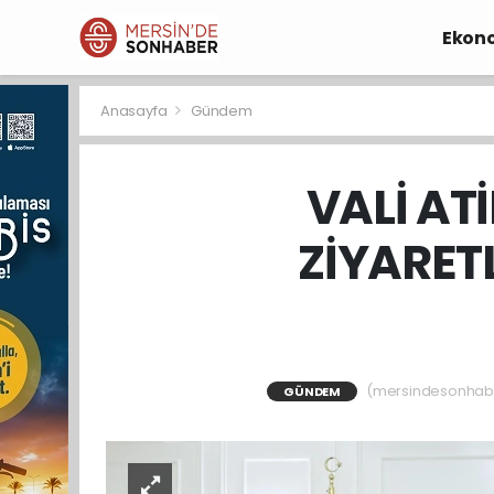
Ekon
Anasayfa
Gündem
VALİ AT
ZİYARET
(mersindesonhaber)
GÜNDEM