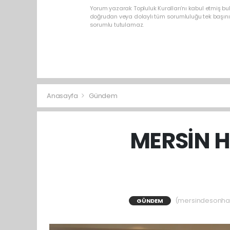
Yorum yazarak Topluluk Kuralları’nı kabul etmiş b
doğrudan veya dolaylı tüm sorumluluğu tek başınız
sorumlu tutulamaz.
Anasayfa
Gündem
MERSİN H
(mersindesonhabe
GÜNDEM