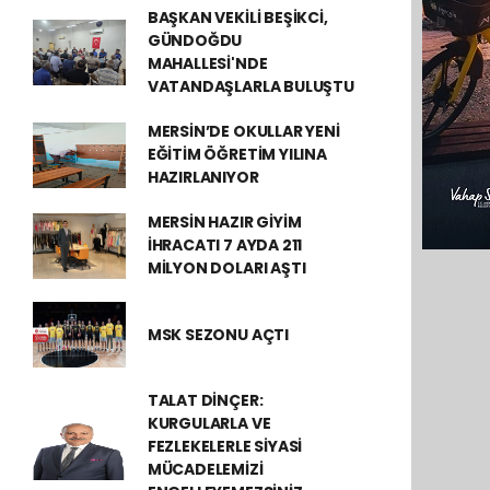
BAŞKAN VEKİLİ BEŞİKCİ,
GÜNDOĞDU
MAHALLESİ'NDE
VATANDAŞLARLA BULUŞTU
MERSİN’DE OKULLAR YENİ
EĞİTİM ÖĞRETİM YILINA
HAZIRLANIYOR
MERSİN HAZIR GİYİM
İHRACATI 7 AYDA 211
MİLYON DOLARI AŞTI
MSK SEZONU AÇTI
TALAT DİNÇER:
KURGULARLA VE
FEZLEKELERLE SİYASİ
MÜCADELEMİZİ