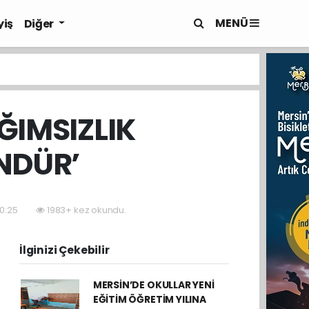
MENÜ
yiş
Diğer
ĞIMSIZLIK
NDÜR’
20:25
1983+ kez okundu.
İlginizi Çekebilir
MERSİN’DE OKULLAR YENİ
EĞİTİM ÖĞRETİM YILINA