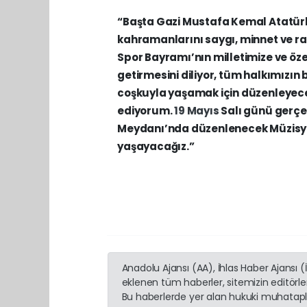
“Başta Gazi Mustafa Kemal Atatür
kahramanlarını saygı, minnet ve 
Spor Bayramı’nın milletimize ve öze
getirmesini diliyor, tüm halkımızın
coşkuyla yaşamak için düzenleyece
ediyorum.
19 Mayıs
Salı günü gerçe
Meydanı’nda düzenlenecek Müzisye
yaşayacağız.”
Anadolu Ajansı (AA), İhlas Haber Ajansı 
eklenen tüm haberler, sitemizin editörl
Bu haberlerde yer alan hukuki muhatapla