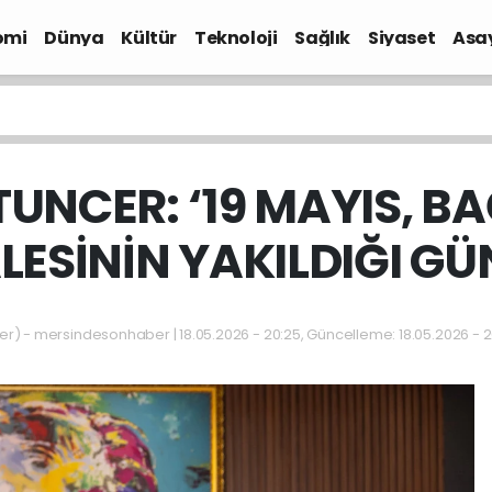
omi
Dünya
Kültür
Teknoloji
Sağlık
Siyaset
Asa
UNCER: ‘19 MAYIS, BA
LESİNİN YAKILDIĞI GÜ
 - mersindesonhaber | 18.05.2026 - 20:25, Güncelleme: 18.05.2026 - 