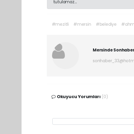
tutulamaz...
#mezitli
#mersin
#belediye
#ahme
Mersinde Sonhabe
sonhaber_33@hotm
Okuyucu Yorumları
(0)