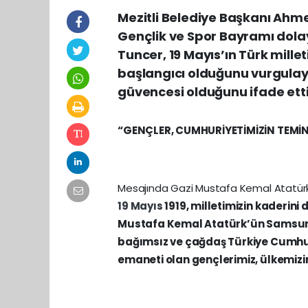
Mezitli Belediye Başkanı Ahm
Gençlik ve Spor Bayramı dolay
Tuncer, 19 Mayıs’ın Türk mille
başlangıcı olduğunu vurgulay
güvencesi olduğunu ifade etti
“GENÇLER, CUMHURİYETİMİZİN TEMİ
Mesajında Gazi Mustafa Kemal Atatürk
19 Mayıs
1919, milletimizin kaderini
Mustafa Kemal Atatürk’ün Samsun’
bağımsız ve çağdaş Türkiye Cumhur
emaneti olan gençlerimiz, ülkemizin