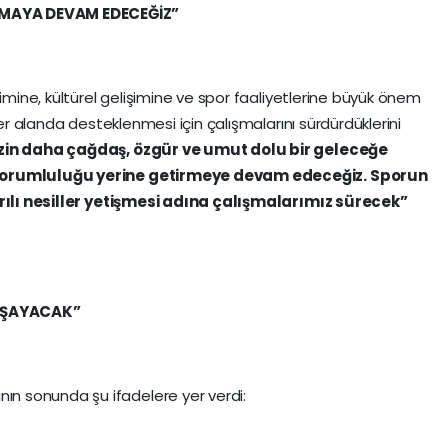
LMAYA DEVAM EDECEĞİZ”
timine, kültürel gelişimine ve spor faaliyetlerine büyük önem
her alanda desteklenmesi için çalışmalarını sürdürdüklerini
zin daha çağdaş, özgür ve umut dolu bir geleceğe
 sorumluluğu yerine getirmeye devam edeceğiz. Sporun
şarılı nesiller yetişmesi adına çalışmalarımız sürecek”
AŞAYACAK”
nın sonunda şu ifadelere yer verdi: