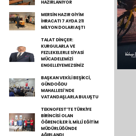
HAZIRLANIYOR
MERSİN HAZIR GİYİM
İHRACATI 7 AYDA 211
MİLYON DOLARI AŞTI
TALAT DİNÇER:
KURGULARLA VE
FEZLEKELERLE SİYASİ
MÜCADELEMİZİ
ENGELLEYEMEZSİNİZ
BAŞKAN VEKİLİ BEŞİKCİ,
GÜNDOĞDU
MAHALLESİ'NDE
VATANDAŞLARLA BULUŞTU
TEKNOFEST’TE TÜRKİYE
BİRİNCİSİ OLAN
ÖĞRENCİLER İL MİLLÎ EĞİTİM
MÜDÜRLÜĞÜNDE
AĞIRLANDI