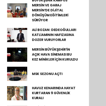
BÜYÜKŞEHİR KAMPÜS
MERSİN VE GARAJ
MERSİN’DE DİJİTAL
DÖNÜŞÜM EĞİTİMLERİ
SÜRÜYOR
ALİ BOZAN: DEDEOĞULLARI
KATLİAMININ HAFIZASINA
DOZER VURUYORLAR
MERSİN BÜYÜKŞEHİR’İN
AÇIK HAVA SİNEMASI BU
KEZ MİNİKLER İÇİN KURULDU
MSK SEZONU AÇTI
HAVUZ KENARINDA HAYAT
KURTARAN 9 GÜVENLİK
KURALI