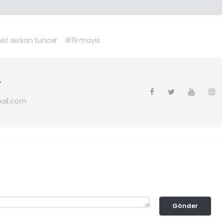
t serkan tuncer
#19 mayıs
r
ail.com
Gönder