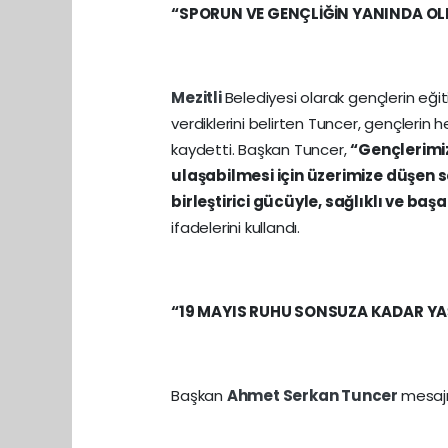
“SPORUN VE GENÇLİĞİN YANINDA O
Mezitli
Belediyesi olarak gençlerin eği
verdiklerini belirten Tuncer, gençlerin 
kaydetti. Başkan Tuncer,
“Gençlerimi
ulaşabilmesi için üzerimize düşen
birleştirici gücüyle, sağlıklı ve ba
ifadelerini kullandı.
“19 MAYIS RUHU SONSUZA KADAR Y
Başkan
Ahmet Serkan Tuncer
mesajı