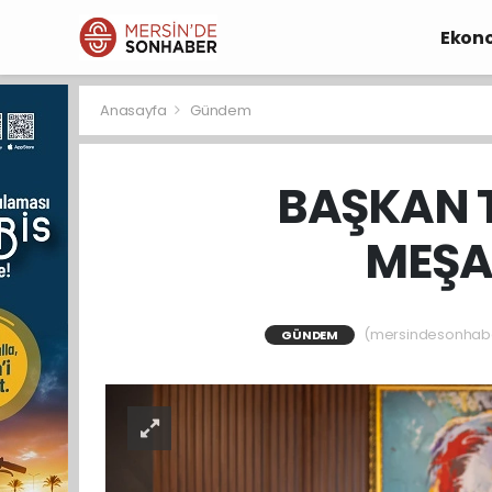
Ekon
Anasayfa
Gündem
BAŞKAN T
MEŞA
(mersindesonhaber)
GÜNDEM