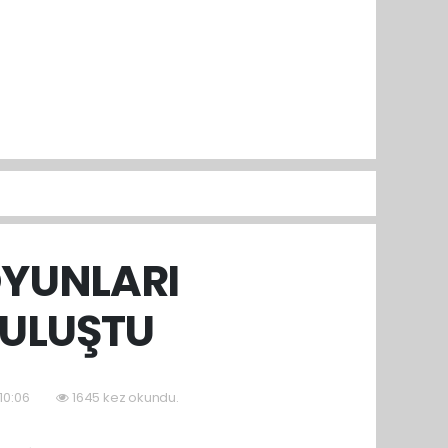
OYUNLARI
BULUŞTU
10:06
1645 kez okundu.