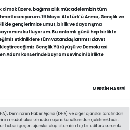
k olmak üzere, bağımsızlık mücadelemizin tüm
rahmetle anıyorum.
19 Mayıs
Atatürk’ü Anma, Gençlik ve
llikle gençlerimize umut, birlik ve dayanışma
 bayramını kutluyorum. Bu anlamlı günü hep birlikte
ğimiz etkinliklere tüm vatandaşlarımızı davet
kleştireceğimiz Gençlik Yürüyüşü ve Demokrasi
n Adam konserinde bayram sevincini birlikte
MERSIN HABERİ
(İHA), Demirören Haber Ajansı (DHA) ve diğer ajanslar tarafından
erinin müdahalesi olmadan ajans kanallarından çekilmektedir.
r haberi geçen ajanslar olup sitemizin hiç bir editörü sorumlu