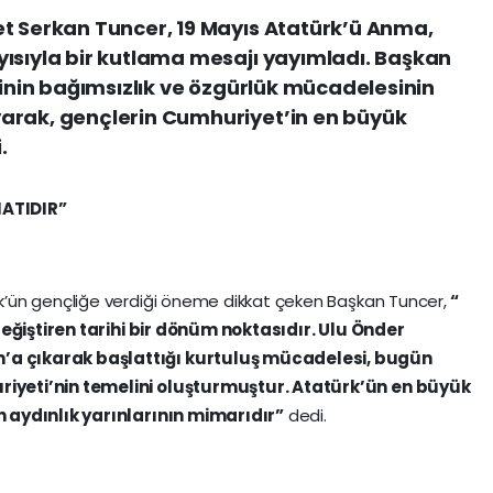
et Serkan Tuncer, 19 Mayıs Atatürk’ü Anma,
ısıyla bir kutlama mesajı yayımladı. Başkan
tinin bağımsızlık ve özgürlük mücadelesinin
arak, gençlerin Cumhuriyet’in en büyük
.
NATIDIR”
’ün gençliğe verdiği öneme dikkat çeken Başkan Tuncer,
“
 değiştiren tarihi bir dönüm noktasıdır. Ulu Önder
a çıkarak başlattığı kurtuluş mücadelesi, bugün
iyeti’nin temelini oluşturmuştur. Atatürk’ün en büyük
 aydınlık yarınlarının mimarıdır”
dedi.