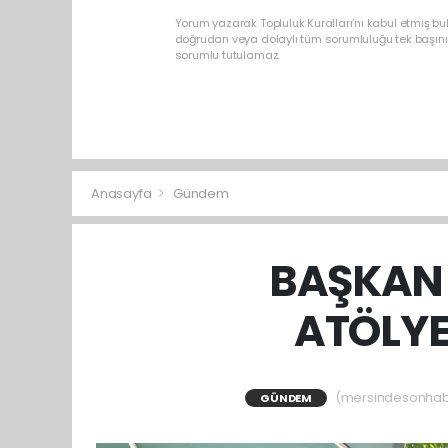
Yorum yazarak Topluluk Kuralları’nı kabul etmiş b
doğrudan veya dolaylı tüm sorumluluğu tek başınız
sorumlu tutulamaz.
Anasayfa
Gündem
BAŞKAN 
ATÖLYE
(mersindesonhaber
GÜNDEM