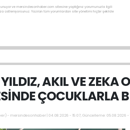
ulunuyor ve mersindesonhaber.com sitesine yaptığınız yorumunuzla ilgili
a üstleniyorsunuz. Yazılan tüm yorumlardan site yönetimi hiçbir şekilde
YILDIZ, AKIL VE ZEKA 
SİNDE ÇOCUKLARLA 
) - mersindesonhaber | 04.08.2026 - 15:07, Güncelleme: 05.08.2026 - 