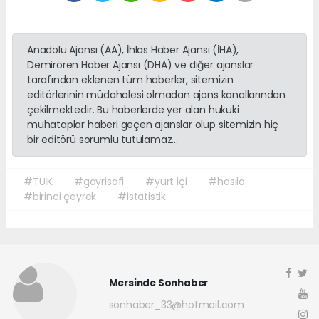
Anadolu Ajansı (AA), İhlas Haber Ajansı (İHA),
Demirören Haber Ajansı (DHA) ve diğer ajanslar
tarafından eklenen tüm haberler, sitemizin
editörlerinin müdahalesi olmadan ajans kanallarından
çekilmektedir. Bu haberlerde yer alan hukuki
muhataplar haberi geçen ajanslar olup sitemizin hiç
bir editörü sorumlu tutulamaz...
#TÜİK
#gayrisafi
#yurt içi
#hasıla
#birinci çeyrek
#istatistik
Mersinde Sonhaber
sonhaber_33@hotmail.com