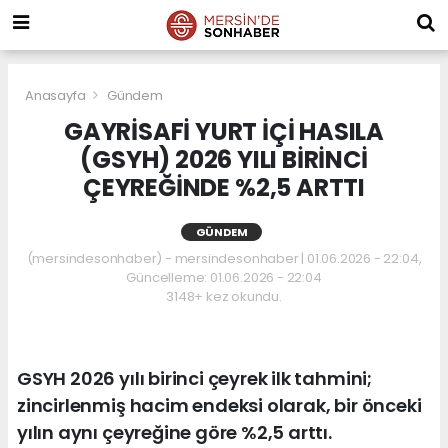
Anasayfa
Gündem
GAYRİSAFİ YURT İÇİ HASILA
(GSYH) 2026 YILI BİRİNCİ
ÇEYREĞİNDE %2,5 ARTTI
GÜNDEM
(mersindesonhaber) - mersindesonhaber | 01.06.2026 - 22:04,
Güncelleme: 01.06.2026 - 22:04
3148+ kez okundu.
GSYH 2026 yılı birinci çeyrek ilk tahmini;
zincirlenmiş hacim endeksi olarak, bir önceki
yılın aynı çeyreğine göre %2,5 arttı.