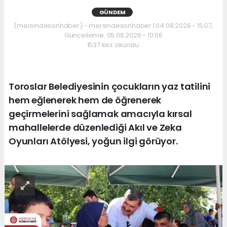
GÜNDEM
(mersindesonhaber) - mersindesonhaber | 04.08.2026 - 15:07,
Güncelleme: 05.08.2026 - 10:06
1537 kez okundu.
Toroslar Belediyesinin çocukların yaz tatilini
hem eğlenerek hem de öğrenerek
geçirmelerini sağlamak amacıyla kırsal
mahallelerde düzenlediği Akıl ve Zeka
Oyunları Atölyesi, yoğun ilgi görüyor.