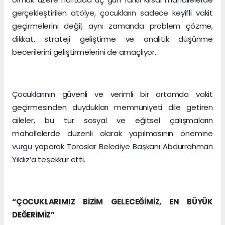
gerçekleştirilen atölye, çocukların sadece keyifli vakit
geçirmelerini değil, aynı zamanda problem çözme,
dikkat, strateji geliştirme ve analitik düşünme
becerilerini geliştirmelerini de amaçlıyor.
Çocuklarının güvenli ve verimli bir ortamda vakit
geçirmesinden duydukları memnuniyeti dile getiren
aileler, bu tür sosyal ve eğitsel çalışmaların
mahallelerde düzenli olarak yapılmasının önemine
vurgu yaparak Toroslar Belediye Başkanı Abdurrahman
Yıldız’a teşekkür etti.
“ÇOCUKLARIMIZ BİZİM GELECEĞİMİZ, EN BÜYÜK
DEĞERİMİZ”