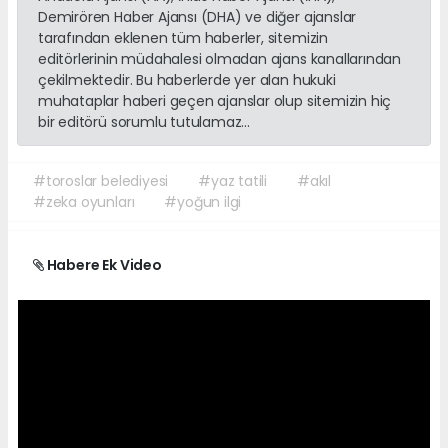
Demirören Haber Ajansı (DHA) ve diğer ajanslar
tarafından eklenen tüm haberler, sitemizin
editörlerinin müdahalesi olmadan ajans kanallarından
çekilmektedir. Bu haberlerde yer alan hukuki
muhataplar haberi geçen ajanslar olup sitemizin hiç
bir editörü sorumlu tutulamaz...
#toroslar belediyesi
#yaz tatili
#akıl
#zeka oyunları
#yoğun ilgi
Habere Ek Video