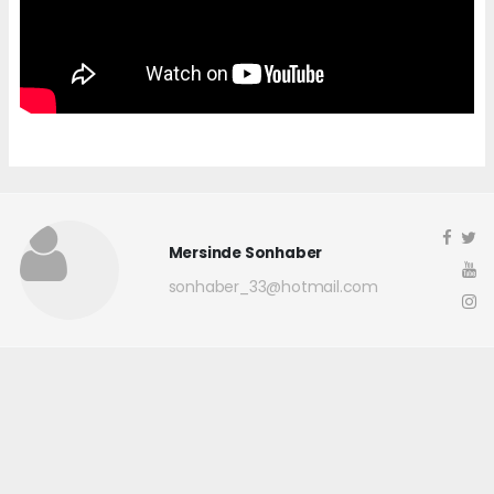
Mersinde Sonhaber
sonhaber_33@hotmail.com
Okuyucu Yorumları
(0)
Gönder