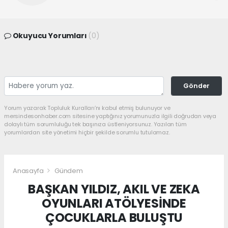
Okuyucu Yorumları
(0)
Gönder
Yorum yazarak Topluluk Kuralları’nı kabul etmiş bulunuyor ve
mersindesonhaber.com sitesine yaptığınız yorumunuzla ilgili doğrudan veya
dolaylı tüm sorumluluğu tek başınıza üstleniyorsunuz. Yazılan tüm
yorumlardan site yönetimi hiçbir şekilde sorumlu tutulamaz.
Anasayfa
Gündem
BAŞKAN YILDIZ, AKIL VE ZEKA
OYUNLARI ATÖLYESİNDE
ÇOCUKLARLA BULUŞTU