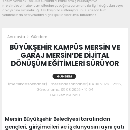
Yorum yazarak Topluluk Kuralları’nı kabul etmiş bulunuyor ve
mersindesonhaber.com sitesine yaptığınız yorumunuzla ilgili doğrudan veya
dolaylı tüm sorumluluğu tek başınıza üstleniyorsunuz. Yazılan tüm
yorumlardan site yönetimi hiçbir şekilde sorumlu tutulamaz.
Anasayfa
Gündem
BÜYÜKŞEHİR KAMPÜS MERSİN VE
GARAJ MERSİN’DE DİJİTAL
DÖNÜŞÜM EĞİTİMLERİ SÜRÜYOR
GÜNDEM
(mersindesonhaber) - mersindesonhaber | 04.08.2026 - 22:12,
Güncelleme: 05.08.2026 - 10:04
1348 kez okundu.
Mersin Büyükşehir Belediyesi tarafından
gençleri, girişimcileri ve iş dünyasını aynı çatı