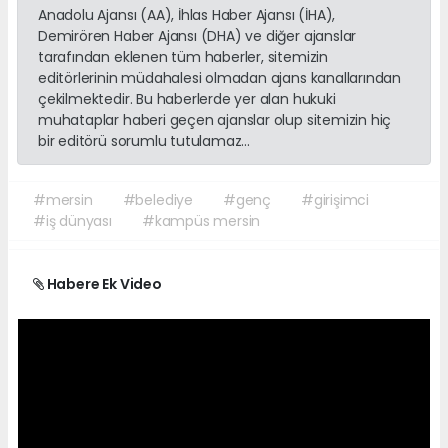
Anadolu Ajansı (AA), İhlas Haber Ajansı (İHA),
Demirören Haber Ajansı (DHA) ve diğer ajanslar
tarafından eklenen tüm haberler, sitemizin
editörlerinin müdahalesi olmadan ajans kanallarından
çekilmektedir. Bu haberlerde yer alan hukuki
muhataplar haberi geçen ajanslar olup sitemizin hiç
bir editörü sorumlu tutulamaz...
#mersin
#belediye
#genç
#girişimci
#iş dünyası
#kampüs mersin
Habere Ek Video