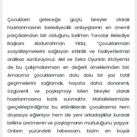
Çocukların geleceğe güçlü bireyler olarak
hazırlanmasının belediyecilik anlayışlarının en önemli
parçalarından biri olduğunu belirten Toroslar Belediye
Başkanı Abdurrahman Yıldız, “Çocuklarımızın
sosyalleşmelerini sağlayan etkinlik ve faaliyetlerimizi
aralıksız sürdürüyoruz. Akıl ve Zeka Oyunları Atölyemiz
de bu çalışmalarımızın en değerli örneklerinden biri.
Amacımız çocuklarımızın dolu dolu bir yaz tatili
geçirmelerini sağlamak, hayata daha donanımlı,
özgüvenli ve paylaşmayı bilen bireyler olarak
hazırlanmasına katkı sunmaktır. Mahallelerimizde
gerçekleştirdiğimiz bu etkinliklerde çocuklarımız hem
doyasıya eğleniyor hem de yeni arkadaşlıklar kurarak
birlikte üretmenin ve paylaşmanın mutluluğunu yaşıyor.
Onların yüzündeki tebessüm, bizim en büyük