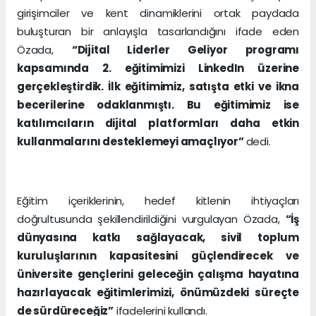
girişimciler ve kent dinamiklerini ortak paydada
buluşturan bir anlayışla tasarlandığını ifade eden
Özada,
“Dijital Liderler Geliyor programı
kapsamında 2. eğitimimizi LinkedIn üzerine
gerçekleştirdik. İlk eğitimimiz, satışta etki ve ikna
becerilerine odaklanmıştı. Bu eğitimimiz ise
katılımcıların dijital platformları daha etkin
kullanmalarını desteklemeyi amaçlıyor”
dedi.
Eğitim içeriklerinin, hedef kitlenin ihtiyaçları
doğrultusunda şekillendirildiğini vurgulayan Özada,
“İş
dünyasına katkı sağlayacak, sivil toplum
kuruluşlarının kapasitesini güçlendirecek ve
üniversite gençlerini geleceğin çalışma hayatına
hazırlayacak eğitimlerimizi, önümüzdeki süreçte
de sürdüreceğiz”
ifadelerini kullandı.