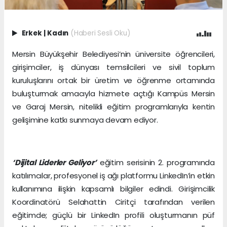
Erkek
|
Kadın
(Haberi Sesli Oku)
Mersin Büyükşehir Belediyesi’nin üniversite öğrencileri,
girişimciler, iş dünyası temsilcileri ve sivil toplum
kuruluşlarını ortak bir üretim ve öğrenme ortamında
buluşturmak amacıyla hizmete açtığı Kampüs Mersin
ve Garaj Mersin, nitelikli eğitim programlarıyla kentin
gelişimine katkı sunmaya devam ediyor.
‘Dijital Liderler Geliyor’
eğitim serisinin 2. programında
katılımcılar, profesyonel iş ağı platformu LinkedIn’in etkin
kullanımına ilişkin kapsamlı bilgiler edindi. Girişimcilik
Koordinatörü Selahattin Ciritçi tarafından verilen
eğitimde; güçlü bir LinkedIn profili oluşturmanın püf