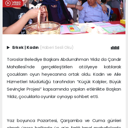
Erkek
|
Kadın
(Haberi Sesli Oku)
Toroslar Belediye Başkanı Abdurrahman Yıldız da Çandır
Mahallesi'nde gerçekleştirilen atölyeye katılarak
çocukların oyun heyecanına ortak oldu. Kadın ve Aile
Hizmetleri Müdürlüğü tarafından “Küçük Kalpler, Büyük
Sevinçler Projesi” kapsamında yapılan etkinlikte Başkan
Yıldız, çocuklarla oyunlar oynayıp sohbet etti.
Yaz boyunca Pazartesi, Çarşamba ve Cuma günleri
olmak üzere haftada üç gün farklı kırsal mahallelerde