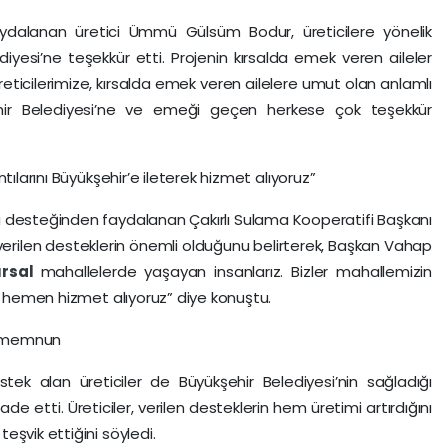
ydalanan üretici Ümmü Gülsüm Bodur, üreticilere yönelik
iyesi’ne teşekkür etti. Projenin kırsalda emek veren aileler
eticilerimize, kırsalda emek veren ailelere umut olan anlamlı
hir Belediyesi’ne ve emeği geçen herkese çok teşekkür
tılarını Büyükşehir’e ileterek hizmet alıyoruz”
u desteğinden faydalanan Çakırlı Sulama Kooperatifi Başkanı
verilen desteklerin önemli olduğunu belirterek, Başkan Vahap
ırsal
mahallelerde yaşayan insanlarız. Bizler mahallemizin
ve hemen hizmet alıyoruz” diye konuştu.
en memnun
ek alan üreticiler de Büyükşehir Belediyesi’nin sağladığı
e etti. Üreticiler, verilen desteklerin hem üretimi artırdığını
şvik ettiğini söyledi.