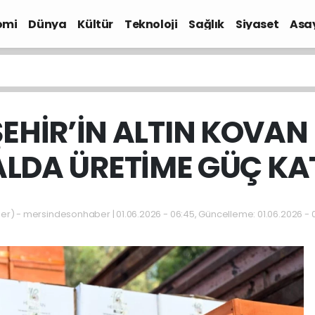
omi
Dünya
Kültür
Teknoloji
Sağlık
Siyaset
Asa
EHİR’İN ALTIN KOVAN 
ALDA ÜRETİME GÜÇ KA
) - mersindesonhaber | 01.06.2026 - 06:45, Güncelleme: 01.06.2026 - 0