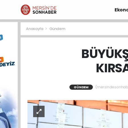
Ekon
Anasayfa
Gündem
BÜYÜKŞ
KIRS
(mersindesonhaber
GÜNDEM