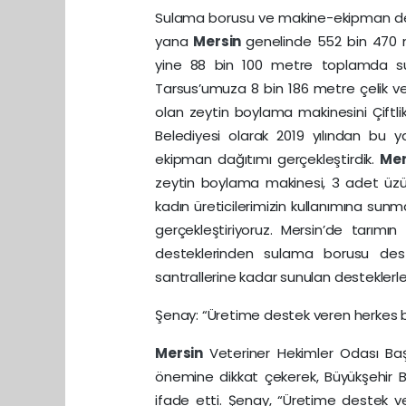
Sulama borusu ve makine-ekipman deste
yana
Mersin
genelinde 552 bin 470 
yine 88 bin 100 metre toplamda su
Tarsus’umuza 8 bin 186 metre çelik v
olan zeytin boylama makinesini Çiftli
Belediyesi olarak 2019 yılından bu 
ekipman dağıtımı gerçekleştirdik.
Me
zeytin boylama makinesi, 3 adet üzü
kadın üreticilerimizin kullanımına su
gerçekleştiriyoruz. Mersin’de tarımın
desteklerinden sulama borusu dest
santrallerine kadar sunulan destekler
Şenay: “Üretime destek veren herkes bu
Mersin
Veteriner Hekimler Odası Baş
önemine dikkat çekerek, Büyükşehir Be
ifade etti. Şenay, “Üretime destek v