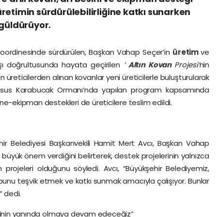
retimin sürdürülebilirliğine katkı sunarken
 güldürüyor.
 koordinesinde sürdürülen, Başkan Vahap Seçer’in
üretim
ve
ışı doğrultusunda hayata geçirilen
‘
Altın Kovan
Projesi’
nin
len üreticilerden alınan kovanlar yeni üreticilerle buluşturularak
ı. Tarsus Karabucak Ormanı’nda yapılan program kapsamında
e-ekipman destekleri de üreticilere teslim edildi.
hir Belediyesi Başkanvekili Hamit Mert Avcı, Başkan Vahap
büyük önem verdiğini belirterek, destek projelerinin yalnızca
rojeleri olduğunu söyledi. Avcı, “Büyükşehir Belediyemiz,
unu teşvik etmek ve katkı sunmak amacıyla çalışıyor. Bunlar
” dedi.
icinin yanında olmaya devam edeceğiz”