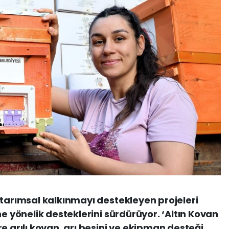
 tarımsal kalkınmayı destekleyen projeleri
ne yönelik desteklerini sürdürüyor. ‘Altın Kovan
e arılı kovan, arı besini ve ekipman desteği