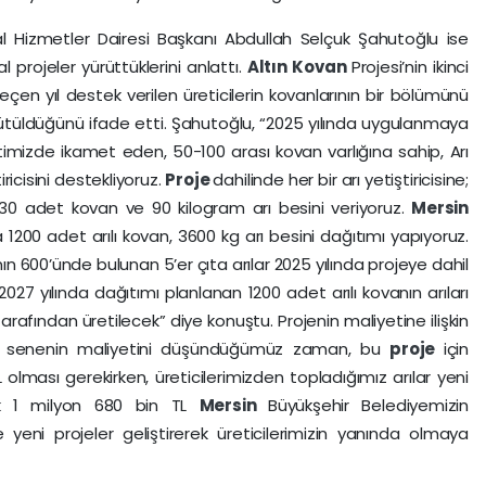
al Hizmetler Dairesi Başkanı Abdullah Selçuk Şahutoğlu ise
 projeler yürüttüklerini anlattı.
Altın Kovan
Projesi’nin ikinci
geçen yıl destek verilen üreticilerin kovanlarının bir bölümünü
yütüldüğünü ifade etti. Şahutoğlu, “2025 yılında uygulanmaya
ntimizde ikamet eden, 50-100 arası kovan varlığına sahip, Arı
ştiricisini destekliyoruz.
Proje
dahilinde her bir arı yetiştiricisine;
tlı 30 adet kovan ve 90 kilogram arı besini veriyoruz.
Mersin
1200 adet arılı kovan, 3600 kg arı besini dağıtımı yapıyoruz.
ın 600’ünde bulunan 5’er çıta arılar 2025 yılında projeye dahil
. 2027 yılında dağıtımı planlanan 1200 adet arılı kovanın arıları
 tarafından üretilecek” diye konuştu. Projenin maliyetine ilişkin
 senenin maliyetini düşündüğümüz zaman, bu
proje
için
olması gerekirken, üreticilerimizden topladığımız arılar yeni
aşık 1 milyon 680 bin TL
Mersin
Büyükşehir Belediyemizin
yeni projeler geliştirerek üreticilerimizin yanında olmaya