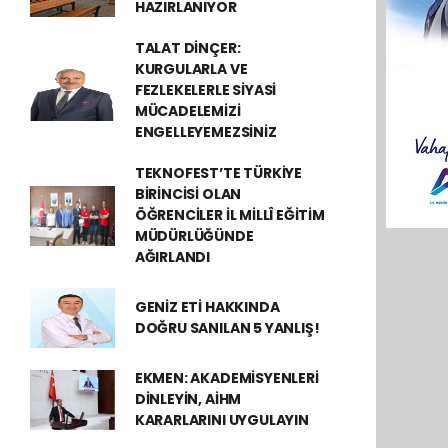
HAZIRLANIYOR
TALAT DİNÇER:
KURGULARLA VE
FEZLEKELERLE SİYASİ
MÜCADELEMİZİ
ENGELLEYEMEZSİNİZ
TEKNOFEST’TE TÜRKİYE
BİRİNCİSİ OLAN
ÖĞRENCİLER İL MİLLÎ EĞİTİM
MÜDÜRLÜĞÜNDE
AĞIRLANDI
GENİZ ETİ HAKKINDA
DOĞRU SANILAN 5 YANLIŞ!
EKMEN: AKADEMİSYENLERİ
DİNLEYİN, AİHM
KARARLARINI UYGULAYIN