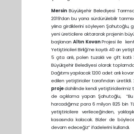
Mersin
Büyükşehir Belediyesi Tarıms
2019’dan bu yana sürdürülebilir tarımsal
yılına girdiklerini söyleyen Şahutoğlu, 
yeni üreticilere aktararak projenin bü
başlanan
Altın Kovan
Projesi ile ke
Yetiştiricileri Birliği’ne kayıtlı 40 arı yeti
5 çıta arılı, polen tuzaklı ve çift ka
Büyükşehir Belediyesi olarak toplamda 
Dağıtımı yapılacak 1200 adet arılı kovan
edilen yetiştiriciler tarafından üretildi
proje
dahilinde kendi yetiştiricilerimiz
de açıklama yapan Şahutoğlu, “Bu
harcadığımız para 6 milyon 825 bin TL 
yetiştiricilere verileceğinden, yakl
kasasında kalacak. Bizler de böylece 
devam edeceğiz” ifadelerini kullandı.