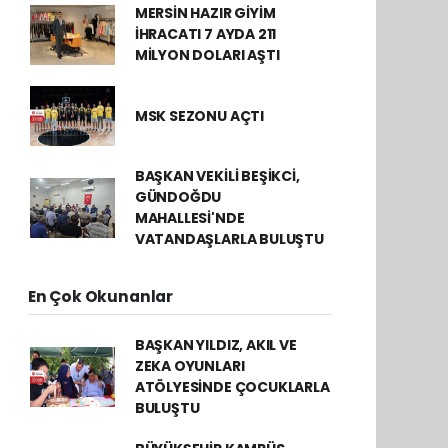
MERSİN HAZIR GİYİM
İHRACATI 7 AYDA 211
MİLYON DOLARI AŞTI
MSK SEZONU AÇTI
BAŞKAN VEKİLİ BEŞİKCİ,
GÜNDOĞDU
MAHALLESİ'NDE
VATANDAŞLARLA BULUŞTU
En Çok Okunanlar
BAŞKAN YILDIZ, AKIL VE
ZEKA OYUNLARI
ATÖLYESİNDE ÇOCUKLARLA
BULUŞTU