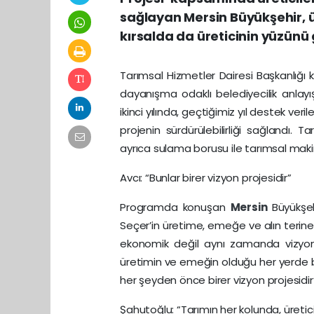
sağlayan Mersin Büyükşehir, ü
kırsalda da üreticinin yüzünü
Tarımsal Hizmetler Dairesi Başkanlığı
dayanışma odaklı belediyecilik anlay
ikinci yılında, geçtiğimiz yıl destek veri
projenin sürdürülebilirliği sağland
ayrıca sulama borusu ile tarımsal makin
Avcı: “Bunlar birer vizyon projesidir”
Programda konuşan
Mersin
Büyükşe
Seçer’in üretime, emeğe ve alın terine 
ekonomik değil aynı zamanda vizyon p
üretimin ve emeğin olduğu her yerde b
her şeyden önce birer vizyon projesidir
Şahutoğlu: “Tarımın her kolunda, üret