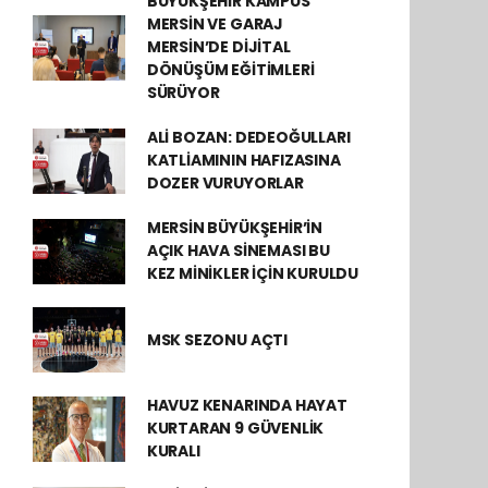
BÜYÜKŞEHİR KAMPÜS
MERSİN VE GARAJ
MERSİN’DE DİJİTAL
DÖNÜŞÜM EĞİTİMLERİ
SÜRÜYOR
ALİ BOZAN: DEDEOĞULLARI
KATLİAMININ HAFIZASINA
DOZER VURUYORLAR
MERSİN BÜYÜKŞEHİR’İN
AÇIK HAVA SİNEMASI BU
KEZ MİNİKLER İÇİN KURULDU
MSK SEZONU AÇTI
HAVUZ KENARINDA HAYAT
KURTARAN 9 GÜVENLİK
KURALI