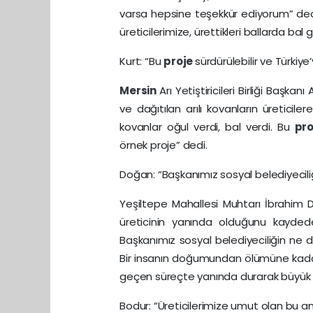
varsa hepsine teşekkür ediyorum” dedi. 
üreticilerimize, ürettikleri ballarda b
Kurt: “Bu
proje
sürdürülebilir ve Türkiye
Mersin
Arı Yetiştiricileri Birliği Başka
ve dağıtılan arılı kovanların üreticile
kovanlar oğul verdi, bal verdi. Bu
pr
örnek proje” dedi.
Doğan: “Başkanımız sosyal belediyecil
Yeşiltepe Mahallesi Muhtarı İbrahim
üreticinin yanında olduğunu kaydede
Başkanımız sosyal belediyeciliğin n
Bir insanın doğumundan ölümüne kada
geçen süreçte yanında durarak büyük bir
Bodur: “Üreticilerimize umut olan bu a