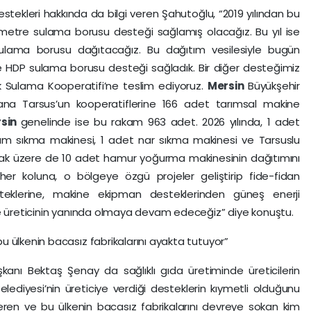
kleri hakkında da bilgi veren Şahutoğlu, “2019 yılından bu
metre sulama borusu desteği sağlamış olacağız. Bu yıl ise
lama borusu dağıtacağız. Bu dağıtım vesilesiyle bugün
e HDP sulama borusu desteği sağladık. Bir diğer desteğimiz
k Sulama Kooperatifi’ne teslim ediyoruz.
Mersin
Büyükşehir
yana Tarsus’un kooperatiflerine 166 adet tarımsal makine
rsin
genelinde ise bu rakam 963 adet. 2026 yılında, 1 adet
m sıkma makinesi, 1 adet nar sıkma makinesi ve Tarsuslu
nmak üzere de 10 adet hamur yoğurma makinesinin dağıtımını
 her koluna, o bölgeye özgü projeler geliştirip fide-fidan
eklerine, makine ekipman desteklerinden güneş enerji
le üreticinin yanında olmaya devam edeceğiz” diye konuştu.
 ülkenin bacasız fabrikalarını ayakta tutuyor”
kanı Bektaş Şenay da sağlıklı gıda üretiminde üreticilerin
lediyesi’nin üreticiye verdiği desteklerin kıymetli olduğunu
eren ve bu ülkenin bacasız fabrikalarını devreye sokan kim