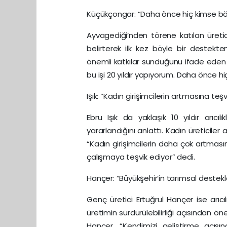
Küçükçongar: “Daha önce hiç kimse bö
Ayvagediği’nden törene katılan üretici
belirterek ilk kez böyle bir destekten
önemli katkılar sunduğunu ifade eden 
bu işi 20 yıldır yapıyorum. Daha önce h
Işık: “Kadın girişimcilerin artmasına teşv
Ebru Işık da yaklaşık 10 yıldır arıcılı
yararlandığını anlattı. Kadın üreticile
“Kadın girişimcilerin daha çok artmasın
çalışmaya teşvik ediyor” dedi.
Hançer: “Büyükşehir’in tarımsal destekl
Genç üretici Ertuğrul Hançer ise arıcı
üretimin sürdürülebilirliği açısından
Hançer, “Kendimizi geliştirme açısınd