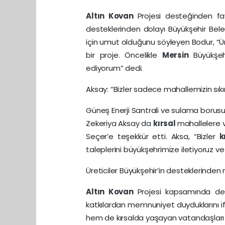
Altın Kovan
Projesi desteğinden fa
desteklerinden dolayı Büyükşehir Beled
için umut olduğunu söyleyen Bodur, “Ür
bir proje. Öncelikle
Mersin
Büyükşe
ediyorum” dedi.
Aksay: “Bizler sadece mahallemizin sıkın
Güneş Enerji Santrali ve sulama borus
Zekeriya Aksay da
kırsal
mahallelere 
Seçer’e teşekkür etti. Aksa, “Bizler
k
taleplerini büyükşehrimize iletiyoruz 
Üreticiler Büyükşehir’in desteklerind
Altın Kovan
Projesi kapsamında dest
katkılardan memnuniyet duyduklarını ifad
hem de kırsalda yaşayan vatandaşları te