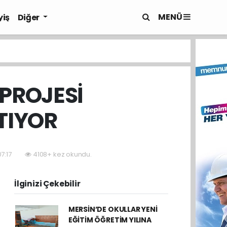
MENÜ
yiş
Diğer
PROJESİ
TIYOR
7:17
4108+ kez okundu.
İlginizi Çekebilir
MERSİN’DE OKULLAR YENİ
EĞİTİM ÖĞRETİM YILINA