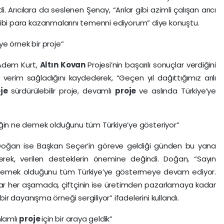
Arıcılara da seslenen Şenay, “Arılar gibi azimli çalışan arıcı
al gibi para kazanmalarını temenni ediyorum” diye konuştu.
’ye örnek bir proje”
nı Adem Kurt,
Altın Kovan
Projesi’nin başarılı sonuçlar verdiğini
re verim sağladığını kaydederek, “Geçen yıl dağıttığımız arılı
oje
sürdürülebilir proje, devamlı
proje
ve aslında Türkiye’ye
iğin ne demek olduğunu tüm Türkiye’ye gösteriyor”
 Doğan ise Başkan Seçer’in göreve geldiği günden bu yana
rek, verilen desteklerin önemine değindi. Doğan, “Sayın
e demek olduğunu tüm Türkiye’ye göstermeye devam ediyor.
r her aşamada, çiftçinin ise üretimden pazarlamaya kadar
 dayanışma örneği sergiliyor” ifadelerini kullandı.
nlamlı
proje
için bir araya geldik”