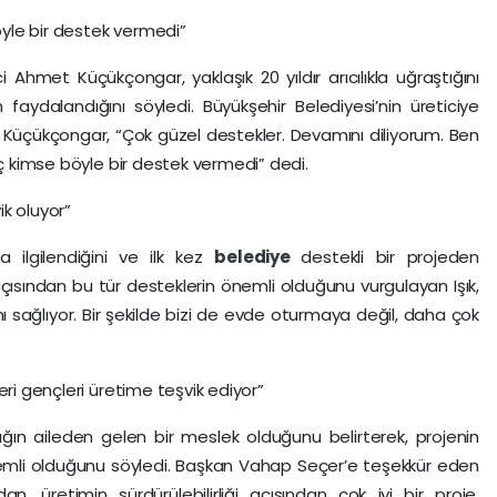
yle bir destek vermedi”
 Ahmet Küçükçongar, yaklaşık 20 yıldır arıcılıkla uğraştığını
 faydalandığını söyledi. Büyükşehir Belediyesi’nin üreticiye
Küçükçongar, “Çok güzel destekler. Devamını diliyorum. Ben
iç kimse böyle bir destek vermedi” dedi.
ik oluyor”
kla ilgilendiğini ve ilk kez
belediye
destekli bir projeden
r açısından bu tür desteklerin önemli olduğunu vurgulayan Işık,
ı sağlıyor. Bir şekilde bizi de evde oturmaya değil, daha çok
eri gençleri üretime teşvik ediyor”
lığın aileden gelen bir meslek olduğunu belirterek, projenin
 önemli olduğunu söyledi. Başkan Vahap Seçer’e teşekkür eden
an, üretimin sürdürülebilirliği açısından çok iyi bir proje.