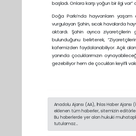
başladı. Onlara karşı yoğun bir ilgi var” 
Doğa Parkı’nda hayvanların yaşam al
vurgulayan Şahin, sıcak havalarda hayv
aktardı. Şahin ayrıca ziyaretçilerin
bulunduğunu belirterek, “Ziyaretçil
kafemizden faydalanabiliyor. Açık alan
yanında çocuklarımızın oynayabileceğ
gezebiliyor hem de çocukları keyifli vaki
Anadolu Ajansı (AA), İhlas Haber Ajansı 
eklenen tüm haberler, sitemizin editörl
Bu haberlerde yer alan hukuki muhatapla
tutulamaz...