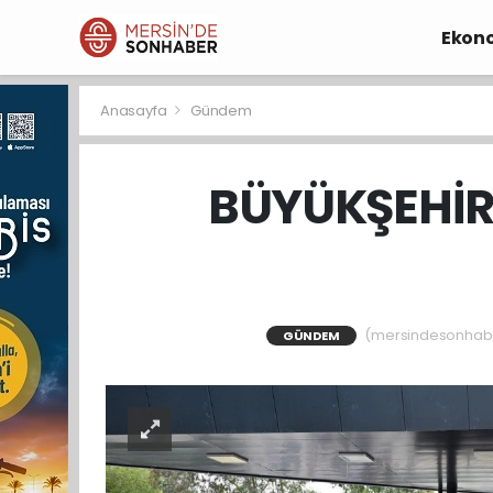
Ekon
Anasayfa
Gündem
BÜYÜKŞEHİR
(mersindesonhaber)
GÜNDEM