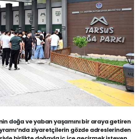
’nin doğa ve yaban yaşamını bir araya getiren
yramı’nda ziyaretçilerin gözde adreslerinden
leriyle birlikte doğayla iç içe geçirmek isteyen