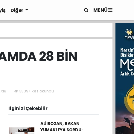
MENÜ
yiş
Diğer
AMDA 28 BİN
I
7:18
3339+ kez okundu.
İlginizi Çekebilir
ALİ BOZAN, BAKAN
YUMAKLI’YA SORDU: