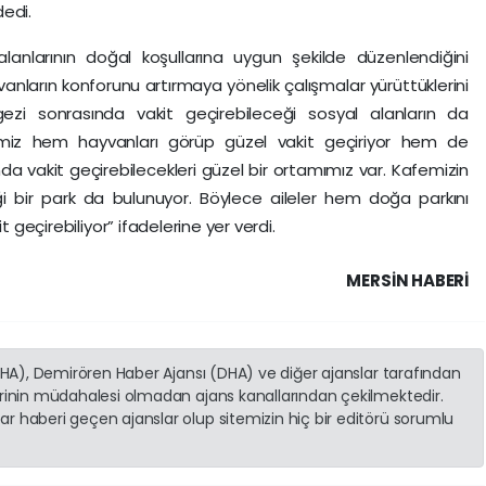
dedi.
anlarının doğal koşullarına uygun şekilde düzenlendiğini
anların konforunu artırmaya yönelik çalışmalar yürüttüklerini
 gezi sonrasında vakit geçirebileceği sosyal alanların da
erimiz hem hayvanları görüp güzel vakit geçiriyor hem de
da vakit geçirebilecekleri güzel bir ortamımız var. Kafemizin
i bir park da bulunuyor. Böylece aileler hem doğa parkını
t geçirebiliyor” ifadelerine yer verdi.
MERSIN HABERİ
(İHA), Demirören Haber Ajansı (DHA) ve diğer ajanslar tarafından
erinin müdahalesi olmadan ajans kanallarından çekilmektedir.
r haberi geçen ajanslar olup sitemizin hiç bir editörü sorumlu