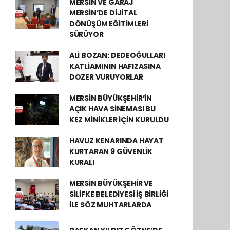
MERSİN VE GARAJ
MERSİN’DE DİJİTAL
DÖNÜŞÜM EĞİTİMLERİ
SÜRÜYOR
ALİ BOZAN: DEDEOĞULLARI
KATLİAMININ HAFIZASINA
DOZER VURUYORLAR
MERSİN BÜYÜKŞEHİR’İN
AÇIK HAVA SİNEMASI BU
KEZ MİNİKLER İÇİN KURULDU
HAVUZ KENARINDA HAYAT
KURTARAN 9 GÜVENLİK
KURALI
MERSİN BÜYÜKŞEHİR VE
SİLİFKE BELEDİYESİ İŞ BİRLİĞİ
İLE SÖZ MUHTARLARDA