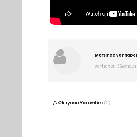
Mersinde Sonhabe
sonhaber_33@hotm
Okuyucu Yorumları
(0)