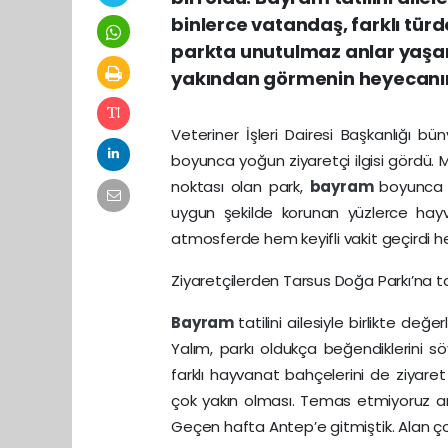
binlerce vatandaş, farklı tür
parkta unutulmaz anlar yaşark
yakından görmenin heyecanın
Veteriner İşleri Dairesi Başkanlığı 
boyunca yoğun ziyaretçi ilgisi gördü. Me
noktası olan park,
bayram
boyunca y
uygun şekilde korunan yüzlerce hayva
atmosferde hem keyifli vakit geçirdi
Ziyaretçilerden Tarsus Doğa Parkı’na 
Bayram
tatilini ailesiyle birlikte d
Yalım, parkı oldukça beğendiklerini sö
farklı hayvanat bahçelerini de ziyaret 
çok yakın olması. Temas etmiyoruz a
Geçen hafta Antep’e gitmiştik. Alan ç