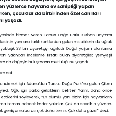
den yüzlerce hayvana ev sahipliği yapan
en, çocuklar da birbirinden özel canlıları
ı yaşadı.
bünyesinde hizmet veren Tarsus Doğa Parkı, Kurban Bayramı
rsin’in yanı sıra farklı kentlerden gelen misafirlerin de uğrak
aklaşık 28 bin ziyaretçiyi ağırladı. Doğal yaşam alanlarına
nı yakından inceleme fırsatı bulan ziyaretçiler, yemyeşil
 hem de doğayla buluşmanın mutluluğunu yaşadı.
tam not
eğerlendirmek için Adana’dan Tarsus Doğa Parkı’na gelen Çilem
yledi. Oğlu için parka geldiklerini belirten Yalım, daha önce
ettiklerini söyleyerek, “En olumlu yanı bizim için hayvanların
ma temas edecek kadar yakınlar. Çok da sevdik o yüzden.
ok geniş ama burası çok daha temiz. Çok daha güzel” dedi.