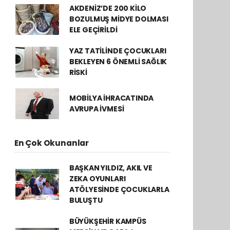
AKDENİZ’DE 200 KİLO
BOZULMUŞ MİDYE DOLMASI
ELE GEÇİRİLDİ
YAZ TATİLİNDE ÇOCUKLARI
BEKLEYEN 6 ÖNEMLİ SAĞLIK
RİSKİ
MOBİLYA İHRACATINDA
AVRUPA İVMESİ
En Çok Okunanlar
BAŞKAN YILDIZ, AKIL VE
ZEKA OYUNLARI
ATÖLYESİNDE ÇOCUKLARLA
BULUŞTU
BÜYÜKŞEHİR KAMPÜS