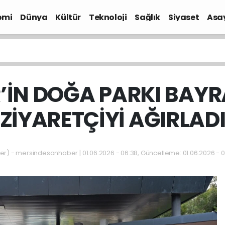
omi
Dünya
Kültür
Teknoloji
Sağlık
Siyaset
Asa
’İN DOĞA PARKI BAYR
ZİYARETÇİYİ AĞIRLAD
 - mersindesonhaber | 01.06.2026 - 06:38, Güncelleme: 01.06.2026 - 0