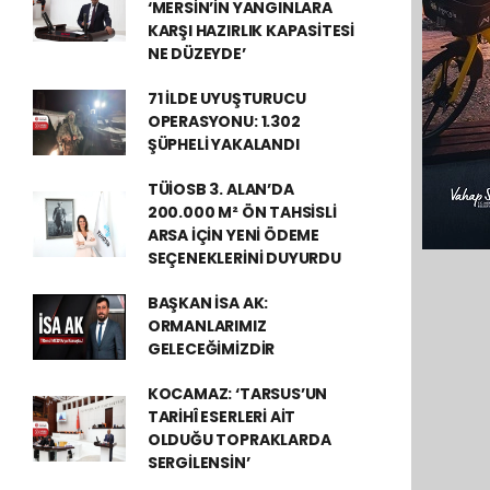
‘MERSİN’İN YANGINLARA
KARŞI HAZIRLIK KAPASİTESİ
NE DÜZEYDE’
71 İLDE UYUŞTURUCU
OPERASYONU: 1.302
ŞÜPHELİ YAKALANDI
TÜİOSB 3. ALAN’DA
200.000 M² ÖN TAHSİSLİ
ARSA İÇİN YENİ ÖDEME
SEÇENEKLERİNİ DUYURDU
BAŞKAN İSA AK:
ORMANLARIMIZ
GELECEĞİMİZDİR
KOCAMAZ: ‘TARSUS’UN
TARİHÎ ESERLERİ AİT
OLDUĞU TOPRAKLARDA
SERGİLENSİN’