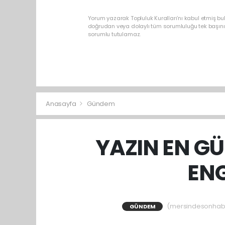
Yorum yazarak Topluluk Kuralları’nı kabul etmiş b
doğrudan veya dolaylı tüm sorumluluğu tek başınız
sorumlu tutulamaz.
Anasayfa
Gündem
YAZIN EN GÜ
ENG
(mersindesonhaber
GÜNDEM