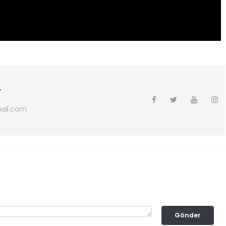
r
ail.com
Gönder