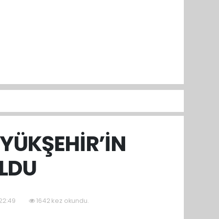
ÜYÜKŞEHİR’İN
OLDU
 22:49
1642 kez okundu.