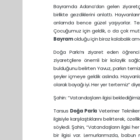
Bayramda Adana’dan gelen ziyaretçil
birlikte gezdiklerini anlattı. Hayvanl
anlamda bence güzel yaşıyorlar. Tem
Çocuğumuz için geldik, o da çok mutl
Bayram
olduğu için biraz kalabalık am
Doğa Parkı’nı ziyaret eden öğrenc
ziyaretçilere önemli bir kolaylık sağ
bulduğunu belirten Yavuz, parkın temizl
şeyler içmeye geldik aslında. Hayvanl
olarak bayağı iyi. Her yer tertemiz” diy
Şahin: “Vatandaşların ilgisi beklediğimi
Tarsus
Doğa Parkı
Veteriner Teknike
ilgisiyle karşılaştıklarını belirterek, ö
söyledi. Şahin, “Vatandaşların ilgisi h
bir ilgisi var. Lemurlarımızda, bab