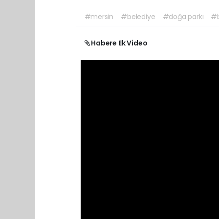
#mersin
#belediye
#doğa parkı
#
Habere Ek Video