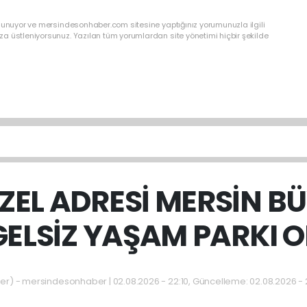
ulunuyor ve mersindesonhaber.com sitesine yaptığınız yorumunuzla ilgili
a üstleniyorsunuz. Yazılan tüm yorumlardan site yönetimi hiçbir şekilde
ZEL ADRESİ MERSİN B
ELSİZ YAŞAM PARKI 
) - mersindesonhaber | 02.08.2026 - 22:10, Güncelleme: 02.08.2026 -