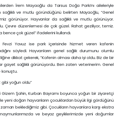
erden İrem Mayaoğlu da Tarsus Doğa Parkı’nı aileleriyle
arın sağlıklı ve mutlu göründüğünü belirten Mayaoğlu, “Genel
iz görünüyor. Hayvanlar da sağlıklı ve mutlu görünüyor.
u. Çevre düzenlemesi de çok güzel. Rahat geziliyor, temiz.
a bence çok güzel” ifadelerini kullandı.
i Fevzi Yavuz ise park içerisinde hizmet veren kafenin
ladığını söyledi. Hayvanların genel sağlık durumunu olumlu
iğine dikkat çekerek, “Kafenin olması daha iyi oldu. Biz de bir
ar gayet sağlıklı görünüyordu. Ben zaten veterinerim. Genel
e konuştu.
z gibi yoğun oldu”
ri Gizem Şahin, Kurban Bayramı boyunca yoğun bir ziyaretçi
zellikle yeni doğan hayvanların çocuklardan büyük ilgi gördüğünü
er zaman beklediğimiz gibi. Çocukların hayvanlara karşı ekstra
un maymunlarımızda ve beyaz geyiklerimizde yeni doğumlar